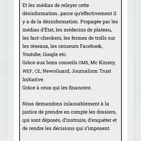
Et les médias de relayer cette
désinformation…parce qu’effectivement il
y a de la dés­in­for­ma­tion. Propagée par les
médias d’État, les méde­cins de pla­teau,
les fact-che­ckers, les fermes de trolls sur
les réseaux, les cen­seurs Facebook,
Youtube, Google etc.
Grâce aux bons conseils
, Mc Kinsey,
OMS
,
, NewsGuard, Journalism Trust
WEF
CE
Initiative.
Grâce à ceux qui les financent.
Nous deman­dons inlas­sa­ble­ment à la
jus­tice de prendre en compte les dos­siers,
qui sont dépo­sés, d’instruire, d’enquêter et
de rendre les déci­sions qui s’imposent.