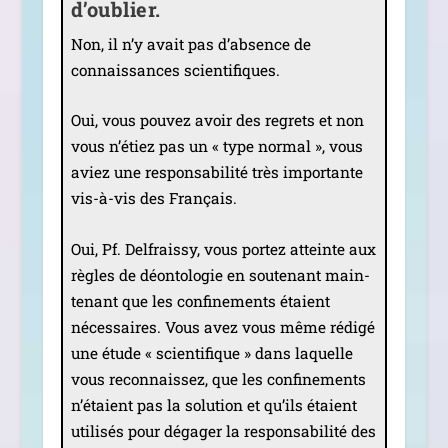
d’oublier.
Non, il n’y avait pas d’absence de
connais­sances scientifiques.
Oui, vous pou­vez avoir des regrets et non
vous n’étiez pas un « type nor­mal », vous
aviez une res­pon­sa­bi­li­té très impor­tante
vis-à-vis des Français.
Oui, Pf. Delfraissy, vous por­tez atteinte aux
règles de déon­to­lo­gie en sou­te­nant main­
te­nant que les confi­ne­ments étaient
néces­saires. Vous avez vous même rédi­gé
une étude « scien­ti­fique » dans laquelle
vous recon­nais­sez, que les confi­ne­ments
n’étaient pas la solu­tion et qu’ils étaient
uti­li­sés pour déga­ger la res­pon­sa­bi­li­té des