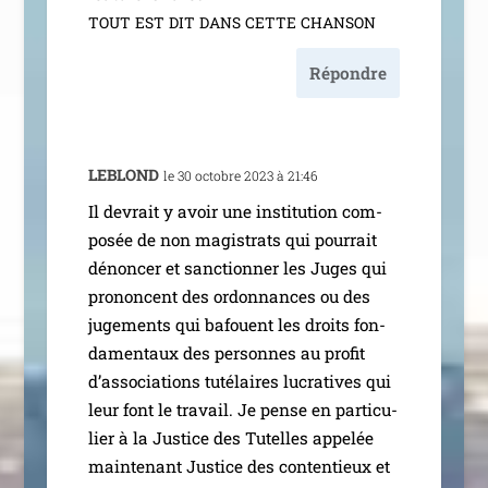
TOUT
EST
DIT
DANS
CETTE
CHANSON
Répondre
LEBLOND
le 30 octobre 2023 à 21:46
Il devrait y avoir une ins­ti­tu­tion com­
po­sée de non magis­trats qui pour­rait
dénon­cer et sanc­tion­ner les Juges qui
pro­noncent des ordon­nances ou des
juge­ments qui bafouent les droits fon­
da­men­taux des per­sonnes au pro­fit
d’as­so­cia­tions tuté­laires lucra­tives qui
leur font le tra­vail. Je pense en par­ti­cu­
lier à la Justice des Tutelles appe­lée
main­te­nant Justice des conten­tieux et