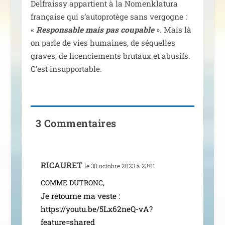
Delfraissy appar­tient à la Nomenklatura
fran­çaise qui s’au­to­pro­tège sans ver­gogne :
«
Responsable mais pas cou­pable
». Mais là
on parle de vies humaines, de séquelles
graves, de licen­cie­ments bru­taux et abu­sifs.
C’est insupportable.
3 Commentaires
RICAURET
le 30 octobre 2023 à 23:01
,
COMME
DUTRONC
Je retourne ma veste :
https://youtu.be/5Lx62neQ-vA?
feature=shared