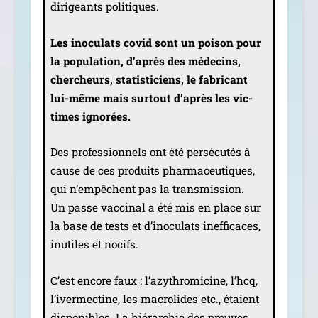
diri­geants politiques.
Les ino­cu­lats covid sont un poi­son pour
la popu­la­tion, d’après des méde­cins,
cher­cheurs, sta­tis­ti­ciens, le fabri­cant
lui-même mais sur­tout d’après les vic­
times ignorées.
Des pro­fes­sion­nels ont été per­sé­cu­tés à
cause de ces pro­duits phar­ma­ceu­tiques,
qui n’empêchent pas la trans­mis­sion.
Un passe vac­ci­nal a été mis en place sur
la base de tests et d’inoculats inef­fi­caces,
inutiles et nocifs.
C’est encore faux : l’azythromicine, l’hcq,
l’ivermectine, les macro­lides etc., étaient
dis­po­nibles. La hié­rar­chie des preuves