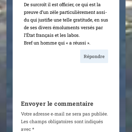
De sur­croît il est offi­cier, ce qui est la
preuve d’un zèle par­ti­cu­liè­re­ment assi­
du qui jus­ti­fie une telle gra­ti­tude, en sus
de ses divers émo­lu­ments ver­sés par
l’État fran­çais et les labos.
Bref un homme qui « a réussi ».
Répondre
Envoyer le commentaire
Votre adresse e‑mail ne sera pas publiée.
Les champs obli­ga­toires sont indi­qués
avec
*