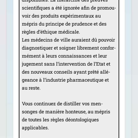
scien­ti­fiques a été igno­rée afin de pro­mou­
voir des pro­duits expé­ri­men­taux au
mépris du prin­cipe de pru­dence et des
règles d’éthique médi­cale.
Les méde­cins de ville auraient dû pou­voir
diag­nos­ti­quer et soi­gner libre­ment confor­
mé­ment à leurs connais­sances et leur
juge­ment sans l’intervention de l’Etat et
des nou­veaux conseils ayant prê­té allé­
geance à l’industrie phar­ma­ceu­tique et
au reste.
Vous conti­nuez de dis­til­ler vos men­
songes de manière hon­teuse, au mépris
de toutes les règles déon­to­lo­giques
applicables.