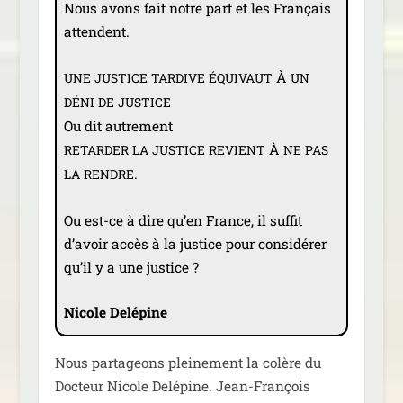
Nous avons fait notre part et les Français
attendent.
À
UNE
JUSTICE
TARDIVE
ÉQUIVAUT
UN
DÉNI
DE
JUSTICE
Ou dit autre­ment
À
RETARDER
LA
JUSTICE
REVIENT
NE
PAS
.
LA
RENDRE
Ou est-ce à dire qu’en France, il suf­fit
d’avoir accès à la jus­tice pour consi­dé­rer
qu’il y a une justice ?
Nicole Delépine
Nous par­ta­geons plei­ne­ment la colère du
Docteur Nicole Delépine. Jean-François