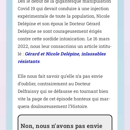
Dès le début de la gigan­tesque mani­pu­la­tion
Covid 19 qui devait conduire à une injec­tion
expé­ri­men­tale de toute la popu­la­tion, Nicole
Delépine et son époux le Docteur Gérard
Delépine se sont cou­ra­geu­se­ment éri­gés
contre cette sor­dide intoxi­ca­tion. Le 16 mars
2022, nous leur consa­crions un article inti­tu­
lé :
Gérard et Nicole Delépine, inlas­sables
résis­tants
.
Elle nous fait savoir qu’elle n’a pas envie
d’ou­blier, contrai­re­ment au Docteur
Delfraissy qui se défausse en tour­nant bien
vite la page de cet épi­sode hon­teux qui mar­
que­ra dou­lou­reu­se­ment l’Histoire.
Non, nous n’avons pas envie