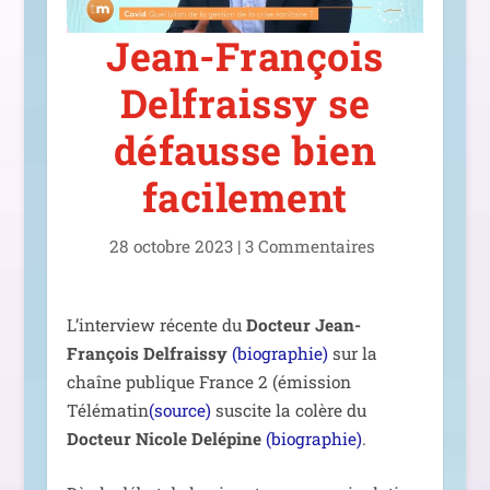
Jean-François
Delfraissy se
défausse bien
facilement
28 octobre 2023
|
3 Commentaires
L’interview récente du
Docteur Jean-
François Delfraissy
(bio­gra­phie)
sur la
chaîne publique France 2 (émis­sion
Télématin
(source)
sus­cite la colère du
Docteur Nicole Delépine
(bio­gra­phie)
.