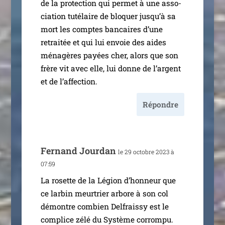
de la pro­tec­tion qui per­met à une asso­
cia­tion tuté­laire de blo­quer jus­qu’à sa
mort les comptes ban­caires d’une
retrai­tée et qui lui envoie des aides
ména­gères payées cher, alors que son
frère vit avec elle, lui donne de l’argent
et de l’affection.
Répondre
Fernand Jourdan
le 29 octobre 2023 à
07:59
La rosette de la Légion d’hon­neur que
ce lar­bin meur­trier arbore à son col
démontre com­bien Delfraissy est le
com­plice zélé du Système cor­rom­pu.