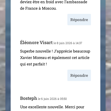
deviez être en froid avec l’am­bas­sade
de France à Moscou.
Répondre
Éléonore Visart
le 8 juin 2026 à 14:37
Superbe nou­velle ! J’apprécie beau­coup
Xavier Moreau et éga­le­ment cet article
qui est parfait !
Répondre
Bosteph
le 6 juin 2026 à 05:50
Une excel­lente nou­velle. Merci pour