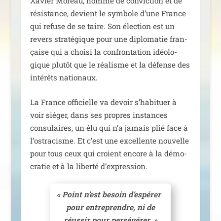
Xavier Moreau, homme de convic­tion et de
résis­tance, devient le sym­bole d’une France
qui refuse de se taire. Son élec­tion est un
revers stra­té­gique pour une diplo­ma­tie fran­
çaise qui a choi­si la confron­ta­tion idéo­lo­
gique plu­tôt que le réa­lisme et la défense des
inté­rêts nationaux.
La France offi­cielle va devoir s’habituer à
voir sié­ger, dans ses propres ins­tances
consu­laires, un élu qui n’a jamais plié face à
l’ostracisme. Et c’est une excel­lente nou­velle
pour tous ceux qui croient encore à la démo­
cra­tie et à la liber­té d’expression.
«
Point n’est besoin d’es­pé­rer
pour entre­prendre, ni de
réus­sir pour persévérer. »