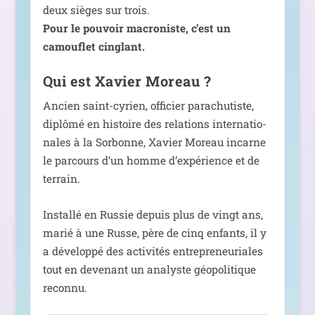
deux sièges sur trois.
Pour le pou­voir macro­niste, c’est un
camou­flet cinglant.
Qui est Xavier Moreau ?
Ancien saint-cyrien, offi­cier para­chu­tiste,
diplô­mé en his­toire des rela­tions inter­na­tio­
nales à la Sorbonne, Xavier Moreau incarne
le par­cours d’un homme d’expérience et de
terrain.
Installé en Russie depuis plus de vingt ans,
marié à une Russe, père de cinq enfants, il y
a déve­lop­pé des acti­vi­tés entre­pre­neu­riales
tout en deve­nant un ana­lyste géo­po­li­tique
reconnu.