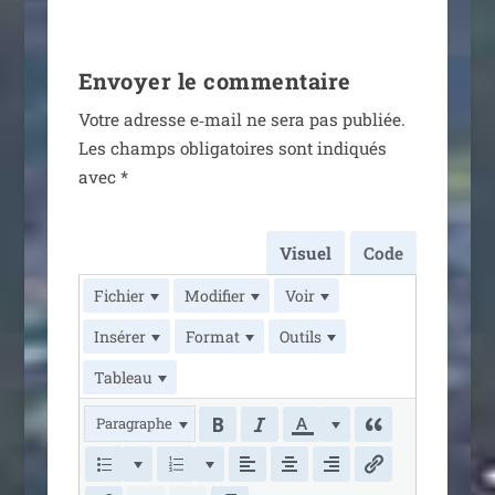
Envoyer le commentaire
Votre adresse e‑mail ne sera pas publiée.
Les champs obli­ga­toires sont indi­qués
avec
*
Visuel
Code
Fichier
Modifier
Voir
Insérer
Format
Outils
Tableau
Paragraphe