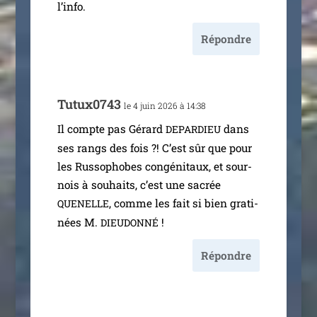
l’info.
Répondre
Tutux0743
le 4 juin 2026 à 14:38
Il compte pas Gérard
dans
DEPARDIEU
ses rangs des fois ?! C’est sûr que pour
les Russophobes congé­ni­taux, et sour­
nois à sou­haits, c’est une sacrée
, comme les fait si bien gra­ti­
QUENELLE
nées M.
!
DIEUDONNÉ
Répondre