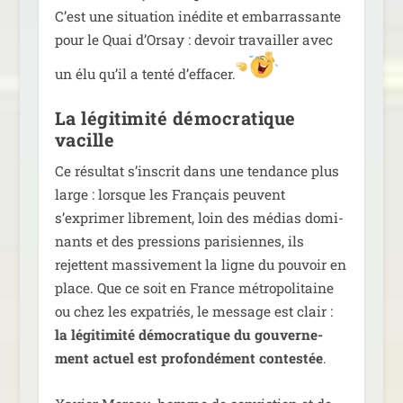
C’est une situa­tion inédite et embar­ras­sante
pour le Quai d’Orsay : devoir tra­vailler avec
un élu qu’il a ten­té d’effacer.
La légitimité démocratique
vacille
Ce résul­tat s’inscrit dans une ten­dance plus
large : lorsque les Français peuvent
s’exprimer libre­ment, loin des médias domi­
nants et des pres­sions pari­siennes, ils
rejettent mas­si­ve­ment la ligne du pou­voir en
place. Que ce soit en France métro­po­li­taine
ou chez les expa­triés, le mes­sage est clair :
la légi­ti­mi­té démo­cra­tique du gou­ver­ne­
ment actuel est pro­fon­dé­ment contes­tée
.