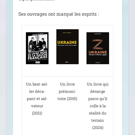
Ses ouvrages ont mar­qué les esprits :
Un best-sel­
Un livre
Un livre qui
ler déca­
pré­mo­ni­
dérange
pant et sal­
toire (2015)
parce qu’il
va­teur
colle à la
(2021)
réa­li­té du
ter­rain
(2024)