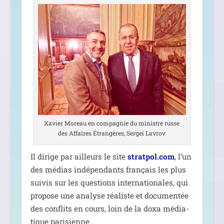
Xavier Moreau en com­pa­gnie du ministre russe
des Affaires Étrangères, Sergei Lavrov
Il dirige par ailleurs le site
stratpol.com
, l’un
des médias indé­pen­dants fran­çais les plus
sui­vis sur les ques­tions inter­na­tio­nales, qui
pro­pose une ana­lyse réa­liste et docu­men­tée
des conflits en cours, loin de la doxa média­
tique parisienne.