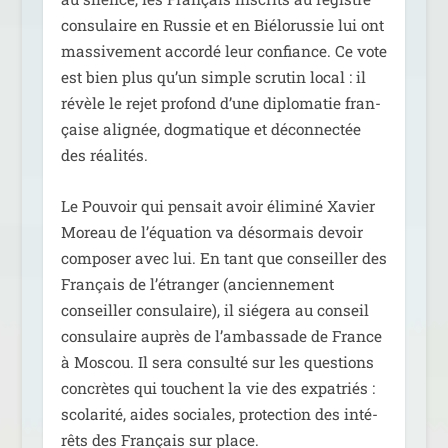
consu­laire en Russie et en Biélorussie lui ont
mas­si­ve­ment accor­dé leur confiance. Ce vote
est bien plus qu’un simple scru­tin local : il
révèle le rejet pro­fond d’une diplo­ma­tie fran­
çaise ali­gnée, dog­ma­tique et décon­nec­tée
des réalités.
Le Pouvoir qui pen­sait avoir éli­mi­né Xavier
Moreau de l’équation va désor­mais devoir
com­po­ser avec lui. En tant que conseiller des
Français de l’étranger (ancien­ne­ment
conseiller consu­laire), il sié­ge­ra au conseil
consu­laire auprès de l’ambassade de France
à Moscou. Il sera consul­té sur les ques­tions
concrètes qui touchent la vie des expa­triés :
sco­la­ri­té, aides sociales, pro­tec­tion des inté­
rêts des Français sur place.