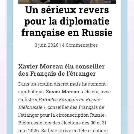
Un sérieux revers
pour la diplomatie
française en Russie
3 juin 2026
|
4 Commentaires
Xavier Moreau élu conseiller
des Français de l’étranger
Dans un scru­tin dis­cret mais hau­te­ment
sym­bo­lique,
Xavier Moreau
a été élu, avec
sa liste «
Patriotes Français en Russie-
Biélorussie
», conseiller des Français de
l’étranger pour la cir­cons­crip­tion Russie-
Biélorussie lors des élec­tions des 30 et 31
mai 2026. Sa liste arrive en tête et obtient