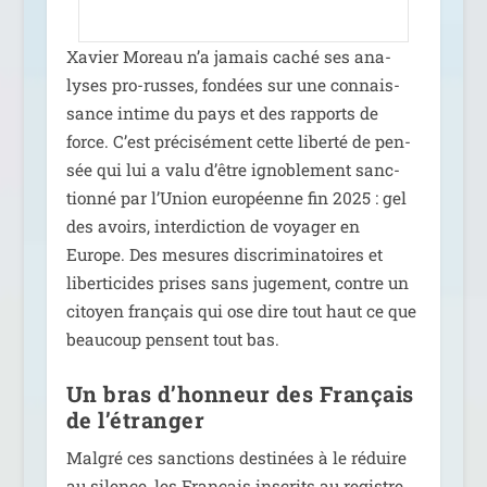
Xavier Moreau n’a jamais caché ses ana­
lyses pro-russes, fon­dées sur une connais­
sance intime du pays et des rap­ports de
force. C’est pré­ci­sé­ment cette liber­té de pen­
sée qui lui a valu d’être igno­ble­ment sanc­
tion­né par l’Union euro­péenne fin 2025 : gel
des avoirs, inter­dic­tion de voya­ger en
Europe. Des mesures dis­cri­mi­na­toires et
liber­ti­cides prises sans juge­ment, contre un
citoyen fran­çais qui ose dire tout haut ce que
beau­coup pensent tout bas.
Un bras d’honneur des Français
de l’étranger
Malgré ces sanc­tions des­ti­nées à le réduire
au silence, les Français ins­crits au registre