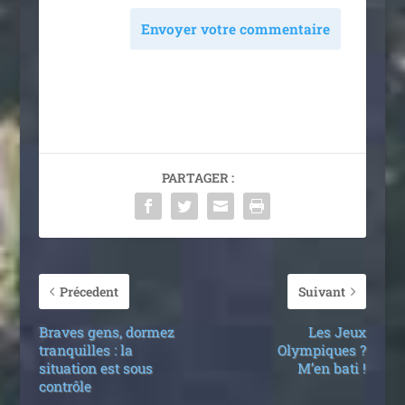
Envoyer votre commentaire
PARTAGER :
Précedent
Suivant
Braves gens, dormez
Les Jeux
tranquilles : la
Olympiques ?
situation est sous
M’en bati !
contrôle