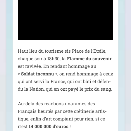
Haut lieu du tou­risme sis Place de l’Étoile,
chaque soir à 18h30, la
Flamme du sou­ve­nir
est ravi­vée. En ren­dant hom­mage au
«
Soldat incon­nu
», on rend hom­mage à ceux
qui ont ser­vi la France, qui ont bâti et défen­
du la Nation, qui en ont payé le prix du sang.
Au-delà des réac­tions una­nimes des
Français heur­tés par cette cré­ti­ne­rie artis­
tique, enfin d’art comp­tant pour rien, si ce
n’est
14 000 000 d’eu­ros
!