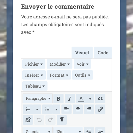
Envoyer le commentaire
Votre adresse e‑mail ne sera pas publiée.
Les champs obli­ga­toires sont indi­qués
avec
*
Visuel
Code
Fichier
Modifier
Voir
Insérer
Format
Outils
Tableau
Paragraphe
Georgia
12pt