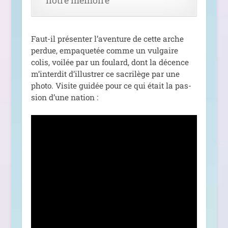
Faut-il pré­sen­ter l’a­ven­ture de cette arche
per­due, empa­que­tée comme un vul­gaire
colis, voi­lée par un fou­lard, dont la décence
m’in­ter­dit d’illus­trer ce sacri­lège par une
pho­to. Visite gui­dée pour ce qui était la pas­
sion d’une nation :