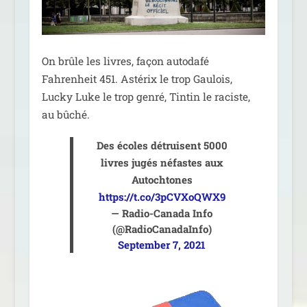
On brûle les livres, façon auto­da­fé
Fahrenheit 451. Astérix le trop Gaulois,
Lucky Luke le trop gen­ré, Tintin le raciste,
au bûché.
Des écoles détruisent 5000
livres jugés néfastes aux
Autochtones
https://t.co/3pCVXoQWX9
— Radio-Canada Info
(@RadioCanadaInfo)
September 7, 2021