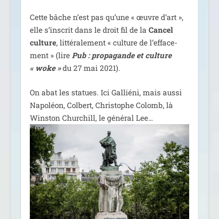
Cette bâche n’est pas qu’une « œuvre d’art »,
elle s’ins­crit dans le droit fil de la
Cancel
culture
, lit­té­ra­le­ment « culture de l’ef­fa­ce­
ment » (lire
Pub : pro­pa­gande et culture
« woke »
du 27 mai 2021).
On abat les sta­tues. Ici Galliéni, mais aus­si
Napoléon, Colbert, Christophe Colomb, là
Winston Churchill, le géné­ral Lee…