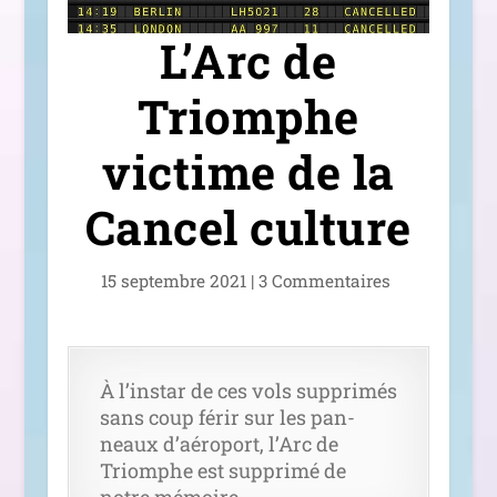
L’Arc de
Triomphe
victime de la
Cancel culture
15 sep­tembre 2021
|
3 Commentaires
À l’ins­tar de ces vols sup­pri­més
sans coup férir sur les pan­
neaux d’aé­ro­port, l’Arc de
Triomphe est sup­pri­mé de
notre mémoire