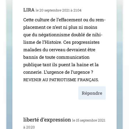
LIRA
le 20 sep­tembre 2021 à 21:04
Cette culture de l’ef­fa­ce­ment ou du rem­
pla­ce­ment ce n’est ni plus ni moins
que du néga­tion­nisme dou­blé de nihi­
lisme de l’Histoire. Ces pro­gres­sistes
malades du cer­veau devraient être
ban­nis de toute com­mu­ni­ca­tion
publique tant ils puent la haine et la
conne­rie. L’urgence de l’ur­gence ?
.
REVENIR
AU
PATRIOTISME
FRANÇAIS
Répondre
liber­té d’expression
le 15 sep­tembre 2021
à 20:20