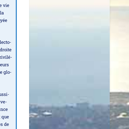
e vie
 la
oyée
ec­to­
 droite
­vi­lé­
leurs
e glo­
s­si­
­ve­
ance
t que
es de