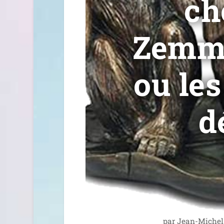
ch
Zemmo
ou les
d
par
Jean-Michel