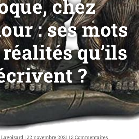
oque, chez
ur : ses mots
 réalités qu’ils
écrivent ?
 Lavoizard
|
22 novembre 2021
|
3 Commentaires