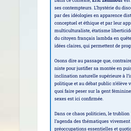
Dans ce contexte,
Éric Zemmour
est 
ses contemp­teurs. L’hystérie du dis­c
par des idéo­lo­gies en appa­rence dis
concep­tuel et éthique et par leur appr
mul­ti­cul­tu­ra­liste, éta­tisme liber­ti
du citoyen fran­çais lamb­da en quêt
idées claires, qui per­mettent de pro­gr
Osons dire au pas­sage que, contrai­re
niste pour jus­ti­fier sa mon­tée en pu
incli­na­tion natu­relle supé­rieure à l’i
poli­tique et au débat public n’élève 
quoi faire peser sur la gent fémi­nine
sexes est ici confirmée.
Dans ce chaos poli­ti­cien, le tru­blio
l’agenda des thé­ma­tiques vive­ment d
pré­oc­cu­pa­tions essen­tielles et quo