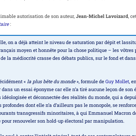
i­mable auto­ri­sa­tion de son auteur,
Jean-Michel Lavoizard
, ce
aire
:
lle, on a déjà atteint le niveau de satu­ra­tion par dépit et las­si­
 fran­çais moyen et hon­nête pour la chose poli­tique – les vôtres 
 de la médio­cri­té crasse des débats publics, sur le fond et dans
éci­dé­ment «
la plus bête du monde
», for­mule de
Guy Mollet
, e
 dans un essai épo­nyme car elle n’a tiré aucune leçon de son 
idéo­lo­gi­sée et décon­nec­tée des réa­li­tés du monde, qui a depu
pro­fondes dont elle n’a d’ailleurs pas le mono­pole, se ren­forc
cou­rants trans­gres­sifs mino­ri­taires, à qui Emmanuel Macron d
e pour renou­ve­ler son hold-up élec­to­ral par manipulation.