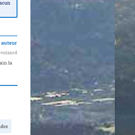
ha­cun
 auteur
voizard
ain la
dre