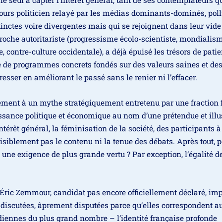
le seul à cap­ter l’intérêt géné­ral, tant de ses contem­pla­teurs 
ours poli­ti­cien relayé par les médias domi­nants-domi­nés, pol­
­tinctes voire diver­gentes mais qui se rejoignent dans leur vide
oche auto­ri­ta­riste (pro­gres­sisme éco­lo-scien­tiste, mon­dia­lis
­cide, contre-culture occi­den­tale), a déjà épui­sé les tré­sors de pati
e de pro­grammes concrets fon­dés sur des valeurs saines et de
es­ser en amé­lio­rant le pas­sé sans le renier ni l’effacer.
­ment à un mythe stra­té­gi­que­ment entre­te­nu par une frac­tion
is­sance poli­tique et éco­no­mique au nom d’une pré­ten­due et illu
ntérêt géné­ral, la fémi­ni­sa­tion de la socié­té, des par­ti­ci­pants à
visi­ble­ment pas le conte­nu ni la tenue des débats. Après tout, 
 une exi­gence de plus grande ver­tu ? Par excep­tion, l’égalité d
n Éric Zemmour, can­di­dat pas encore offi­ciel­le­ment décla­ré, im
is­cu­tées, âpre­ment dis­pu­tées parce qu’elles cor­res­pondent a
­ti­diennes du plus grand nombre – l’identité fran­çaise pro­fonde