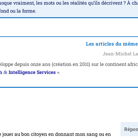
hoque vrai­ment, les mots ou les réa­li­tés qu’ils décrivent ? À c
e fond ou la forme.
Les articles du même
Jean-Michel La
oppe depuis onze ans (créa­tion en 2011) sur le conti­nent afri­c
ch
Intelligence Services
».
&
Répon
s de jouer au bon citoyen en don­nant mon sang ou en