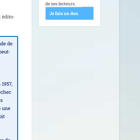
de ses lecteurs.
Je fais un don
t édi­to­
tude de
peut-
n 1957,
échec
is
e une
oit