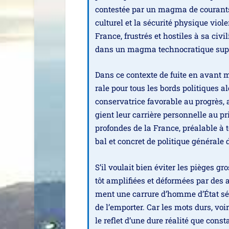
contes­tée par un mag­ma de cou­rants c
cultu­rel et la sécu­ri­té phy­sique vio
France, frus­trés et hos­tiles à sa civ
dans un mag­ma tech­no­cra­tique su
Dans ce contexte de fuite en avant mo
rale pour tous les bords poli­tiques al
conser­va­trice favo­rable au pro­grès, 
gient leur car­rière per­son­nelle au p
pro­fondes de la France, préa­lable à 
bal et concret de poli­tique géné­ral
S’il vou­lait bien évi­ter les pièges g
tôt ampli­fiées et défor­mées par des a
ment une car­rure d’homme d’État sér
de l’emporter. Car les mots durs, voir
le reflet d’une dure réa­li­té que cons