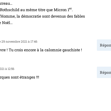
ur­reau…
er
par Rothschild au même titre que Micron 1
.
e l’Homme, la démo­cra­tie sont deve­nus des fables
e Noël…
e 29 novembre 2021 à 17:46
Répon
re ! Tu crois encore à la calom­nie gauchiste !
021 à 12:56
Répon
ques sont étranges !!!