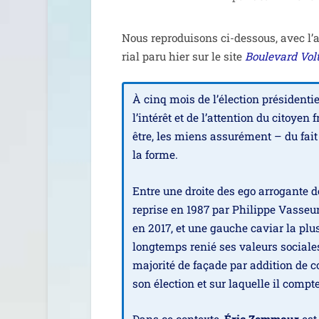
Nous repro­dui­sons ci-des­sous, avec l’a
rial paru hier sur le site
Boulevard Volt
À cinq mois de l’élection pré­si­den­tie
l’intérêt et de l’attention du citoyen
être, les miens assu­ré­ment – du fait
la forme.
Entre une droite des ego arro­gante d
reprise en 1987 par Philippe Vasseur
en 2017, et une gauche caviar la plus 
long­temps renié ses valeurs sociales 
majo­ri­té de façade par addi­tion de 
son élec­tion et sur laquelle il compt