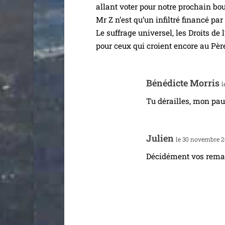
allant voter pour notre pro­chain bo
Mr Z n’est qu’un infil­tré finan­cé 
Le suf­frage uni­ver­sel, les Droits d
pour ceux qui croient encore au Pèr
Bénédicte Morris
l
Tu dérailles, mon pauv
Julien
le 30 novembre 2
Décidément vos remar