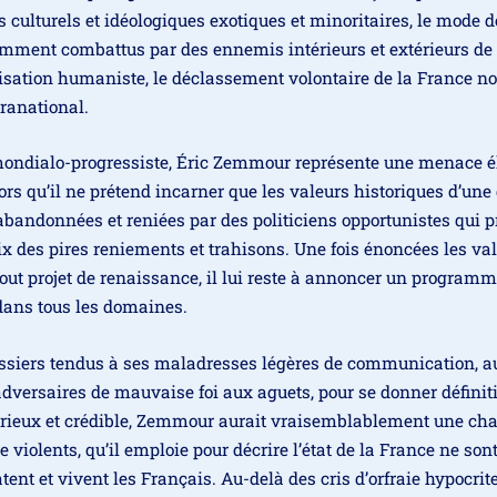
ultu­rels et idéo­lo­giques exo­tiques et mino­ri­taires, le mode d
­lem­ment com­bat­tus par des enne­mis inté­rieurs et exté­rieurs de
i­li­sa­tion huma­niste, le déclas­se­ment volon­taire de la France n
pranational.
n­dia­lo-pro­gres­siste, Éric Zemmour repré­sente une menace él
ors qu’il ne pré­tend incar­ner que les valeurs his­to­riques d’une
aban­don­nées et reniées par des poli­ti­ciens oppor­tu­nistes qui pri
rix des pires renie­ments et tra­hi­sons. Une fois énon­cées les va
tout pro­jet de renais­sance, il lui reste à annon­cer un pro­gramm
e dans tous les domaines.
ros­siers ten­dus à ses mal­adresses légères de com­mu­ni­ca­tion, au
dver­saires de mau­vaise foi aux aguets, pour se don­ner défi­ni­ti
ieux et cré­dible, Zemmour aurait vrai­sem­bla­ble­ment une ch
e vio­lents, qu’il emploie pour décrire l’état de la France ne son
tatent et vivent les Français. Au-delà des cris d’orfraie hypo­crit