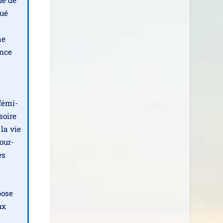
que de
lué
me
ence
s
 fémi­
­soire
 la vie
pour­
es
pose
ux