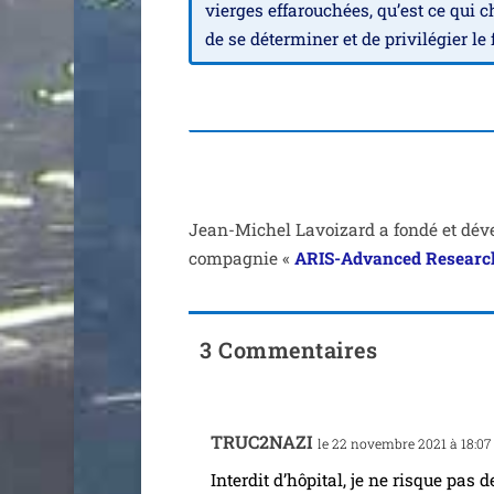
vierges effa­rou­chées, qu’est ce qui c
de se déter­mi­ner et de pri­vi­lé­gier l
Jean-Michel Lavoizard a fon­dé et déve­l
com­pa­gnie «
ARIS-Advanced Resear
3 Commentaires
TRUC2NAZI
le 22 novembre 2021 à 18:07
Interdit d’hô­pi­tal, je ne risque pa