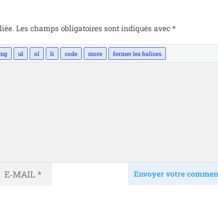
liée.
Les champs obli­ga­toires sont indi­qués avec
*
Envoyer votre commen