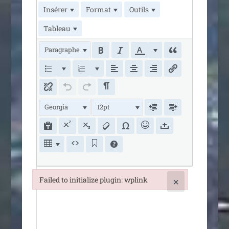
Insérer
Format
Outils
Tableau
Paragraphe
Georgia
12pt
Failed to initialize plugin: wplink
×
Failed to initialize plugin: wplink