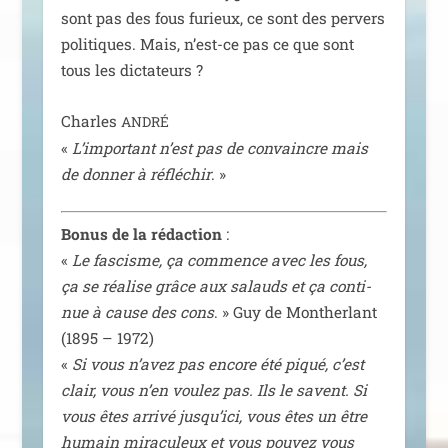
sont pas des fous furieux, ce sont des per­vers
poli­tiques. Mais, n’est-ce pas ce que sont
tous les dictateurs ?
Charles
ANDRÉ
«
L’important n’est pas de convaincre mais
de don­ner à réflé­chir
. »
Bonus de la rédac­tion
:
«
Le fas­cisme, ça com­mence avec les fous,
ça se réa­lise grâce aux salauds et ça conti­
nue à cause des cons
. » Guy de Montherlant
(1895 – 1972)
«
Si vous n’a­vez pas encore été piqué, c’est
clair, vous n’en vou­lez pas. Ils le savent. Si
vous êtes arri­vé jus­qu’i­ci, vous êtes un être
humain mira­cu­leux et vous pou­vez vous