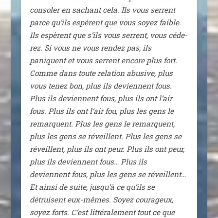
conso­ler en sachant cela. Ils vous serrent
parce qu’ils espèrent que vous soyez faible.
Ils espèrent que s’ils vous serrent, vous céde­
rez. Si vous ne vous ren­dez pas, ils
paniquent et vous serrent encore plus fort.
Comme dans toute rela­tion abu­sive, plus
vous tenez bon, plus ils deviennent fous.
Plus ils deviennent fous, plus ils ont l’air
fous. Plus ils ont l’air fou, plus les gens le
remarquent. Plus les gens le remarquent,
plus les gens se réveillent. Plus les gens se
réveillent, plus ils ont peur. Plus ils ont peur,
plus ils deviennent fous… Plus ils
deviennent fous, plus les gens se réveillent…
Et ain­si de suite, jus­qu’à ce qu’ils se
détruisent eux-mêmes. Soyez cou­ra­geux,
soyez forts. C’est lit­té­ra­le­ment tout ce que