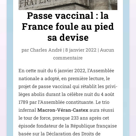
Passe vaccinal : la
France foule au pied
sa devise
par
Charles André
|
8 jan­vier 2022
|
Aucun
com­men­taire
En cette nuit du 6 jan­vier 2022, l’Assemblée
natio­nale a adop­té, en pre­mière lec­ture, le
pro­jet de passe vac­ci­nal qui réta­blit les pri­vi­
lèges abo­lis durant la célèbre nuit du 4 août
1789 par l’Assemblée consti­tuante. Le trio
infer­nal
Macron-Véran-Castex
aura réus­si
le tour de force, presque 233 ans après cet
épi­sode fon­da­teur de la République fran­çaise
basée sur la Déclaration des Droits de