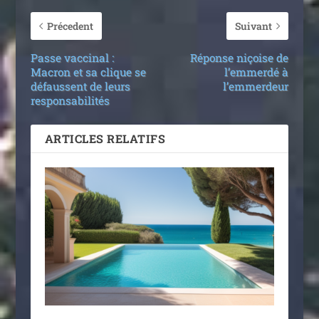
Précedent
Suivant
Passe vaccinal :
Réponse niçoise de
Macron et sa clique se
l’emmerdé à
défaussent de leurs
l’emmerdeur
responsabilités
ARTICLES RELATIFS