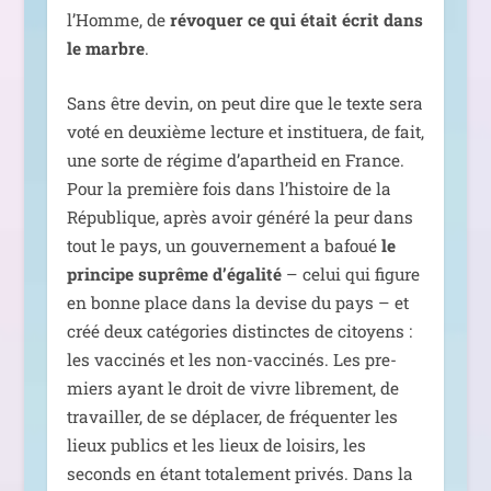
l’Homme, de
révo­quer ce qui était écrit dans
le marbre
.
Sans être devin, on peut dire que le texte sera
voté en deuxième lec­ture et ins­ti­tue­ra, de fait,
une sorte de régime d’apartheid en France.
Pour la pre­mière fois dans l’histoire de la
République, après avoir géné­ré la peur dans
tout le pays, un gou­ver­ne­ment a bafoué
le
prin­cipe suprême d’égalité
– celui qui figure
en bonne place dans la devise du pays – et
créé deux caté­go­ries dis­tinctes de citoyens :
les vac­ci­nés et les non-vac­ci­nés. Les pre­
miers ayant le droit de vivre libre­ment, de
tra­vailler, de se dépla­cer, de fré­quen­ter les
lieux publics et les lieux de loi­sirs, les
seconds en étant tota­le­ment pri­vés. Dans la