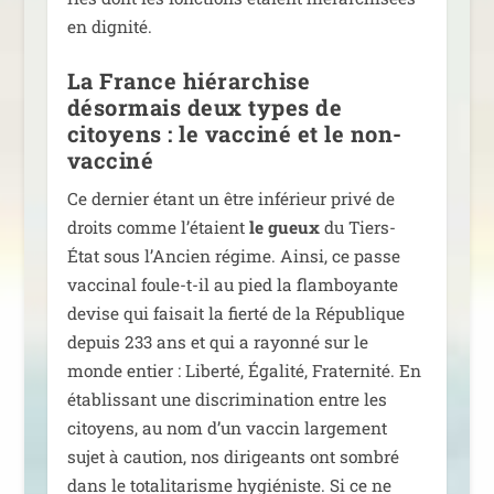
en dignité.
La France hiérarchise
désormais deux types de
citoyens : le vacciné et le non-
vacciné
Ce der­nier étant un être infé­rieur pri­vé de
droits comme l’étaient
le gueux
du Tiers-
État sous l’Ancien régime. Ainsi, ce passe
vac­ci­nal foule-t-il au pied la flam­boyante
devise qui fai­sait la fier­té de la République
depuis 233 ans et qui a rayon­né sur le
monde entier : Liberté, Égalité, Fraternité. En
éta­blis­sant une dis­cri­mi­na­tion entre les
citoyens, au nom d’un vac­cin lar­ge­ment
sujet à cau­tion, nos diri­geants ont som­bré
dans le tota­li­ta­risme hygié­niste. Si ce ne