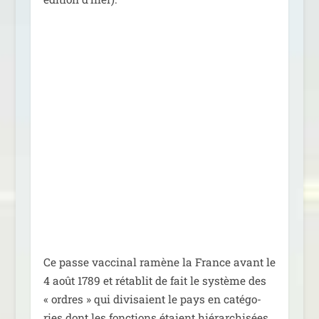
Ce passe vac­ci­nal ramène la France avant le
4 août 1789 et réta­blit de fait le sys­tème des
« ordres » qui divi­saient le pays en caté­go­
ries dont les fonc­tions étaient hié­rar­chi­sées