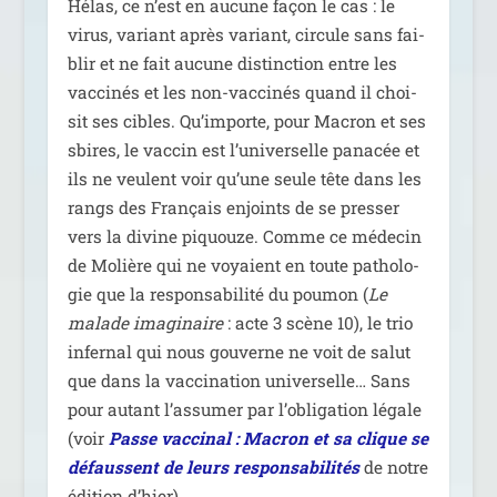
Hélas, ce n’est en aucune façon le cas : le
virus, variant après variant, cir­cule sans fai­
blir et ne fait aucune dis­tinc­tion entre les
vac­ci­nés et les non-vac­ci­nés quand il choi­
sit ses cibles. Qu’importe, pour Macron et ses
sbires, le vac­cin est l’universelle pana­cée et
ils ne veulent voir qu’une seule tête dans les
rangs des Français enjoints de se pres­ser
vers la divine piquouze. Comme ce méde­cin
de Molière qui ne voyaient en toute patho­lo­
gie que la res­pon­sa­bi­li­té du pou­mon (
Le
malade ima­gi­naire
: acte 3 scène 10), le trio
infer­nal qui nous gou­verne ne voit de salut
que dans la vac­ci­na­tion uni­ver­selle… Sans
pour autant l’assumer par l’obligation légale
(voir
Passe vac­ci­nal : Macron et sa clique se
défaussent de leurs res­pon­sa­bi­li­tés
de notre
édi­tion d’hier).