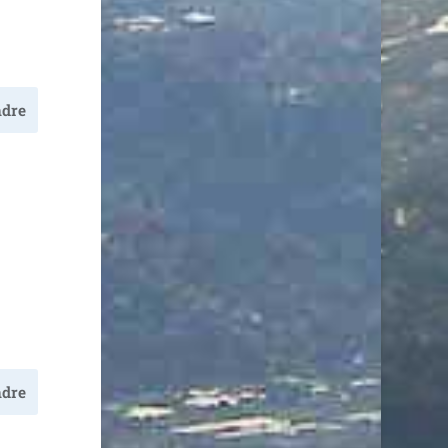
dre
dre