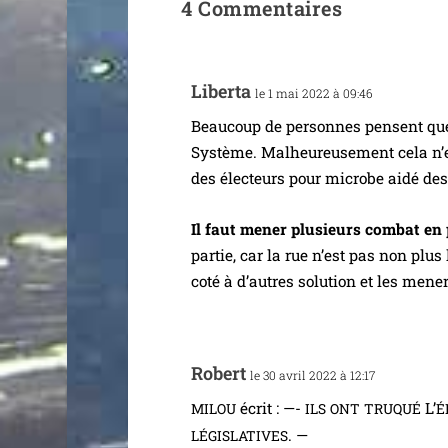
4 Commentaires
Liberta
le 1 mai 2022 à 09:46
Beaucoup de per­sonnes pensent que l’
Système. Malheureusement cela n’emp
des élec­teurs pour microbe aidé d
Il faut mener plu­sieurs com­bat en p
par­tie, car la rue n’est pas non plus
coté à d’autres solu­tion et les mene
Robert
le 30 avril 2022 à 12:17
écrit : —-
L’
MILOU
ILS
ONT
TRUQUÉ
É
. —
LÉGISLATIVES