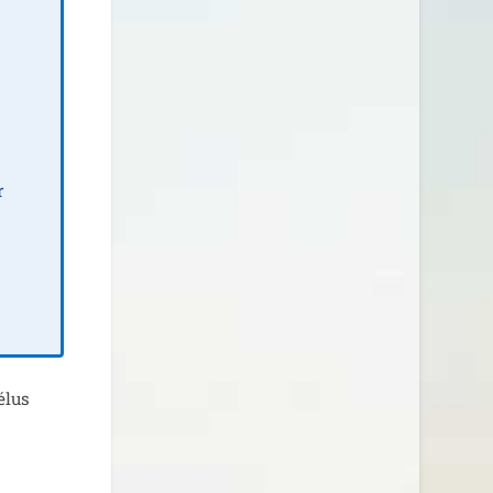
r
élus