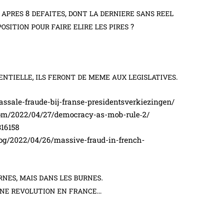
,
8
,
APRES
DEFAITES
DONT
LA
DERNIERE
SANS
REEL
?
POSITION
POUR
FAIRE
ELIRE
LES
PIRES
,
.
ENTIELLE
ILS
FERONT
DE
MEME
AUX
LEGISLATIVES
assale-fraude-bij-franse-presidentsverkiezingen/
.com/2022/04/27/democracy-as-mob-rule‑2/
316158
og/2022/04/26/massive-fraud-in-french-
,
.
RNES
MAIS
DANS
LES
BURNES
…
NE
REVOLUTION
EN
FRANCE