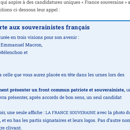
f qui aspire à des can­di­da­tures uniques « France sou­ve­raine »
ublions ci-des­sous leur appel :
rte aux souverainistes français
u­rée en trois visions pour son ave­nir :
 par Emmanuel Macron,
c Mélenchon et
ra celle que vous aurez pla­cée en tête dans les urnes lors des
e­ment pré­sen­ter un front com­mun patriote et sou­ve­rai­niste,
u
 devra pré­sen­ter, après accords de bon sens, un seul can­di­dat
ir, une seule affiche :
avec la pho­to d
LA
FRANCE
SOUVERAINE
n, et en bas les par­tis signa­taires et leurs logos. Pas d’autre no
tre clivant.