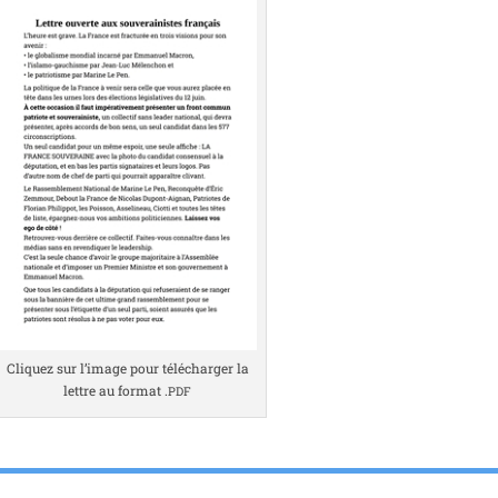
Cliquez sur l’i­mage pour télé­char­ger la
lettre au for­mat .
PDF