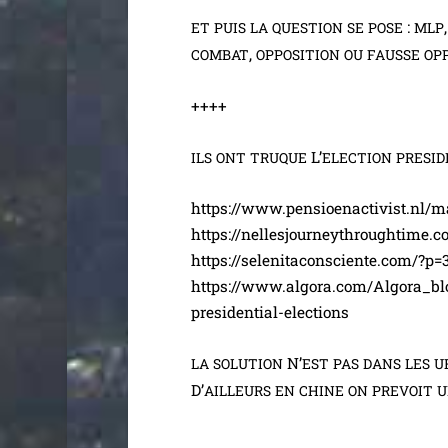
:
ET
PUIS
LA
QUESTION
SE
POSE
MLP
,
COMBAT
OPPOSITION
OU
FAUSSE
OP
++++
L’
ILS
ONT
TRUQUE
ELECTION
PRESID
https://www.pensioenactivist.nl/m
https://nellesjourneythroughtime
https://selenitaconsciente.com/?p=
https://www.algora.com/Algora_bl
presidential-elections
N’
LA
SOLUTION
EST
PAS
DANS
LES
U
D’
AILLEURS
EN
CHINE
ON
PREVOIT
U