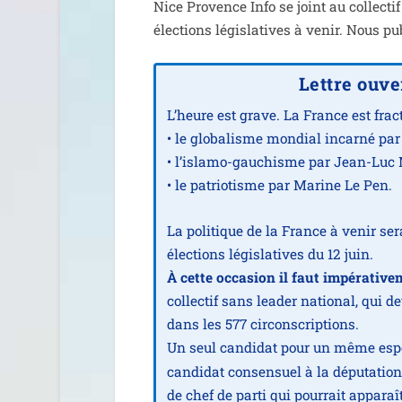
Nice Provence Info se joint au col­lec­ti
élec­tions légis­la­tives à venir. Nous p
Lettre ouve
L’heure est grave. La France est frac­t
• le glo­ba­lisme mon­dial incar­né
• l’is­la­mo-gau­chisme par Jean-Lu
• le patrio­tisme par Marine Le Pen.
La poli­tique de la France à venir se
élec­tions légis­la­tives du 12 juin.
À cette occa­sion il faut impé­ra­ti­v
col­lec­tif sans lea­der natio­nal, qui
dans les 577 cir­cons­crip­tions.
Un seul can­di­dat pour un même espo
can­di­dat consen­suel à la dépu­ta­tio
de chef de par­ti qui pour­rait appa­raî