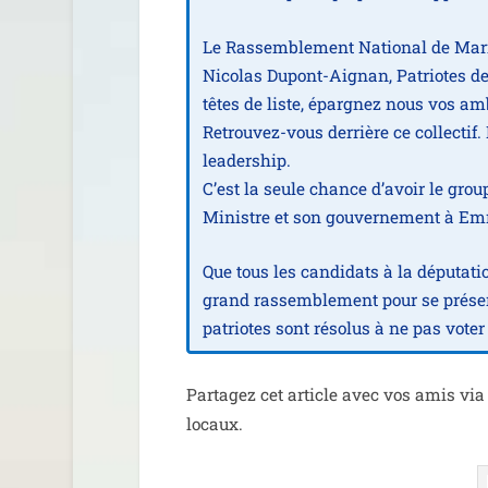
Le Rassemblement National de Mari
Nicolas Dupont-Aignan, Patriotes de F
têtes de liste, épar­gnez nous vos ambi
Retrouvez-vous der­rière ce col­lec­ti
lea­der­ship.
C’est la seule chance d’a­voir le grou
Ministre et son gou­ver­ne­ment à 
Que tous les can­di­dats à la dépu­ta­t
grand ras­sem­ble­ment pour se pré­sen­
patriotes sont réso­lus à ne pas voter
Partagez cet article avec vos amis via t
locaux.