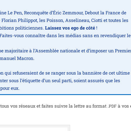
ne Le Pen, Reconquête d’Éric Zemmour, Debout la France de
lorian Philippot, les Poisson, Asselineau, Ciotti et toutes les
­tions poli­ti­ciennes.
Laissez vos ego de côté
!
f. Faites-vous connaître dans les médias sans en reven­di­quer le
pe majo­ri­taire à l’Assemblée natio­nale et d’im­po­ser un Premie
Emmanuel Macron.
ion qui refu­se­raient de se ran­ger sous la ban­nière de cet ultime
ter sous l’étiquette d’un seul par­ti, soient assu­rés que les
 pour eux.
ous vos réseaux et faites suivre la lettre au for­mat .
à vos 
PDF