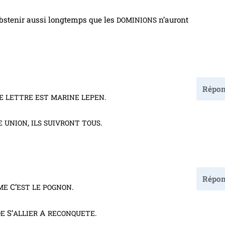
abs­te­nir aus­si long­temps que les
n’au­ront
DOMINIONS
Répon
.
E
LETTRE
EST
MARINE
LEPEN
,
.
E
UNION
ILS
SUIVRONT
TOUS
Répon
C’
.
ME
EST
LE
POGNON
S’
A
.
DE
ALLIER
RECONQUETE