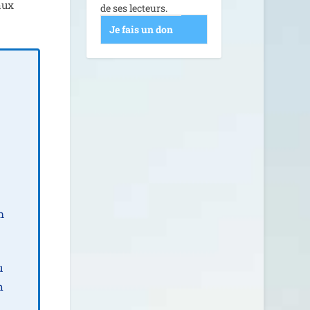
 aux
de ses lecteurs.
Je fais un don
n
u
m