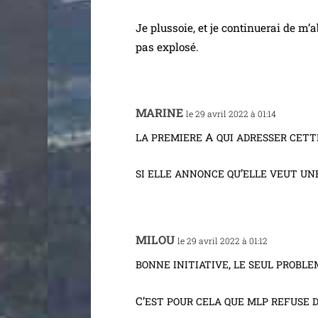
Je plus­soie, et je conti­nue­rai de m’
pas explosé.
MARINE
le 29 avril 2022 à 01:14
A
LA
PREMIERE
QUI
ADRESSER
CETT
’
SI
ELLE
ANNONCE
QU
ELLE
VEUT
UN
MILOU
le 29 avril 2022 à 01:12
,
BONNE
INITIATIVE
LE
SEUL
PROBLE
C’
EST
POUR
CELA
QUE
MLP
REFUSE