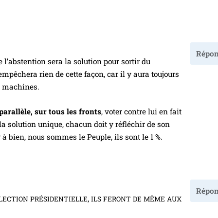
Répon
abs­ten­tion sera la solu­tion pour sor­tir du
êchera rien de cette façon, car il y aura tou­jours
es machines.
aral­lèle, sur tous les fronts
, voter contre lui en fait
 la solu­tion unique, cha­cun doit y réflé­chir de son
r à bien, nous sommes le Peuple, ils sont le 1 %.
Répon
,
LECTION
PRÉSIDENTIELLE
ILS
FERONT
DE
MÊME
AUX