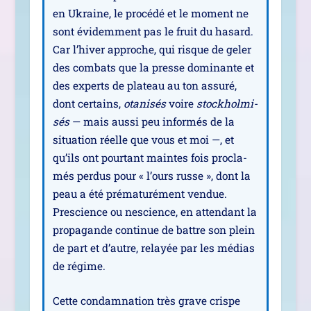
en Ukraine, le pro­cé­dé et le moment ne
sont évi­dem­ment pas le fruit du hasard.
Car l’hiver approche, qui risque de geler
des com­bats que la presse domi­nante et
des experts de pla­teau au ton assu­ré,
dont cer­tains,
ota­ni­sés
voire
stock­hol­mi­
sés
— mais aus­si peu infor­més de la
situa­tion réelle que vous et moi —, et
qu’ils ont pour­tant maintes fois pro­cla­
més per­dus pour « l’ours russe », dont la
peau a été pré­ma­tu­ré­ment ven­due.
Prescience ou nes­cience, en atten­dant la
pro­pa­gande conti­nue de battre son plein
de part et d’autre, relayée par les médias
de régime.
Cette condam­na­tion très grave crispe