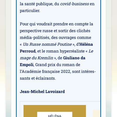
la san­té publique, du
covid-busi­ness
en
particulier.
Pour qui vou­drait prendre en compte la
pers­pec­tive russe et sor­tir des cli­chés
média-poli­ti­sés, des ouvrages comme
«
Un Russe nom­mé Poutine
», d’
Héléna
Perroud
, et le roman hyper­réa­liste «
Le
mage du Kremlin
», de
Giuliano da
Empoli
, Grand prix du roman de
l’Académie fran­çaise 2022, sont inté­res­
sants et éclairants.
Jean-Michel Lavoizard