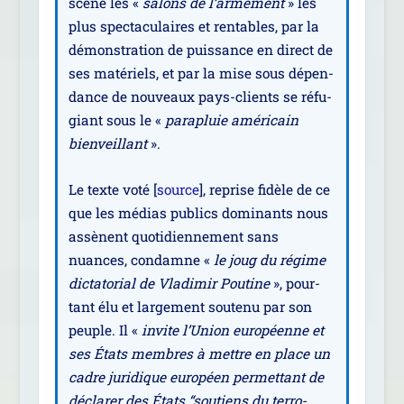
scène les «
salons de l’armement
» les
plus spec­ta­cu­laires et ren­tables, par la
démons­tra­tion de puis­sance en direct de
ses maté­riels, et par la mise sous dépen­
dance de nou­veaux pays-clients se réfu­
giant sous le «
para­pluie amé­ri­cain
bien­veillant
».
Le texte voté [
source
], reprise fidèle de ce
que les médias publics domi­nants nous
assènent quo­ti­dien­ne­ment sans
nuances, condamne «
le joug du régime
dic­ta­to­rial de Vladimir Poutine
», pour­
tant élu et lar­ge­ment sou­te­nu par son
peuple. Il «
invite l’Union euro­péenne et
ses États membres à mettre en place un
cadre juri­dique euro­péen per­met­tant de
décla­rer des États “sou­tiens du ter­ro­