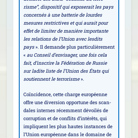
risme”, dis­po­si­tif qui expo­se­rait les pays
concer­nés à une bat­te­rie de lourdes
mesures res­tric­tives et qui aurait pour
effet de limi­ter de manière impor­tante
les rela­tions de l’Union avec les­dits
pays
». Il demande plus par­ti­cu­liè­re­ment
«
au Conseil d’envisager, une fois cela
fait, d’inscrire la Fédération de Russie
sur ladite liste de l’Union des États qui
sou­tiennent le ter­ro­risme
».
Coïncidence, cette charge euro­péenne
offre une diver­sion oppor­tune des scan­
dales internes récem­ment dévoi­lés de
cor­rup­tion et de conflits d’intérêts, qui
impliquent les plus hautes ins­tances de
l’Union euro­péenne dans le domaine de