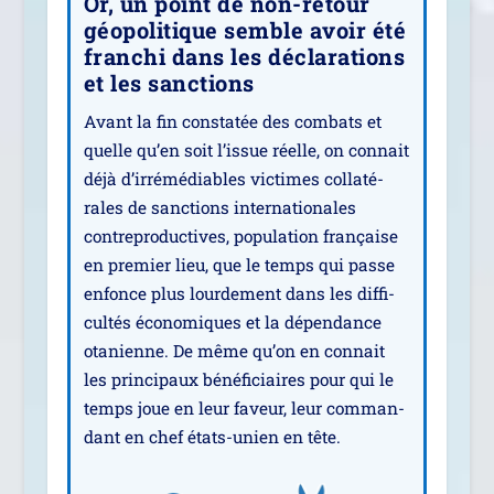
Or, un point de non-retour
géopolitique semble avoir été
franchi dans les déclarations
et les sanctions
Avant la fin consta­tée des com­bats et
quelle qu’en soit l’issue réelle, on connait
déjà d’irrémédiables vic­times col­la­té­
rales de sanc­tions inter­na­tio­nales
contre­pro­duc­tives, popu­la­tion fran­çaise
en pre­mier lieu, que le temps qui passe
enfonce plus lour­de­ment dans les dif­fi­
cul­tés éco­no­miques et la dépen­dance
ota­nienne. De même qu’on en connait
les prin­ci­paux béné­fi­ciaires pour qui le
temps joue en leur faveur, leur com­man­
dant en chef états-unien en tête.