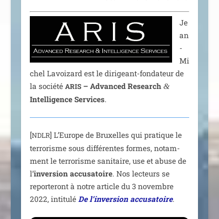
Je
an
-
Mi
chel Lavoizard est le diri­geant-fon­da­teur de
la socié­té
– Advanced Research
ARIS
&
Intelligence Services
.
[
] L’Europe de Bruxelles qui pra­tique le
NDLR
ter­ro­risme sous dif­fé­rentes formes, notam­
ment le ter­ro­risme sani­taire, use et abuse de
l’
inver­sion accu­sa­toire
. Nos lec­teurs se
repor­te­ront à notre article du 3 novembre
2022, inti­tu­lé
De l’inversion accu­sa­toire
.