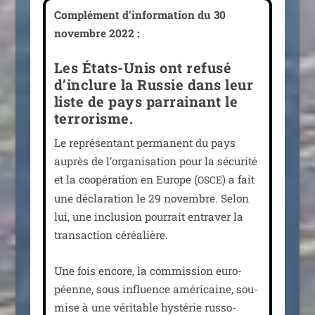
Complément d’in­for­ma­tion du 30
novembre 2022 :
Les États-Unis ont refusé
d’inclure la Russie dans leur
liste de pays parrainant le
terrorisme.
Le repré­sen­tant per­ma­nent du pays
auprès de l’or­ga­ni­sa­tion pour la sécu­ri­té
et la coopé­ra­tion en Europe (
) a fait
OSCE
une décla­ra­tion le 29 novembre. Selon
lui, une inclu­sion pour­rait entra­ver la
tran­sac­tion céréalière.
Une fois encore, la com­mis­sion euro­
péenne, sous influence amé­ri­caine, sou­
mise à une véri­table hys­té­rie rus­so­