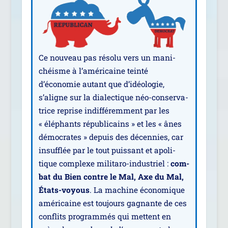
Ce nou­veau pas réso­lu vers un mani­
chéisme à l’américaine tein­té
d’économie autant que d’idéologie,
s’aligne sur la dia­lec­tique néo-conser­va­
trice reprise indif­fé­rem­ment par les
« élé­phants répu­bli­cains » et les « ânes
démo­crates » depuis des décen­nies, car
insuf­flée par le tout puis­sant et apo­li­
tique com­plexe mili­ta­ro-indus­triel :
com­
bat du Bien contre le Mal, Axe du Mal,
États-voyous
. La machine éco­no­mique
amé­ri­caine est tou­jours gagnante de ces
conflits pro­gram­més qui mettent en