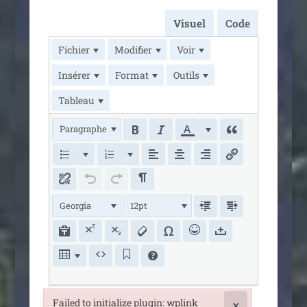
Visuel
Code
Fichier
Modifier
Voir
Insérer
Format
Outils
Tableau
Paragraphe
Georgia
12pt
Failed to initialize plugin: wplink
×