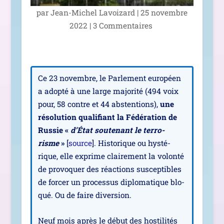
par
Jean-Michel Lavoizard
|
25 novembre
2022
|
3 Commentaires
Ce 23 novembre, le Parlement euro­péen
a adop­té à une large majo­ri­té (494 voix
pour, 58 contre et 44 abs­ten­tions),
une
réso­lu­tion qua­li­fiant la Fédération de
Russie «
d’État sou­te­nant le ter­ro­
risme
»
[
source
]. Historique ou hys­té­
rique, elle exprime clai­re­ment la volon­té
de pro­vo­quer des réac­tions sus­cep­tibles
de for­cer un pro­ces­sus diplo­ma­tique blo­
qué. Ou de faire diversion.
Neuf mois après le début des hos­ti­li­tés