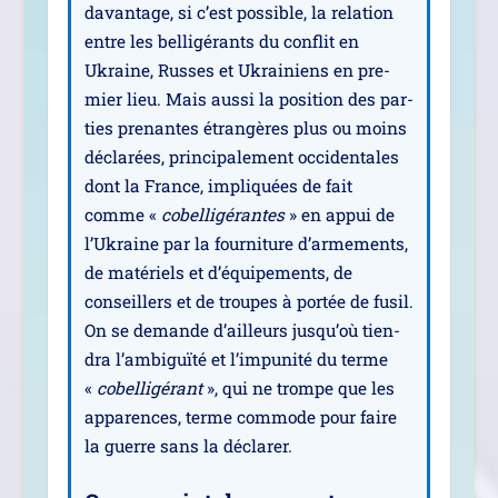
davan­tage, si c’est pos­sible, la rela­tion
entre les bel­li­gé­rants du conflit en
Ukraine, Russes et Ukrainiens en pre­
mier lieu. Mais aus­si la posi­tion des par­
ties pre­nantes étran­gères plus ou moins
décla­rées, prin­ci­pa­le­ment occi­den­tales
dont la France, impli­quées de fait
comme «
cobel­li­gé­rantes
» en appui de
l’Ukraine par la four­ni­ture d’armements,
de maté­riels et d’équipements, de
conseillers et de troupes à por­tée de fusil.
On se demande d’ailleurs jusqu’où tien­
dra l’ambiguïté et l’impunité du terme
«
cobel­li­gé­rant
», qui ne trompe que les
appa­rences, terme com­mode pour faire
la guerre sans la déclarer.