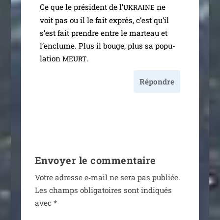
Ce que le pré­sident de l’
ne
UKRAINE
voit pas ou il le fait exprès, c’est qu’il
s’est fait prendre entre le mar­teau et
l’en­clume. Plus il bouge, plus sa popu­
la­tion
.
MEURT
Répondre
Envoyer le commentaire
Votre adresse e‑mail ne sera pas publiée.
Les champs obli­ga­toires sont indi­qués
avec
*