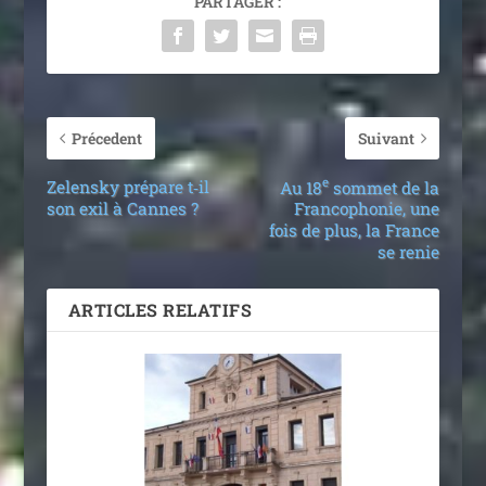
PARTAGER :
Précedent
Suivant
e
Zelensky prépare t‑il
Au 18
sommet de la
son exil à Cannes ?
Francophonie, une
fois de plus, la France
se renie
ARTICLES RELATIFS