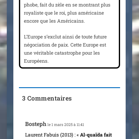
phobe, fait du zèle en se mon­trant plus
roya­liste que le roi, plus amé­ri­caine
encore que les Américains.
L’Europe s’ex­clut ain­si de toute future
négo­cia­tion de paix. Cette Europe est
une véri­table catas­trophe pour les
Européens.
3 Commentaires
Bosteph
le 1 mars 2025 à 11:41
Laurent Fabuis (2013) : «
Al-quaï­­da fait