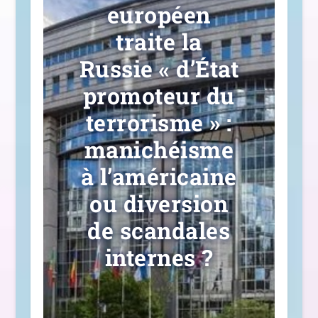
européen
traite la
Russie « d’État
promoteur du
terrorisme » :
manichéisme
à l’américaine
ou diversion
de scandales
internes ?