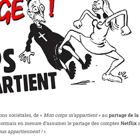
ons socié­tales, de «
Mon corps m’ap­par­tient
» au
par­tage de l
sor­mais en mesure d’assumer le par­tage des comptes
Netflix
e
us appar­tiennent !
».