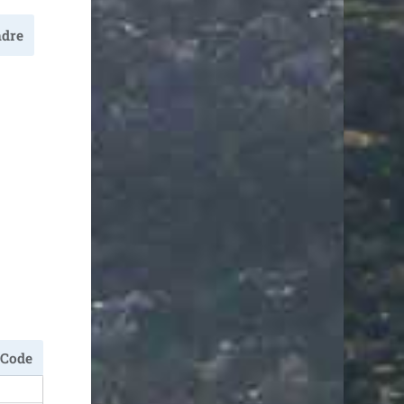
dre
Code