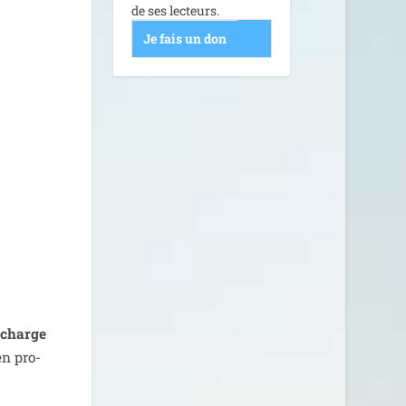
de ses lecteurs.
Je fais un don
a charge
n pro­