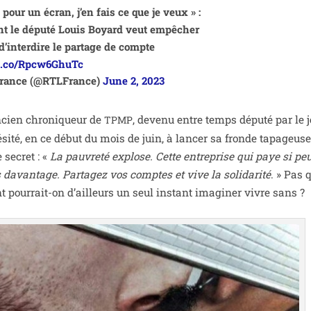
pour un écran, j’en fais ce que je veux » :
t le dépu­té Louis Boyard veut empê­cher
d’in­ter­dire le par­tage de compte
/t.co/Rpcw6GhuTc
rance (@RTLFrance)
June 2, 2023
ancien chro­ni­queur de
, deve­nu entre temps dépu­té par le 
TPMP
ési­té, en ce début du mois de juin, à lan­cer sa fronde tapa­geus
 secret : «
La pau­vre­té explose. Cette entre­prise qui paye si pe
davan­tage. Partagez vos comptes et vive la soli­da­ri­té
. » Pas 
t pour­rait-on d’ailleurs un seul ins­tant ima­gi­ner vivre sans ?