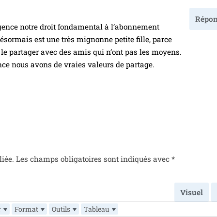
9
Répon
gence notre droit fon­da­men­tal à l’a­bon­ne­ment
désor­mais est une très mignonne petite fille, parce
a le par­ta­ger avec des amis qui n’ont pas les moyens.
rance nous avons de vraies valeurs de partage.
liée.
Les champs obli­ga­toires sont indi­qués avec
*
Visuel
r
Format
Outils
Tableau