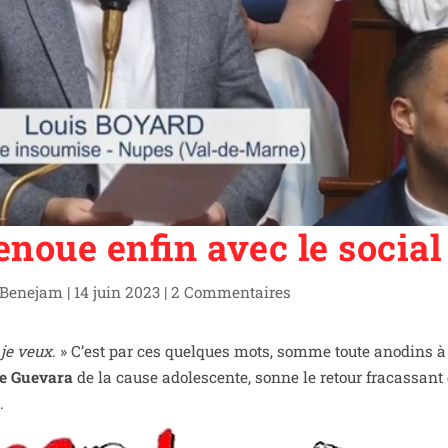
noue enfin avec le social
Benejam
|
14 juin 2023
|
2 Commentaires
 je veux
. » C’est par ces quelques mots, somme toute ano­dins à
e Guevara
de la cause ado­les­cente, sonne le retour fra­cas­sant
.