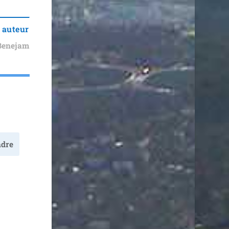
 auteur
Benejam
dre