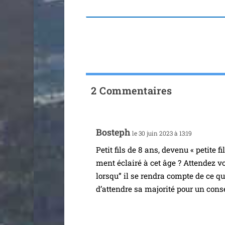
2 Commentaires
Bosteph
le 30 juin 2023 à 13:19
Petit fils de 8 ans, deve­nu « petite 
ment éclai­ré à cet âge ? Attendez vo
lors­qu” il se ren­dra compte de ce q
d’at­tendre sa majo­ri­té pour un cons