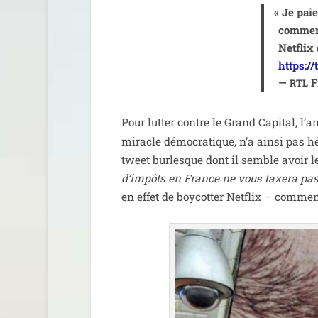
«
Je paie 
com­men
Netflix 
https:/
—
F
RTL
Pour lut­ter contre le Grand Capital, l’
miracle démo­cra­tique, n’a ain­si pas h
tweet bur­lesque dont il semble avoir le
d’impôts en France ne vous taxe­ra pas 
en effet de boy­cot­ter Netflix – com­men