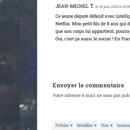
T.
JEAN-MICHEL
le 14 juin 2023 à 19:1
Ce jeune dépu­té défend avec intel­li­
Netflix. Mon petit fils de 8 ans qui 
que son corps lui appar­tient, pour­r
Oui, c’est ça aus­si le social ! En F
Envoyer le commentaire
Votre adresse e‑mail ne sera pas pub
Fichier
Modifier
Voir
Insére