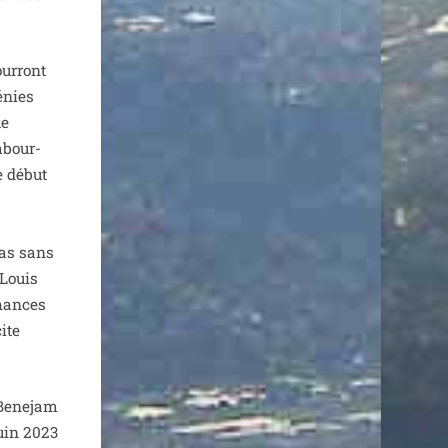
ur­ront
énies
ue
embour­
e début
 pas sans
 Louis
chances
cite
Benejam
juin 2023