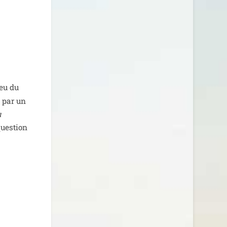
jeu du
e par un
u
ques­tion