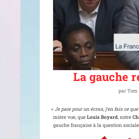
La gauche re
par
Tom 
«
Je paie pour un écran, j’en fais ce que
mière vue, que
Louis Boyard
, notre
Ch
gauche fran­çaise à la ques­tion sociale