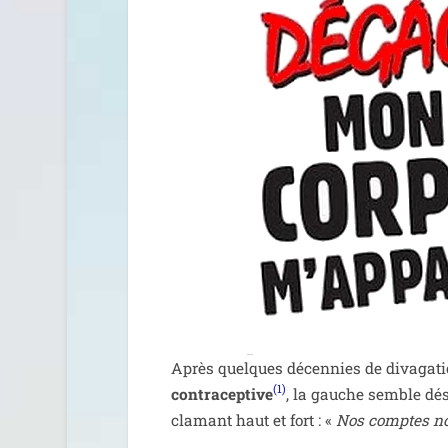
Après quelques décen­nies de diva­ga­ti
(1)
contra­cep­tive
, la gauche semble dé
cla­mant haut et fort : «
Nos comptes no