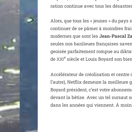
ra­tion conti­nue avec tous les désastre
Alors, que tous les « jeunes » du pays se
conti­nuer de se pâmer à moindres frais 
modernes que sont les
Jean-Pascal Z
seules nos ban­lieues fran­çaises savent
geoi­sée par­fai­te­ment rom­pue au dik­
e
de
siècle et Louis Boyard son bien
XXI
Accélérateur de créo­li­sa­tion et centre
l’autre), Netflix demeure la meilleure 
Boyard pré­sident, c’est votre abon­ne­me
devant la bêtise. Avec un tel sur­saut soc
dans les années qui viennent. À moi