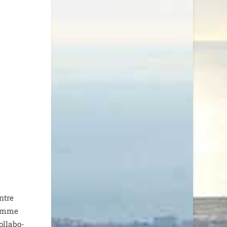
ontre
 comme
l­la­bo­