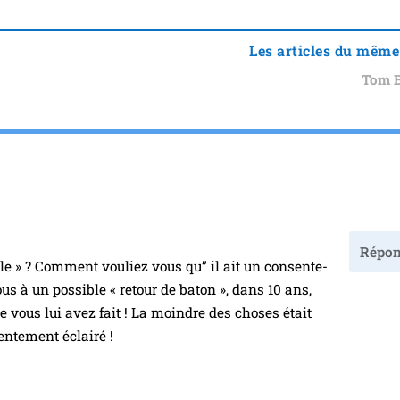
Les articles du même
Tom 
Répon
fille » ? Comment vou­liez vous qu” il ait un consen­te­
us à un pos­sible « retour de baton », dans 10 ans,
ue vous lui avez fait ! La moindre des choses était
en­te­ment éclairé !