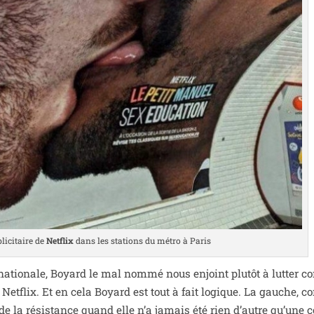
­ci­taire de
Netflix
dans les sta­tions du métro à Paris
na­tio­nale, Boyard le mal nom­mé nous enjoint plu­tôt à lut­ter c
 Netflix. Et en cela Boyard est tout à fait logique. La gauche,
 de la résis­tance quand elle n’a jamais été rien d’autre qu’une co