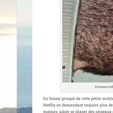
Panneau publi
En bonne grou­pie de cette petite mul­ti­
Netflix en deman­dant tou­jours plus de
tou­jours, adore se dra­per des ori­peaux