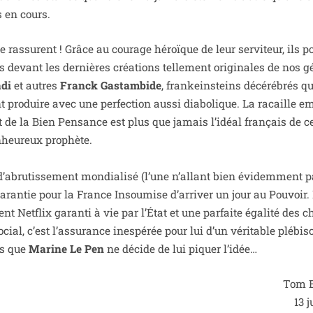
s en cours.
 ras­surent ! Grâce au cou­rage héroïque de leur ser­vi­teur, ils po
devant les der­nières créa­tions tel­le­ment ori­gi­nales de nos g
adi
et autres
Franck Gastambide
, fran­kein­steins décé­ré­brés q
 pro­duire avec une per­fec­tion aus­si dia­bo­lique. La racaille 
tat de la Bien Pensance est plus que jamais l’idéal fran­çais de c
­heu­reux prophète.
 d’a­bru­tis­se­ment mon­dia­li­sé (l’une n’allant bien évi­dem­ment
garan­tie pour la France Insoumise d’arriver un jour au Pouvoir.
nt Netflix garan­ti à vie par l’État et une par­faite éga­li­té des 
ial, c’est l’assurance ines­pé­rée pour lui d’un véri­table plé­bis­
ns que
Marine Le Pen
ne décide de lui piquer l’idée…
Tom 
13 