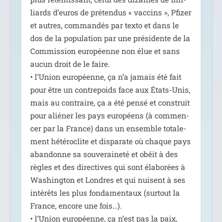
liards d’eu­ros de pré­ten­dus « vac­cins », Pfizer
et autres, com­man­dés par tex­to et dans le
dos de la popu­la­tion par une pré­si­dente de la
Commission euro­péenne non élue et sans
aucun droit de le faire.
• l’Union euro­péenne, ça n’a jamais été fait
pour être un contre­poids face aux États-Unis,
mais au contraire, ça a été pen­sé et construit
pour alié­ner les pays euro­péens (à com­men­
cer par la France) dans un ensemble tota­le­
ment hété­ro­clite et dis­pa­rate où chaque pays
aban­donne sa sou­ve­rai­ne­té et obéit à des
règles et des direc­tives qui sont éla­bo­rées à
Washington et Londres et qui nuisent à ses
inté­rêts les plus fon­da­men­taux (sur­tout la
France, encore une fois…).
• l’Union euro­péenne, ça n’est pas la paix,