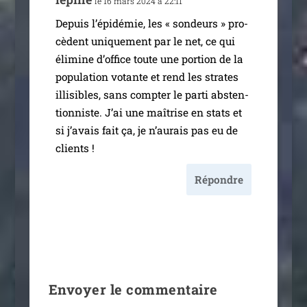
le 16 mars 2024 à 22:11
Depuis l’é­pi­dé­mie, les « son­deurs » pro­
cèdent uni­que­ment par le net, ce qui
éli­mine d’of­fice toute une por­tion de la
popu­la­tion votante et rend les strates
illi­sibles, sans comp­ter le par­ti abs­ten­
tion­niste. J’ai une maî­trise en stats et
si j’a­vais fait ça, je n’au­rais pas eu de
clients !
Répondre
Envoyer le commentaire