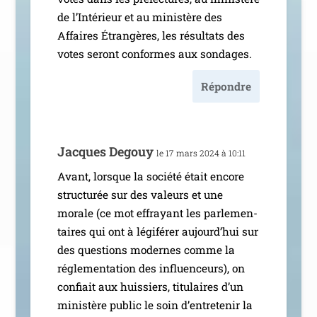
de l’Intérieur et au minis­tère des
Affaires Étrangères, les résul­tats des
votes seront conformes aux sondages.
Répondre
Jacques Degouy
le 17 mars 2024 à 10:11
Avant, lorsque la socié­té était encore
struc­tu­rée sur des valeurs et une
morale (ce mot effrayant les par­le­men­
taires qui ont à légi­fé­rer aujourd’­hui sur
des ques­tions modernes comme la
régle­men­ta­tion des influen­ceurs), on
confiait aux huis­siers, titu­laires d’un
minis­tère public le soin d’en­tre­te­nir la