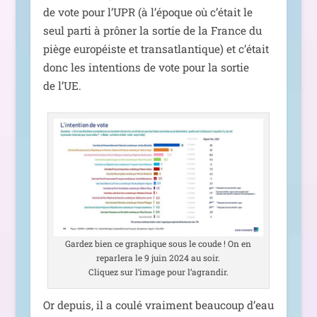
de vote pour l’UPR (à l’é­poque où c’é­tait le
seul par­ti à prô­ner la sor­tie de la France du
piège euro­péiste et trans­at­lan­tique) et c’é­tait
donc les inten­tions de vote pour la sor­tie
de l’UE.
Gardez bien ce gra­phique sous le coude ! On en
repar­le­ra le 9 juin 2024 au soir.
Cliquez sur l’i­mage pour l’agrandir.
Or depuis, il a cou­lé vrai­ment beau­coup d’eau