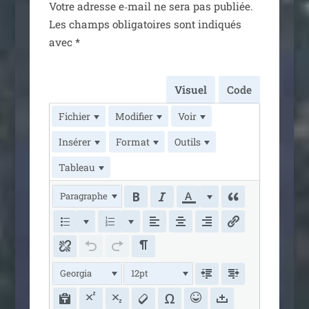
Votre adresse e‑mail ne sera pas publiée.
Les champs obli­ga­toires sont indi­qués
avec
*
Visuel
Code
Fichier
Modifier
Voir
Insérer
Format
Outils
Tableau
Paragraphe
Georgia
12pt