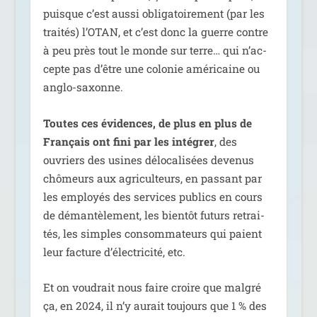
puisque c’est aus­si obli­ga­toi­re­ment (par les
trai­tés) l’OTAN, et c’est donc la guerre contre
à peu près tout le monde sur terre… qui n’ac­
cepte pas d’être une colo­nie amé­ri­caine ou
anglo-saxonne.
Toutes ces évi­dences, de plus en plus de
Français ont fini par les inté­grer
, des
ouvriers des usines délo­ca­li­sées deve­nus
chô­meurs aux agri­cul­teurs, en pas­sant par
les employés des ser­vices publics en cours
de déman­tè­le­ment, les bien­tôt futurs retrai­
tés, les simples consom­ma­teurs qui paient
leur fac­ture d’élec­tri­ci­té, etc.
Et on vou­drait nous faire croire que mal­gré
ça, en 2024, il n’y aurait tou­jours que 1 % des