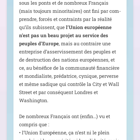
sous les ponts et de nom­breux Français
(mais tou­jours mino­ri­taires) ont fini par com­
prendre, for­cés et contraints par la réa­li­té
qu’ils subissent, que
l’Union euro­péenne
n’est pas un beau pro­jet au ser­vice des
peuples d’Europe
, mais au contraire une
entre­prise d’as­ser­vis­se­ment des peuples et
de des­truc­tion des nations euro­péennes, et
ce, au béné­fice de la com­mu­nau­té finan­cière
et mon­dia­liste, pré­da­trice, cynique, per­verse
et même sadique qui contrôle la City et Wall
Street et par consé­quent Londres et
Washington.
De nom­breux Français ont (enfin…) vu et
com­pris que :
• l’Union Européenne, ça n’est ni le plein