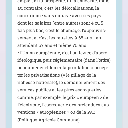
emploi, ni la pros­pé­ri­té, ni la soli­da­ri­té, mais
au contraire, c’est les délo­ca­li­sa­tions, la
concur­rence sans entrave avec des pays
dont les salaires (entre autres) sont 4 ou 5
fois plus bas, c’est le chô­mage, l’ap­pau­vris­
se­ment et c’est les retraites à 65 ans… en
atten­dant 67 ans et même 70 ans.
• l’Union euro­péenne, c’est un levier, d’a­bord
idéo­lo­gique, puis régle­men­taire (dans l’ordre)
pour ame­ner et for­cer la popu­la­tion à accep­
ter les pri­va­ti­sa­tions (= le pillage de la
richesse natio­nale), le déman­tè­le­ment des
ser­vices publics et les pires escro­que­ries
comme, par exemple, le prix « euro­péen » de
l’élec­tri­ci­té, l’es­cro­que­rie des pré­ten­dues sub­
ven­tions « euro­péennes » ou de la
PAC
(Politique Agricole Commune).