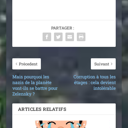
PARTAGER :
Précedent
Suivant
Mais pourquoi les
Corruption à tous les
nazis de la planète
étages : cela devient
vont-ils se battre pour
intolérable
Zelensky ?
ARTICLES RELATIFS