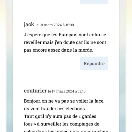
jack
le 18 mars 2024 à 18:08
J’espère que les Français vont enfin se
réveiller mais j’en doute car ils ne sont
pas encore assez dans la merde.
Répondre
cou­tu­rier
le 17 mars 2024 à 11:45
Bonjour, on ne va pas se voi­ler la face,
ils vont frau­der ces élec­tions.
Tant qu’il n’y aura pas de « gardes
fous » à sur­veiller les comp­tages de
votes dans les pré­fec­tures, au minis­tère