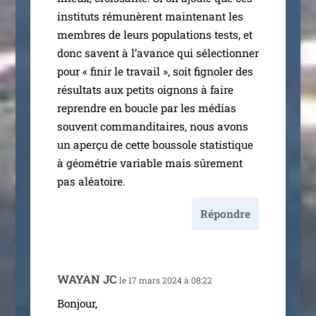
ins­ti­tuts rému­nèrent main­te­nant les
membres de leurs popu­la­tions tests, et
donc savent à l’a­vance qui sélec­tion­ner
pour « finir le tra­vail », soit figno­ler des
résul­tats aux petits oignons à faire
reprendre en boucle par les médias
sou­vent com­man­di­taires, nous avons
un aper­çu de cette bous­sole sta­tis­tique
à géo­mé­trie variable mais sûre­ment
pas aléatoire.
Répondre
WAYAN
JC
le 17 mars 2024 à 08:22
Bonjour,