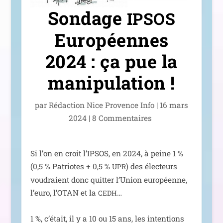
Sondage
IPSOS
Européennes
2024 : ça pue la
manipulation !
par
Rédaction Nice Provence Info
|
16 mars
2024
|
8 Commentaires
Si l’on en croit l’IPSOS, en 2024, à peine 1 %
(0,5 % Patriotes + 0,5 %
) des élec­teurs
UPR
vou­draient donc quit­ter l’Union euro­péenne,
l’eu­ro, l’OTAN et la
…
CEDH
1 %, c’é­tait, il y a 10 ou 15 ans, les inten­tions