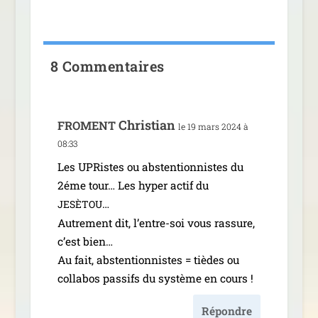
8 Commentaires
Christian
FROMENT
le 19 mars 2024 à
08:33
Les UPRistes ou abs­ten­tion­nistes du
2éme tour… Les hyper actif du
…
JESÈTOU
Autrement dit, l’entre-soi vous ras­sure,
c’est bien…
Au fait, abs­ten­tion­nistes = tièdes ou
col­la­bos pas­sifs du sys­tème en cours !
Répondre