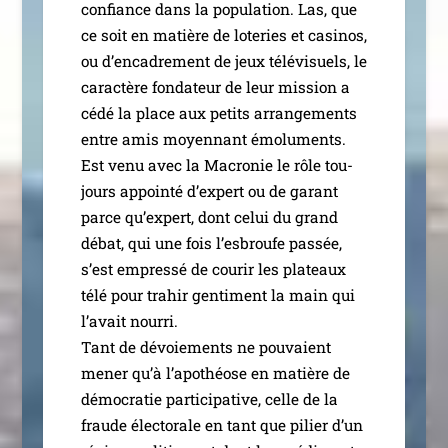
confiance dans la popu­la­tion. Las, que
ce soit en matière de lote­ries et casi­nos,
ou d’en­ca­dre­ment de jeux télé­vi­suels, le
carac­tère fon­da­teur de leur mis­sion a
cédé la place aux petits arran­ge­ments
entre amis moyen­nant émo­lu­ments.
Est venu avec la Macronie le rôle tou­
jours appoin­té d’ex­pert ou de garant
parce qu’ex­pert, dont celui du grand
débat, qui une fois l’es­broufe pas­sée,
s’est empres­sé de cou­rir les pla­teaux
télé pour tra­hir gen­ti­ment la main qui
l’a­vait nour­ri.
Tant de dévoie­ments ne pou­vaient
mener qu’à l’a­po­théose en matière de
démo­cra­tie par­ti­ci­pa­tive, celle de la
fraude élec­to­rale en tant que pilier d’un