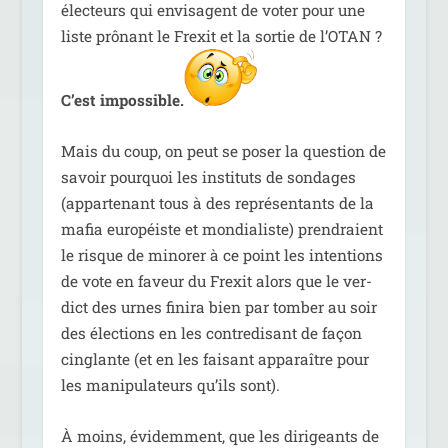
élec­teurs qui envi­sagent de voter pour une
liste prô­nant le Frexit et la sor­tie de l’OTAN ?
C’est impos­sible.
Mais du coup, on peut se poser la ques­tion de
savoir pour­quoi les ins­ti­tuts de son­dages
(appar­te­nant tous à des repré­sen­tants de la
mafia euro­péiste et mon­dia­liste) pren­draient
le risque de mino­rer à ce point les inten­tions
de vote en faveur du Frexit alors que le ver­
dict des urnes fini­ra bien par tom­ber au soir
des élec­tions en les contre­di­sant de façon
cin­glante (et en les fai­sant appa­raître pour
les mani­pu­la­teurs qu’ils sont).
À moins, évi­dem­ment, que les diri­geants de