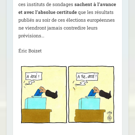
ces ins­ti­tuts de son­dages
sachent à l’a­vance
et avec l’ab­so­lue cer­ti­tude
que les résul­tats
publiés au soir de ces élec­tions euro­péennes
ne vien­dront jamais contre­dire leurs
prévisions…
Éric Boizet