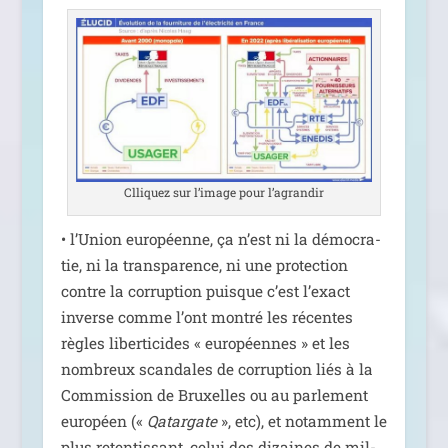
Clliquez sur l’i­mage pour l’agrandir
• l’Union euro­péenne, ça n’est ni la démo­cra­
tie, ni la trans­pa­rence, ni une pro­tec­tion
contre la cor­rup­tion puisque c’est l’exact
inverse comme l’ont mon­tré les récentes
règles liber­ti­cides « euro­péennes » et les
nom­breux scan­dales de cor­rup­tion liés à la
Commission de Bruxelles ou au par­le­ment
euro­péen («
Qatargate
», etc), et notam­ment le
plus reten­tis­sant, celui des dizaines de mil­