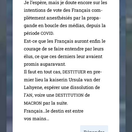
Je l’es­père, mais je doute encore sur les
inten­tions de vote des Français com­
plè­te­ment anes­thé­siés par la pro­pa­
gande en boucle des médias, depuis la
période
.
COVID
Est-ce que les Français auront enfin le
cou­rage de se faire entendre par leurs
élus, ce que ces der­niers leur avaient
pro­mis aupa­ra­vant.
Il faut en tout cas,
en pre­
DESTITUER
mier lieu la kai­se­rin Ursula van der
Lahyene, espé­rer une dis­so­lu­tion de
l’
, voire une
de
AN
DESTITUTION
par la suite.
MACRON
Français…le des­tin est entre
vos mains…
Répondre