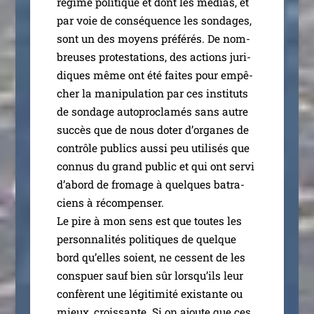
régime poli­tique et dont les médias, et
par voie de consé­quence les son­dages,
sont un des moyens pré­fé­rés. De nom­
breuses pro­tes­ta­tions, des actions juri­
diques même ont été faites pour empê­
cher la mani­pu­la­tion par ces ins­ti­tuts
de son­dage auto­pro­cla­més sans autre
suc­cès que de nous doter d’or­ganes de
contrôle publics aus­si peu uti­li­sés que
connus du grand public et qui ont ser­vi
d’a­bord de fro­mage à quelques batra­
ciens à récom­pen­ser.
Le pire à mon sens est que toutes les
per­son­na­li­tés poli­tiques de quelque
bord qu’elles soient, ne cessent de les
conspuer sauf bien sûr lors­qu’ils leur
confèrent une légi­ti­mi­té exis­tante ou
mieux, crois­sante. Si on ajoute que ces