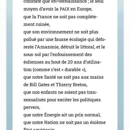
constate que
=ReNaissance ; le seul
RN
moyen d’a­voir la
en Europe,
PAIX
que la France ne soit pas com­plè­te­
ment rui­née,
que son envi­ron­ne­ment ne soit plus
pol­lué par une fausse éco­lo­gie qui défo­
reste l’Amazonie, détruit le lit­to­ral, et le
sous-sol par l’enfouissement des
éoliennes au bout de 20 ans d’u­ti­li­sa­
tion (comme c’est « durable »),
que notre Santé ne soit pas aux mains
de Bill Gates et Thierry Breton,
que nos enfants ne soient pas tran­
sexua­li­sés pour exci­ter les poli­tiques
per­vers,
que notre Énergie ait un prix nor­mal,
que notre Nation ne soit pas un énième
État amé­ri­cain.…