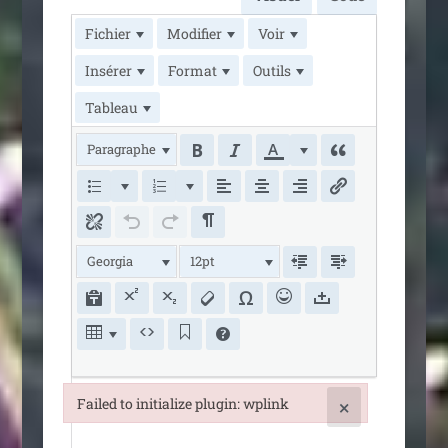
Fichier
Modifier
Voir
Insérer
Format
Outils
Tableau
Paragraphe
Georgia
12pt
Failed to initialize plugin: wplink
×
Failed to initialize plugin: wplink