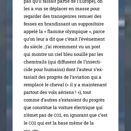
pas qu’il fai­sait par­tie de l’Europe), on
les a vus se dépla­cer en masse pour
regar­der des trans­genres remuer des
fesses en bran­dis­sant un sup­po­si­toire
appe­lé la « flamme olym­pique », parce
qu’on leur a dit que c’é­tait l’é­vé­ne­ment
du siècle ; j’ai récem­ment vu un post
qui montre un ciel bleu souillé par les
chem­trails (qui dif­fusent de l’in­sec­ti­
cide pour humains) dont l’au­teur s’ex­
ta­siait des pro­grès de l’a­via­tion qui a
rem­pla­cé le che­val (« il y a main­te­nant
par­tout des vols aériens ! »), tout
comme d’autres s’ex­ta­sient du pro­grès
que consti­tue la voi­ture élec­trique qui
n’é­met pas de
, en igno­rant que c’est
CO2
le
qui est la base même de la
CO2
vie, etc.