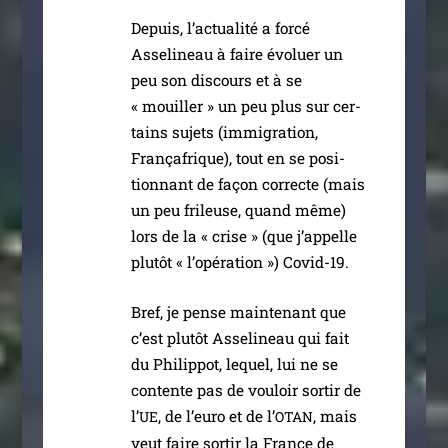
Depuis, l’ac­tua­li­té a for­cé
Asselineau à faire évo­luer un
peu son dis­cours et à se
« mouiller » un peu plus sur cer­
tains sujets (immi­gra­tion,
Françafrique), tout en se posi­
tion­nant de façon cor­recte (mais
un peu fri­leuse, quand même)
lors de la « crise » (que j’ap­pelle
plu­tôt « l’o­pé­ra­tion ») Covid-19.
Bref, je pense main­te­nant que
c’est plu­tôt Asselineau qui fait
du Philippot, lequel, lui ne se
contente pas de vou­loir sor­tir de
l’
, de l’eu­ro et de l’
, mais
UE
OTAN
veut faire sor­tir la France de