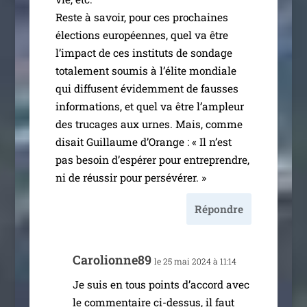
Reste à savoir, pour ces pro­chaines
élec­tions euro­péennes, quel va être
l’im­pact de ces ins­ti­tuts de son­dage
tota­le­ment sou­mis à l’é­lite mon­diale
qui dif­fusent évi­dem­ment de fausses
infor­ma­tions, et quel va être l’am­pleur
des tru­cages aux urnes. Mais, comme
disait Guillaume d’Orange : « Il n’est
pas besoin d’es­pé­rer pour entre­prendre,
ni de réus­sir pour persévérer. »
Répondre
Carolionne89
le 25 mai 2024 à 11:14
Je suis en tous points d’ac­cord avec
le com­men­taire ci-des­­sus, il faut