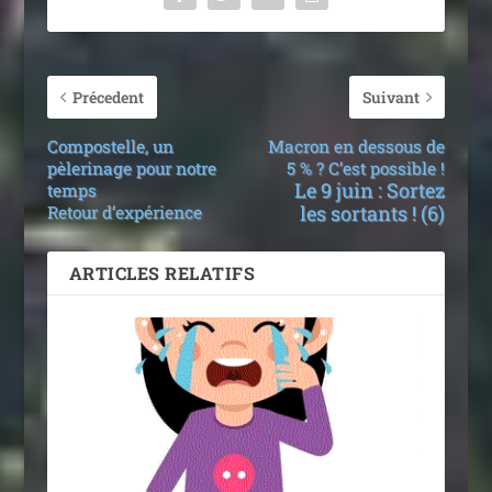
Précedent
Suivant
Compostelle, un
Macron en dessous de
pèlerinage pour notre
5 % ? C’est possible !
Le 9 juin : Sortez
temps
les sortants ! (6)
Retour d’expérience
ARTICLES RELATIFS