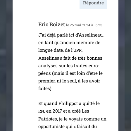
Répondre
Eric Boizet
le 25 mai 2024 à 16:23
J’ai déjà par­lé ici d’Asselineau,
en tant qu’an­cien membre de
longue date, de l’
.
UPR
Asselineau fait de très bonnes
ana­lyses sur les trai­tés euro­
péens (mais il est loin d’être le
pre­mier, ni le seul, à les avoir
faites).
Et quand Philippot a quit­té le
, en 2017 et a créé Les
RN
Patriotes, je le voyais comme un
oppor­tu­niste qui « fai­sait du