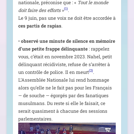
natio­nale, pré­co­nise que : «
Tout le monde
(1)
doit faire des efforts
»
.
Le 9 juin, pas une voix ne doit être accor­dée à
ces par­tis de rapias
.
•
obser­vé une minute de silence en mémoire
d’une petite frappe délin­quante
: rap­pe­lez
vous, c’é­tait en novembre 2023. Nahel, petit
délin­quant réci­di­viste, refuse de s’ar­rê­ter à
(2)
un contrôle de police. Il en meurt
.
L’Assemblée Nationale lui rend hom­mage
alors qu’elle ne le fait pas pour les Français
— de souche — égor­gés par des fana­tiques
musul­mans. Du reste si elle le fai­sait, ce
serait qua­si­ment à cha­cune des ses­sions
parlementaires.