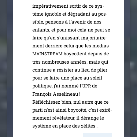
impé­ra­ti­ve­ment sor­tir de ce sys­
tème ignoble et dégra­dant au pos­
sible, pen­sons à l’a­ve­nir de nos
enfants, et pour moi cela ne peut se
faire qu’en s’u­nis­sant majo­ri­tai­re­
ment der­rière celui que les medias
boy­cottent depuis de
MAINSTREAM
très nom­breuses années, mais qui
conti­nue a résis­ter au lieu de plier
pour se faire une place au soleil
poli­tique, j’ai nom­mé l’
de
UPR
François Asselineau !!
Réfléchissez bien, nul autre que ce
par­ti n’est ain­si boy­cot­té, c’est extrê­
me­ment révé­la­teur, il dérange le
sys­tème en place des zélites…