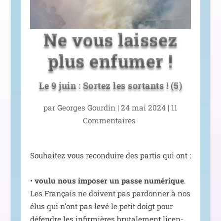
Ne vous laissez
plus enfumer !
Le 9 juin : Sortez les sortants ! (5)
par
Georges Gourdin
|
24 mai 2024
|
11
Commentaires
Souhaitez vous recon­duire des par­tis qui ont :
•
vou­lu nous impo­ser un passe numé­rique
.
Les Français ne doivent pas par­don­ner à nos
élus qui n’ont pas levé le petit doigt pour
défendre les infir­mières bru­ta­le­ment licen­