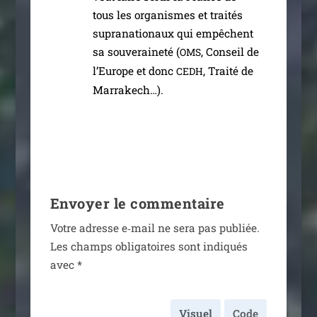
tous les orga­nismes et trai­tés
supra­na­tio­naux qui empêchent
sa sou­ve­rai­ne­té (
, Conseil de
OMS
l’Europe et donc
, Traité de
CEDH
Marrakech…).
Envoyer le commentaire
Votre adresse e‑mail ne sera pas publiée.
Les champs obli­ga­toires sont indi­qués
avec
*
Visuel
Code