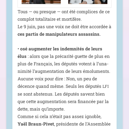
Tous — ou presque — ont été com­plices de ce
com­plot tota­li­taire et mor­ti­fère.
Le 9 juin, pas une voix ne doit être accor­dée à
ces par­tis de mani­pu­la­teurs assassins.
•
osé aug­men­ter les indem­ni­tés de leurs
élus
: alors que la pré­ca­ri­té guette de plus en
plus de Français, les dépu­tés votent à l’u­na­
ni­mi­té l’aug­men­ta­tion de leurs émo­lu­ments.
Aucune voix pour dire : Non, un peu de
décence quand même. Seuls les dépu­tés
LFI
se sont abs­te­nus. Les dépu­tés savent bien
que cette aug­men­ta­tion sera finan­cée par la
dette, mais qu’im­porte.
Comme si cela n’é­tait pas assez ignoble,
Yaël Braun-Pivet
, pré­si­dente de l’Assemblée