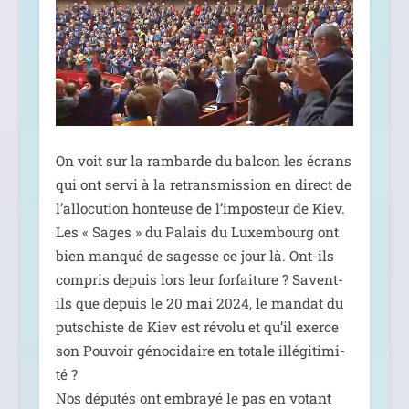
On voit sur la ram­barde du bal­con les écrans
qui ont ser­vi à la retrans­mis­sion en direct de
l’al­lo­cu­tion hon­teuse de l’im­pos­teur de Kiev.
Les « Sages » du Palais du Luxembourg ont
bien man­qué de sagesse ce jour là. Ont-ils
com­pris depuis lors leur for­fai­ture ? Savent-
ils que depuis le 20 mai 2024, le man­dat du
put­schiste de Kiev est révo­lu et qu’il exerce
son Pouvoir géno­ci­daire en totale illé­gi­ti­mi­
té ?
Nos dépu­tés ont embrayé le pas en votant