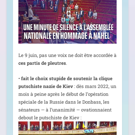
Le 9 juin, pas une voix ne doit être accor­dée à
ces par­tis de pleutres
.
•
fait le choix stu­pide de sou­te­nir la clique
put­schiste nazie de Kiev
: dès mars 2022, un
mois à peine après le début de l’o­pé­ra­tion
spé­ciale de la Russie dans le Donbass, les
séna­teurs — à l’u­na­ni­mi­té — ova­tion­naient
debout le put­schiste de Kiev :