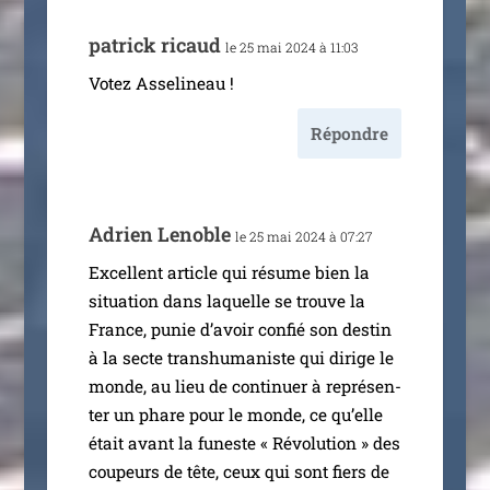
patrick ricaud
le 25 mai 2024 à 11:03
Votez Asselineau !
Répondre
Adrien Lenoble
le 25 mai 2024 à 07:27
Excellent article qui résume bien la
situa­tion dans laquelle se trouve la
France, punie d’a­voir confié son des­tin
à la secte trans­hu­ma­niste qui dirige le
monde, au lieu de conti­nuer à repré­sen­
ter un phare pour le monde, ce qu’elle
était avant la funeste « Révolution » des
cou­peurs de tête, ceux qui sont fiers de