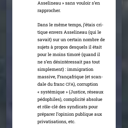
Asselineau » sans vou­loir s’en
rapprocher.
Dans le même temps, j’é­tais cri­
tique envers Asselineau (qui le
savait) sur un cer­tain nombre de
sujets à pro­pos des­quels il était
pour le moins timo­ré (quand il
ne s’en dés­in­té­res­sait pas tout
sim­ple­ment) : immi­gra­tion
mas­sive, Françafrique (et scan­
dale du franc
), cor­rup­tion
CFA
« sys­té­mique » (Justice, réseaux
pédo­philes), com­pli­ci­té abso­lue
et rôle-clé des syn­di­cats pour
pré­pa­rer l’o­pi­nion publique aux
pri­va­ti­sa­tions, etc.