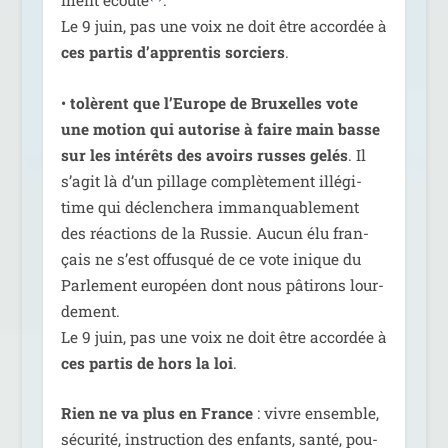
ment écou­té
.
Le 9 juin, pas une voix ne doit être accor­dée à
ces par­tis d’ap­pren­tis sor­ciers
.
•
tolèrent que l’Europe de Bruxelles vote
une motion qui auto­rise à faire main basse
sur les inté­rêts des avoirs russes gelés
. Il
s’a­git là d’un pillage com­plè­te­ment illé­gi­
time qui déclen­che­ra imman­qua­ble­ment
des réac­tions de la Russie. Aucun élu fran­
çais ne s’est offus­qué de ce vote inique du
Parlement euro­péen dont nous pâti­rons lour­
de­ment.
Le 9 juin, pas une voix ne doit être accor­dée à
ces par­tis de hors la loi
.
Rien ne va plus en France
: vivre ensemble,
sécu­ri­té, ins­truc­tion des enfants, san­té, pou­