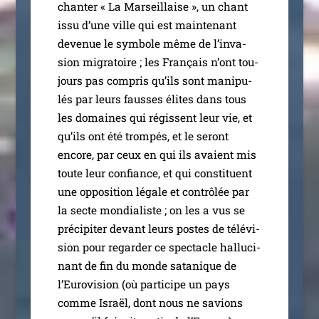
chan­ter « La Marseillaise », un chant
issu d’une ville qui est main­te­nant
deve­nue le sym­bole même de l’in­va­
sion migra­toire ; les Français n’ont tou­
jours pas com­pris qu’ils sont mani­pu­
lés par leurs fausses élites dans tous
les domaines qui régissent leur vie, et
qu’ils ont été trom­pés, et le seront
encore, par ceux en qui ils avaient mis
toute leur confiance, et qui consti­tuent
une oppo­si­tion légale et contrô­lée par
la secte mon­dia­liste ; on les a vus se
pré­ci­pi­ter devant leurs postes de télé­vi­
sion pour regar­der ce spec­tacle hal­lu­ci­
nant de fin du monde sata­nique de
l’Eurovision (où par­ti­cipe un pays
comme Israël, dont nous ne savions