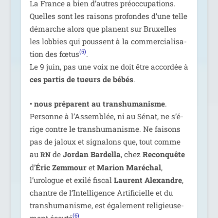
La France a bien d’autres pré­oc­cu­pa­tions.
Quelles sont les rai­sons pro­fondes d’une telle
démarche alors que planent sur Bruxelles
les lob­bies qui poussent à la com­mer­cia­li­sa­
(5)
tion des fœtus
.
Le 9 juin, pas une voix ne doit être accor­dée à
ces par­tis de tueurs de bébés
.
•
nous pré­parent au trans­hu­ma­nisme
.
Personne à l’Assemblée, ni au Sénat, ne s’é­
rige contre le trans­hu­ma­nisme. Ne fai­sons
pas de jaloux et signa­lons que, tout comme
au
de
Jordan Bardella
, chez
Reconquête
RN
d’
Éric Zemmour
et
Marion Maréchal
,
l’urologue et exi­lé fis­cal
Laurent Alexandre
,
chantre de l’Intelligence Artificielle et du
trans­hu­ma­nisme, est éga­le­ment reli­gieu­se­
(6)