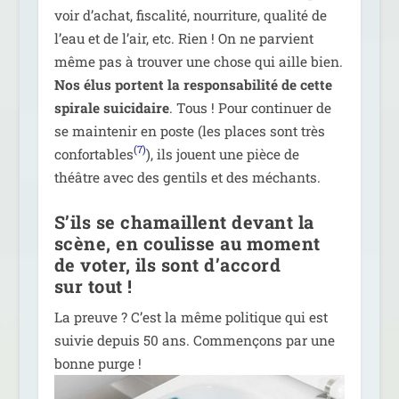
voir d’a­chat, fis­ca­li­té, nour­ri­ture, qua­li­té de
l’eau et de l’air, etc. Rien ! On ne par­vient
même pas à trou­ver une chose qui aille bien.
Nos élus portent la res­pon­sa­bi­li­té de cette
spi­rale sui­ci­daire
. Tous ! Pour conti­nuer de
se main­te­nir en poste (les places sont très
(7)
confor­tables
), ils jouent une pièce de
théâtre avec des gen­tils et des méchants.
S’ils se chamaillent devant la
scène, en coulisse au moment
de voter, ils sont d’accord
sur tout !
La preuve ? C’est la même poli­tique qui est
sui­vie depuis 50 ans. Commençons par une
bonne purge !