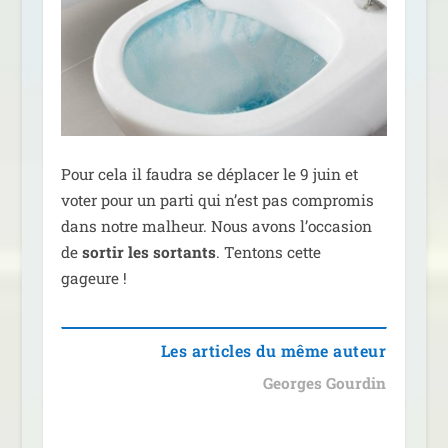
Pour cela il fau­dra se dépla­cer le 9 juin et
voter pour un par­ti qui n’est pas com­pro­mis
dans notre mal­heur. Nous avons l’oc­ca­sion
de
sor­tir les sor­tants
. Tentons cette
gageure !
Les articles du même auteur
Georges Gourdin