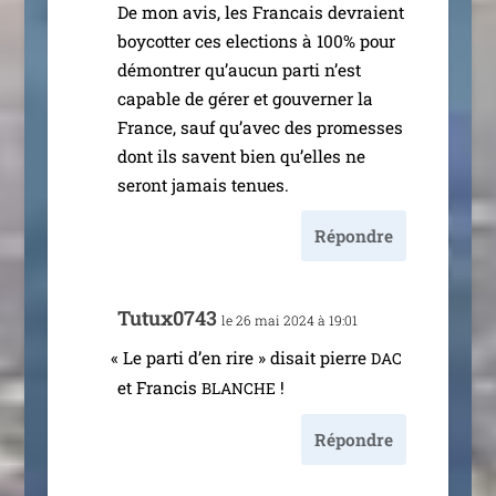
De mon avis, les Francais devraient
boy­cot­ter ces elec­tions à 100% pour
démon­trer qu’au­cun par­ti n’est
capable de gérer et gou­ver­ner la
France, sauf qu’a­vec des pro­messes
dont ils savent bien qu’elles ne
seront jamais tenues.
Répondre
Tutux0743
le 26 mai 2024 à 19:01
«
Le par­ti d’en rire » disait pierre
DAC
et Francis
!
BLANCHE
Répondre