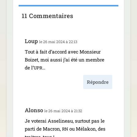
11 Commentaires
Loup
le 26 mai 2024 à 22:13
Tout à fait d’ac­cord avec Monsieur
Boizet, moi aus­si j’ai été un membre
de l’
…
UPR
Répondre
Alonso
le 26 mai 2024 à 21:32
Je vote­rai Asselineau, sur­tout pas le
par­ti de Macron,
ou Mélakon, des
RN
traitres, tous !