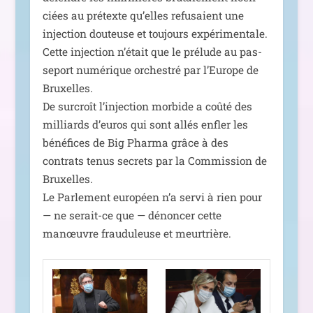
ciées au pré­texte qu’elles refu­saient une
injec­tion dou­teuse et tou­jours expé­ri­men­tale.
Cette injec­tion n’é­tait que le pré­lude au pas­
se­port numé­rique orches­tré par l’Europe de
Bruxelles.
De sur­croît l’in­jec­tion mor­bide a coû­té des
mil­liards d’eu­ros qui sont allés enfler les
béné­fices de Big Pharma grâce à des
contrats tenus secrets par la Commission de
Bruxelles.
Le Parlement euro­péen n’a ser­vi à rien pour
— ne serait-ce que — dénon­cer cette
manœuvre frau­du­leuse et meurtrière.