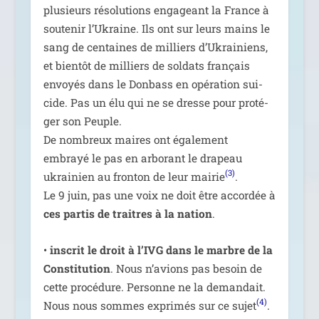
plu­sieurs réso­lu­tions enga­geant la France à
sou­te­nir l’Ukraine. Ils ont sur leurs mains le
sang de cen­taines de mil­liers d’Ukrainiens,
et bien­tôt de mil­liers de sol­dats fran­çais
envoyés dans le Donbass en opé­ra­tion sui­
cide. Pas un élu qui ne se dresse pour pro­té­
ger son Peuple.
De nom­breux maires ont éga­le­ment
embrayé le pas en arbo­rant le dra­peau
(3)
ukrai­nien au fron­ton de leur mai­rie
.
Le 9 juin, pas une voix ne doit être accor­dée à
ces par­tis de traitres à la nation
.
•
ins­crit le droit à l’IVG dans le marbre de la
Constitution
. Nous n’a­vions pas besoin de
cette pro­cé­dure. Personne ne la deman­dait.
(4)
Nous nous sommes expri­més sur ce sujet
.