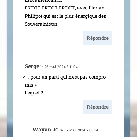
, avec Florian
FREXIT
FREXIT
FREXIT
Philipot qui est le plus éner­gique des
Souverainistes
Répondre
Serge
le 25 mai 2024 à 11:04
«
… pour un par­ti qui n’est pas com­pro­
mis »
Lequel ?
Répondre
Wayan
JC
le 26 mai 2024 à 05:44