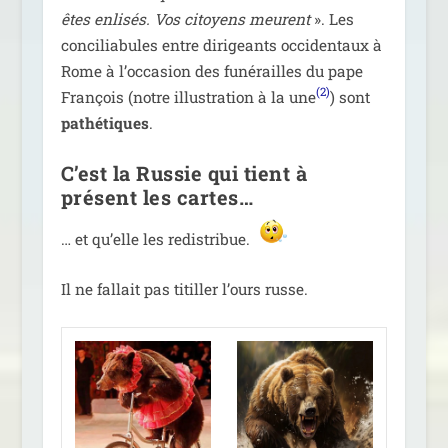
êtes enli­sés. Vos citoyens meurent
». Les
conci­lia­bules entre diri­geants occi­den­taux à
Rome à l’oc­ca­sion des funé­railles du pape
(2)
François (notre illus­tra­tion à la une
) sont
pathé­tiques
.
C’est la Russie qui tient à
présent les cartes…
… et qu’elle les redistribue.
Il ne fal­lait pas titiller l’ours russe.