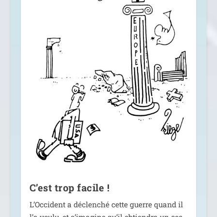
C’est trop facile !
L’Occident a déclen­ché cette guerre quand il
l’a vou­lu, et s’i­ma­gine qu’il obtien­dra un ces­