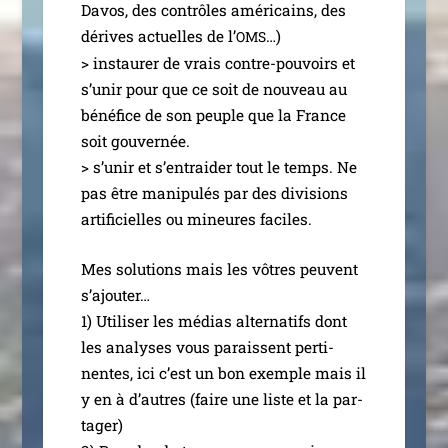
Davos, des contrôles amé­ri­cains, des
dérives actuelles de l’
…)
OMS
> ins­tau­rer de vrais contre-pou­­voirs et
s’u­nir pour que ce soit de nou­veau au
béné­fice de son peuple que la France
soit gou­ver­née.
> s’u­nir et s’en­trai­der tout le temps. Ne
pas être mani­pu­lés par des divi­sions
arti­fi­cielles ou mineures faciles.
Mes solu­tions mais les vôtres peuvent
s’ajouter…
1) Utiliser les médias alter­na­tifs dont
les ana­lyses vous paraissent per­ti­
nentes, ici c’est un bon exemple mais il
y en à d’autres (faire une liste et la par­
ta­ger)