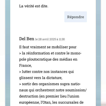
La véri­té est dite.
Répondre
Del Ben
le 28 avril 2025 à 11:30
Il faut vrai­ment se mobi­li­ser pour
> la réin­for­ma­tion et contre le mono­
pole plou­to­cra­tique des médias en
France,
> lut­ter contre nos ins­tances qui
glissent vers la dic­ta­ture,
> sor­tir des orga­nismes supra natio­
naux qui orchestrent notre soumission/​
destruction (en pre­mier lieu l’u­nion
euro­péenne, l’Otan, les suc­cur­sales de