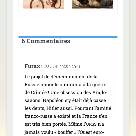
6 Commentaires
Furax
le 28 avril 2025 à 20:41
Le pro­jet de démem­bre­ment de la
Russie remonte a mini­ma à la guerre
de Crimée ! Une obses­sion des Anglo-
saxons. Napoléon s’y était déjà cas­sé
les dents, Hitler aus­si. Pourtant l’amitié
fran­­co-russe a exis­té et la France s’en
est très bien por­tée. Même l’
n’a
URSS
jamais vou­lu « bouf­fer » l’Ouest euro­