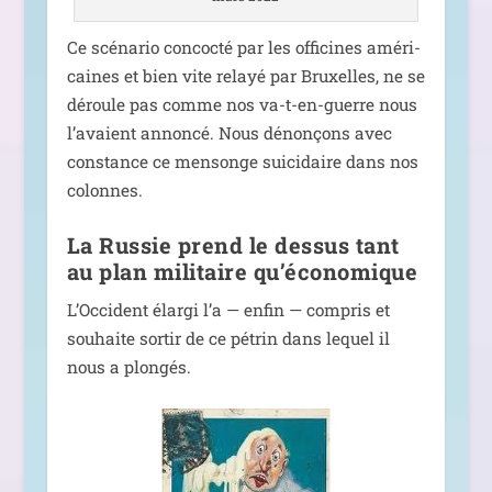
Ce scé­na­rio concoc­té par les offi­cines amé­ri­
caines et bien vite relayé par Bruxelles, ne se
déroule pas comme nos va-t-en-guerre nous
l’a­vaient annon­cé. Nous dénon­çons avec
constance ce men­songe sui­ci­daire dans nos
colonnes.
La Russie prend le dessus tant
au plan militaire qu’économique
L’Occident élar­gi l’a — enfin — com­pris et
sou­haite sor­tir de ce pétrin dans lequel il
nous a plongés.