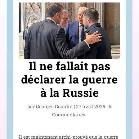
Il ne fallait pas
déclarer la guerre
à la Russie
par
Georges Gourdin
|
27 avril 2025
|
6
Commentaires
Il est main­te­nant archi-prou­vé que la guerre