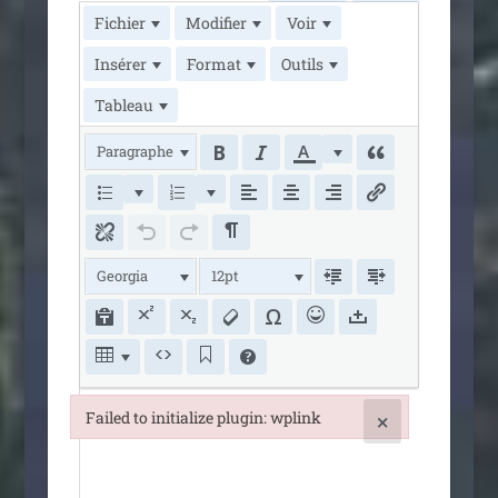
Fichier
Modifier
Voir
Insérer
Format
Outils
Tableau
Paragraphe
Georgia
12pt
Failed to initialize plugin: wplink
×
Failed to initialize plugin: wplink