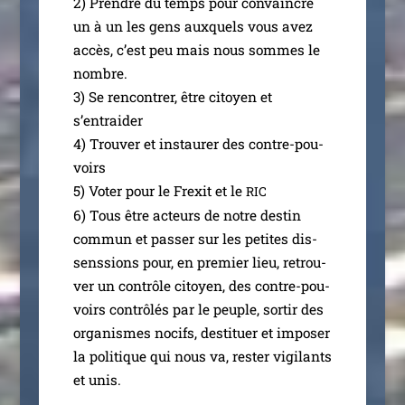
2) Prendre du temps pour convaincre
un à un les gens aux­quels vous avez
accès, c’est peu mais nous sommes le
nombre.
3) Se ren­con­trer, être citoyen et
s’entraider
4) Trouver et ins­tau­rer des contre-pou­
voirs
5) Voter pour le Frexit et le
RIC
6) Tous être acteurs de notre des­tin
com­mun et pas­ser sur les petites dis­
sens­sions pour, en pre­mier lieu, retrou­
ver un contrôle citoyen, des contre-pou­­
voirs contrô­lés par le peuple, sor­tir des
orga­nismes nocifs, des­ti­tuer et impo­ser
la poli­tique qui nous va, res­ter vigi­lants
et unis.