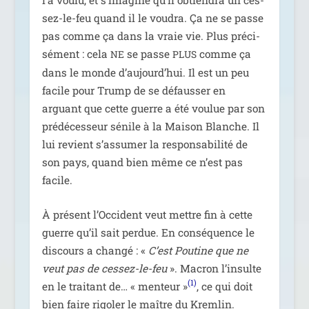
sez-le-feu quand il le vou­dra. Ça ne se passe
pas comme ça dans la vraie vie. Plus pré­ci­
sé­ment : cela
se passe
comme ça
NE
PLUS
dans le monde d’au­jourd’­hui. Il est un peu
facile pour Trump de se défaus­ser en
arguant que cette guerre a été vou­lue par son
pré­dé­ces­seur sénile à la Maison Blanche. Il
lui revient s’as­su­mer la res­pon­sa­bi­li­té de
son pays, quand bien même ce n’est pas
facile.
À pré­sent l’Occident veut mettre fin à cette
guerre qu’il sait per­due. En consé­quence le
dis­cours a chan­gé : «
C’est Poutine que ne
veut pas de ces­sez-le-feu
». Macron l’in­sulte
(1)
en le trai­tant de… « men­teur »
, ce qui doit
bien faire rigo­ler le maître du Kremlin.