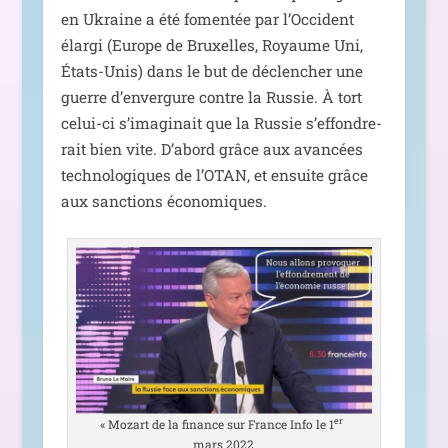
en Ukraine a été fomen­tée par l’Occident
élar­gi (Europe de Bruxelles, Royaume Uni,
États-Unis) dans le but de déclen­cher une
guerre d’en­ver­gure contre la Russie. À tort
celui-ci s’i­ma­gi­nait que la Russie s’ef­fon­dre­
rait bien vite. D’abord grâce aux avan­cées
tech­no­lo­giques de l’OTAN, et ensuite grâce
aux sanc­tions économiques.
er
«
Mozart de la finance sur France Info le 1
mars 2022