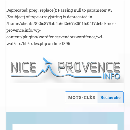
Deprecated
: preg_replace(): Passing null to parameter #3
($subject) of type array|string is deprecated in
/home/clients/826c875ab4a6d2e67e2511fc0417debd/nice-
provence.info/wp-
content/plugins/wordfence/vendor/wordfence/wf-
waf/src/lib/rules.php
on line
1896