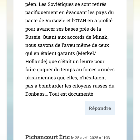
péen. Les Soviétiques se sont reti­rés
paci­fi­que­ment en éva­cuant les pays du
pacte de Varsovie et l’
en a pro­fi­té
OTAN
pour avan­cer ses bases près de la
Russie. Quant aux accords de Minsk,
nous savons de l’aveu même de ceux
qui en étaient garants (Merkel/​
Hollande) que c’était un leurre pour
faire gagner du temps au forces armées
ukrai­niennes qui, elles, n’hésitaient
pas à bom­bar­der les citoyens russes du
Donbass… Tout est documenté !
Répondre
Pichancourt Éric
le 28 avril 2025 à 11:33