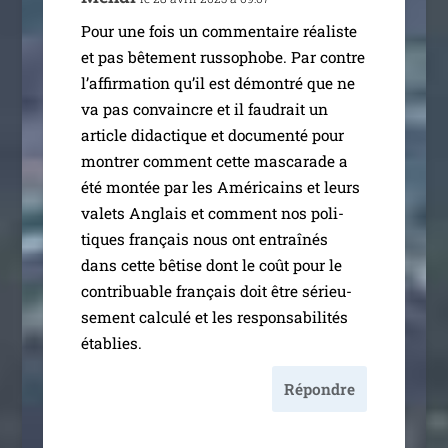
Pour une fois un com­men­taire réa­liste
et pas bête­ment rus­so­phobe. Par contre
l’affirmation qu’il est démon­tré que ne
va pas convaincre et il fau­drait un
article didac­tique et docu­men­té pour
mon­trer com­ment cette mas­ca­rade a
été mon­tée par les Américains et leurs
valets Anglais et com­ment nos poli­
tiques fran­çais nous ont entraî­nés
dans cette bêtise dont le coût pour le
contri­buable fran­çais doit être sérieu­
se­ment cal­cu­lé et les res­pon­sa­bi­li­tés
établies.
Répondre