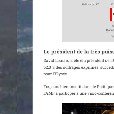
Le président de la très pui
David Lisnard a été élu pré­sident de l’
62,3 % des suf­frages expri­més, suc­cé­
pour l’Élysée.
Toujours bien ins­crit dans le Politiq
l’AMF à par­tic­per à une visio-conféren