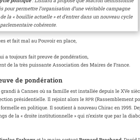
cle poli­tique
: Lisnard a pro­po­sé que Macron démis­sionne
s pour per­mettre l’organisation d’une véri­table cam­pagne
tir de la « bouillie actuelle » et d’entrer dans un nou­veau cycle
 par­le­men­taire cohérente.
es et fait mal au Pouvoir en place,
i a tou­jours fait preuve de pon­dé­ra­tion,
dent de la très puis­sante Association des Maires de France.
preuve de pondération
gran­di à Cannes où sa famille est ins­tal­lée depuis le XVe sièc
ection pré­si­den­tielle. Il rejoint alors le
(Rassemblement po
RPR
r­melle en poli­tique. Il sou­tient à nou­veau Chirac en 1995. D
ngs de la « droite ins­ti­tu­tion­nelle » qui n’existe que par la dia­bo­
icolas Sarkozy
et le maire sor­tant
Bernard Brochand
, David 