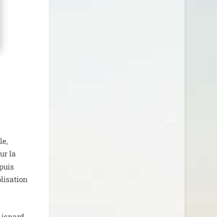
le,
ur la
epuis
li­sa­tion
Lisnard