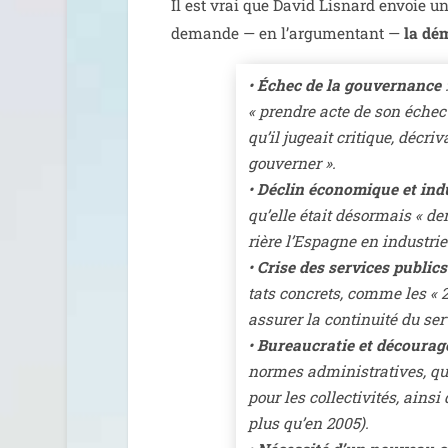
Il est vrai que David Lisnard envoie un
demande — en l’ar­gu­men­tant —
la dé
•
Échec de la gou­ver­nance
« prendre acte de son échec » 
qu’il jugeait cri­tique, déc
gou­ver­ner ».
•
Déclin éco­no­mique et indu
qu’elle était désor­mais « der
rière l’Espagne en indus­trie 
•
Crise des ser­vices publics
tats concrets, comme les « 2
assu­rer la conti­nui­té du ser
•
Bureaucratie et décou­ra­
normes admi­nis­tra­tives, qu
pour les col­lec­ti­vi­tés, ai
plus qu’en 2005).