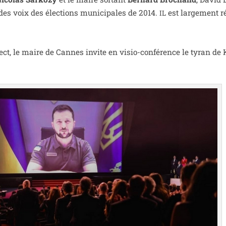
es voix des élec­tions muni­ci­pales de 2014.
est lar­ge­ment r
IL
ct, le maire de Cannes invite en visio-confé­rence le tyran de 