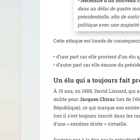
•
Nécessité d’un nou­veau cy
dans un délai de quatre moi
pré­si­den­tielle, afin de sor­
poli­tique avec une majo­ri­té
Cette attaque est lourde de consé­quenc
• d’une part car elle pro­vient d’un élu qu
• d’autre part car elle émane du pré­si
Un élu qui a toujours fait 
À 19 ans, en 1988, David Lisnard, qui a 
milite pour
Jacques Chirac
lors de l’él
République), ce qui marque son entrée fo
lors il s’est tou­jours ins­crit dans les ra
d’une « extrême droite » virtuelle.
Soutenu par à la fois par le pré­sident
N