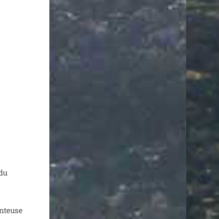
­du
n­teuse