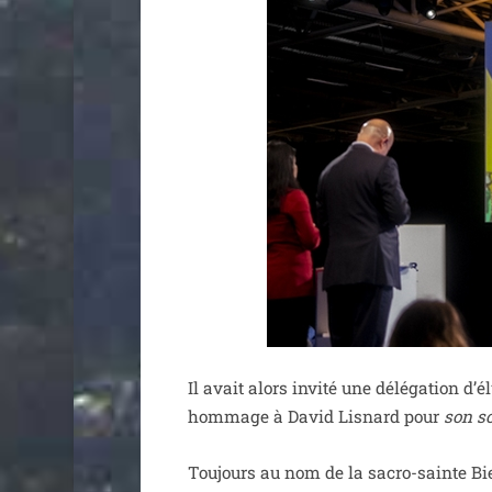
Il avait alors invi­té une délé­ga­tion d
hom­mage à David Lisnard pour
son so
Toujours au nom de la sacro-sainte Bi