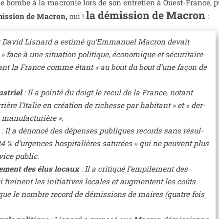
e bombe à la macro­nie lors de son entre­tien à Ouest-France, pu
la démis­sion de Macron
mis­sion de Macron,
oui !
:
: David Lisnard a esti­mé qu’Emmanuel Macron devait
face à une situa­tion poli­tique, éco­no­mique et sécu­ri­taire
ri­vant la France comme étant « au bout du bout d’une façon de
s­triel
: Il a poin­té du doigt le recul de la France, notant
­rière l’Italie en créa­tion de richesse par habi­tant » et « der­
manu­fac­tu­rière ».
: Il a dénon­cé des dépenses publiques records sans résul­
4 % d’urgences hos­pi­ta­lières satu­rées » qui ne peuvent plus
­vice public.
ge­ment des élus locaux
: Il a cri­ti­qué l’empilement des
i freinent les ini­tia­tives locales et aug­mentent les coûts
n­si que le nombre record de démis­sions de maires (quatre fois