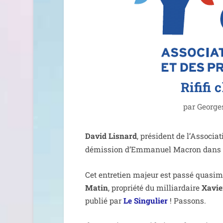
Rififi
par
George
David Lisnard
, pré­sident de l’Associ
démis­sion d’Emmanuel Macron dans un
Cet entre­tien majeur est pas­sé qua­si­
Matin
, pro­prié­té du mil­liar­daire
Xavie
publié par
Le Singulier
! Passons.