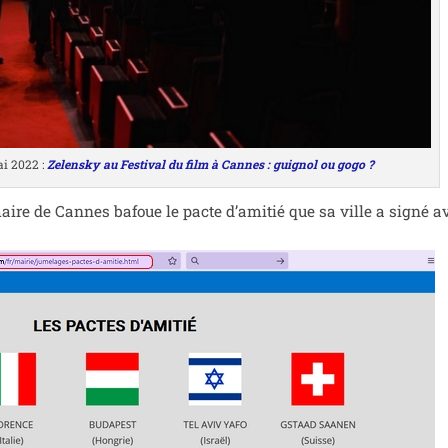
ai 2022 :
Zelensky au Festival du film à Cannes : gui­gnol ou gogo ?
ire de Cannes bafoue le pacte d’a­mi­tié que sa ville a signé a