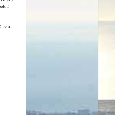
éélu à
Kiev au