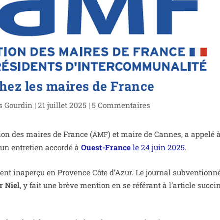
 chez les maires de France
s Gourdin
|
21 juillet 2025
|
5 Commentaires
ation des maires de France (
) et maire de Cannes, a appe­lé à
AMF
 entre­tien accor­dé à
Ouest-France
le 24 juin 2025
.
ment inaper­çu en Provence Côte d’Azur. Le jour­nal sub­ven­tion­
r Niel
, y fait une brève men­tion en se réfé­rant à l’ar­ticle suc­ci