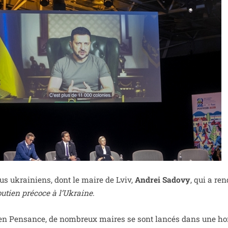
’élus ukrai­niens, dont le maire de Lviv,
Andrei Sadovy
, qui a ren
u­tien pré­coce à l’Ukraine
.
en Pensance, de nom­breux maires se sont lan­cés dans une ho