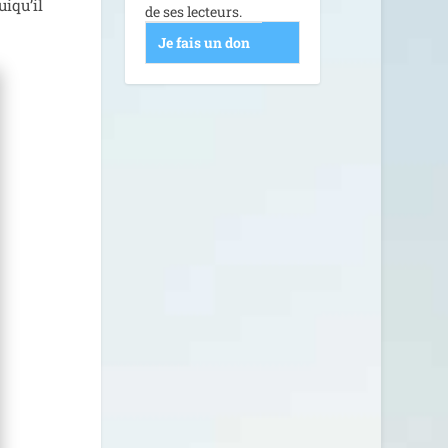
i­qu’il
de ses lecteurs.
Je fais un don