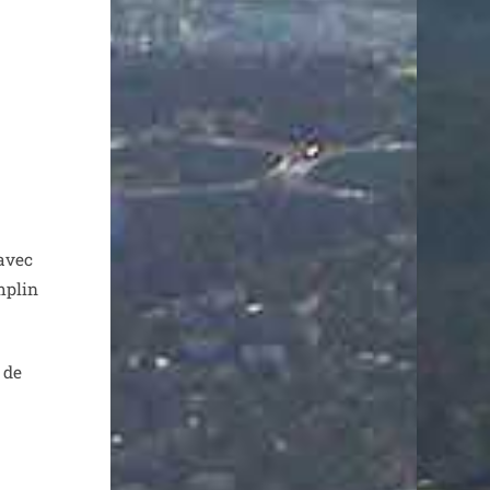
 avec
­plin
 de