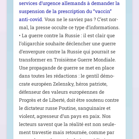
ser­vices d’urgence alle­mands à deman­der la
sus­pen­sion de la pres­crip­tion du “vac­cin”
anti-covid
. Vous ne le saviez pas ? C’est nor­
mal, la presse occulte ce type d’in­for­ma­tions.
• La guerre contre la Russie : il est clair que
l’o­li­gar­chie sou­haite déclen­cher une guerre
d’en­ver­gure contre la Russie qui pour­rait se
trans­for­mer en Troisième Guerre Mondiale.
Une pro­pa­gande de guerre se met en place
dans toutes les rédac­tions : le gen­til démo­
crate euro­péen Zelensky, héros patriote,
défen­seur des valeurs euro­péennes de
Progrès et de Liberté, doit être sou­te­nu contre
le dic­ta­teur russe Poutine, san­gui­naire et
violent, agres­seur d’un pays en paix. Nos
lec­teurs savent que la réa­li­té est non seule­
ment tra­ves­tie mais retour­née, comme par