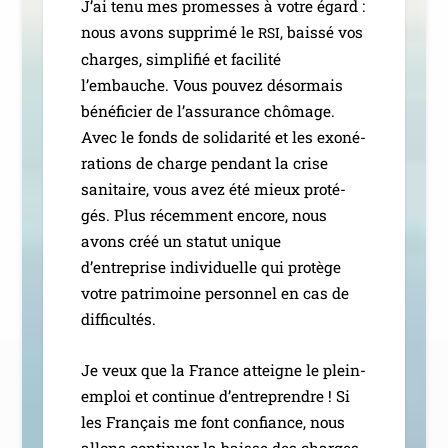
J’ai tenu mes pro­messes à votre égard :
nous avons sup­pri­mé le
, bais­sé vos
RSI
charges, sim­pli­fié et faci­li­té
l’embauche. Vous pou­vez désor­mais
béné­fi­cier de l’assurance chô­mage.
Avec le fonds de soli­da­ri­té et les exo­né­
ra­tions de charge pen­dant la crise
sani­taire, vous avez été mieux pro­té­
gés. Plus récem­ment encore, nous
avons créé un sta­tut unique
d’entreprise indi­vi­duelle qui pro­tège
votre patri­moine per­son­nel en cas de
difficultés.
Je veux que la France atteigne le plein-
emploi et conti­nue d’entreprendre ! Si
les Français me font confiance, nous
allons conti­nuer la baisse des charges