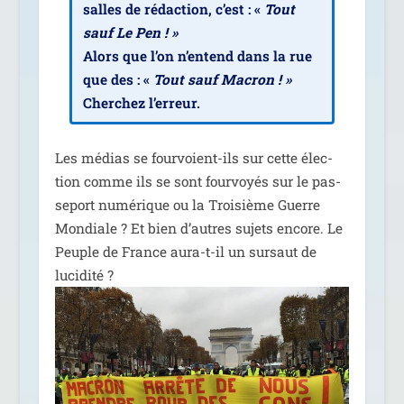
salles de rédac­tion, c’est : «
Tout
sauf Le Pen ! »
Alors que l’on n’en­tend dans la rue
que des : «
Tout sauf Macron ! »
Cherchez l’er­reur.
Les médias se four­voient-ils sur cette élec­
tion comme ils se sont four­voyés sur le pas­
se­port numé­rique ou la Troisième Guerre
Mondiale ? Et bien d’autres sujets encore. Le
Peuple de France aura-t-il un sur­saut de
lucidité ?