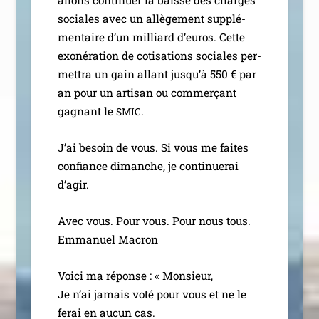
sociales avec un allè­ge­ment sup­plé­
men­taire d’un mil­liard d’euros. Cette
exo­né­ra­tion de coti­sa­tions sociales per­
met­tra un gain allant jusqu’à 550 € par
an pour un arti­san ou com­mer­çant
gagnant le
.
SMIC
J’ai besoin de vous. Si vous me faites
confiance dimanche, je conti­nue­rai
d’agir.
Avec vous. Pour vous. Pour nous tous.
Emmanuel Macron
Voici ma réponse : « Monsieur,
Je n’ai jamais voté pour vous et ne le
ferai en aucun cas.