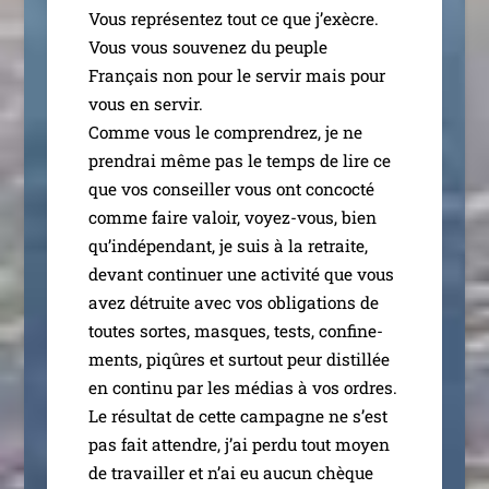
Vous repré­sen­tez tout ce que j’exècre.
Vous vous sou­ve­nez du peuple
Français non pour le ser­vir mais pour
vous en ser­vir.
Comme vous le com­pren­drez, je ne
pren­drai même pas le temps de lire ce
que vos conseiller vous ont concoc­té
comme faire valoir, voyez-vous, bien
qu’indépendant, je suis à la retraite,
devant conti­nuer une acti­vi­té que vous
avez détruite avec vos obli­ga­tions de
toutes sortes, masques, tests, confi­ne­
ments, piqûres et sur­tout peur dis­til­lée
en conti­nu par les médias à vos ordres.
Le résul­tat de cette cam­pagne ne s’est
pas fait attendre, j’ai per­du tout moyen
de tra­vailler et n’ai eu aucun chèque