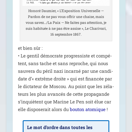
Honoré Daumier, « L’Exposition Universelle —
Pardon de ne pas vous offrir une chaise, mais
vous savez…/La Paix — Ne faites pas atten­tion, je
suis habi­tuée à ne pas être assise », Le Charivari,
16 sep­tembre 1867.
et bien sûr :
• Le gen­til démo­crate pro­gres­siste et com­pé­
tent, sans tache et sans reproche, qui nous
sau­ve­ra du péril nazi incar­né par une can­di­
date d’« extrême droite » qui est finan­cée par
le dic­ta­teur de Moscou. Au point que les zéla­
teurs les plus avan­cés de cette pro­pa­gande
s’in­quiètent que Marine Le Pen soit élue car
elle dis­po­se­rait alors du
bou­ton ato­mique
!
Le mot d’ordre dans toutes les