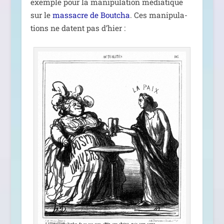
exemple pour la mani­pu­la­tion média­tique
sur le
mas­sacre de Boutcha
. Ces mani­pu­la­
tions ne datent pas d’hier :