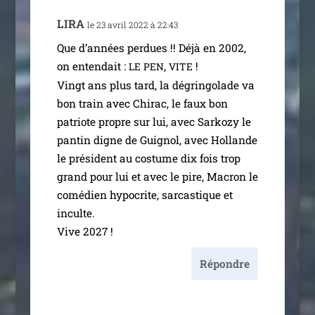
LIRA
le 23 avril 2022 à 22:43
Que d’an­nées per­dues !! Déjà en 2002,
on enten­dait :
,
!
LE
PEN
VITE
Vingt ans plus tard, la dégrin­go­lade va
bon train avec Chirac, le faux bon
patriote propre sur lui, avec Sarkozy le
pan­tin digne de Guignol, avec Hollande
le pré­sident au cos­tume dix fois trop
grand pour lui et avec le pire, Macron le
comé­dien hypo­crite, sar­cas­tique et
inculte.
Vive 2027 !
Répondre