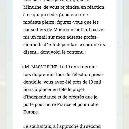
Minurne, de vous rejoindre, en réac­tion
à ce qui pré­cède, j’ajouterai une
modeste pierre : figu­­rez-vous que les
conseillers de Macron m’ont fait par­ve­
nir un mail sur mon adresse pro­fes­
sion­nelle d” « Indépendant » comme ils
disent… dont voi­ci le contenu :
«
M.
, Le 10 avril der­nier,
MASSOULINE
lors du pre­mier tour de l’élection pré­si­
den­tielle, vous avez été près de 10 mil­
lions à pla­cer en tête le pro­jet
d’indépendance et de pro­grès que je
porte pour notre France et pour notre
Europe.
Je sou­hai­tais, à l’approche du second