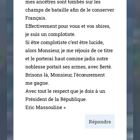
mes ancêtres sont tom­bés sur les
champs de bataille afin de le conser­ver
Français.
Effectivement pour vous et vos sbires,
je suis un com­plo­tiste.
Si être com­plo­tiste c’est être lucide,
alors Monsieur, je me réjouis de ce titre
et le por­te­rai haut comme jadis notre
noblesse por­tait ses armes, avec fier­té.
Brisons là, Monsieur, l’écœurement
me gagne.
Avec tout le res­pect que je dois à un
Président de la République.
Eric Massouline »
Répondre