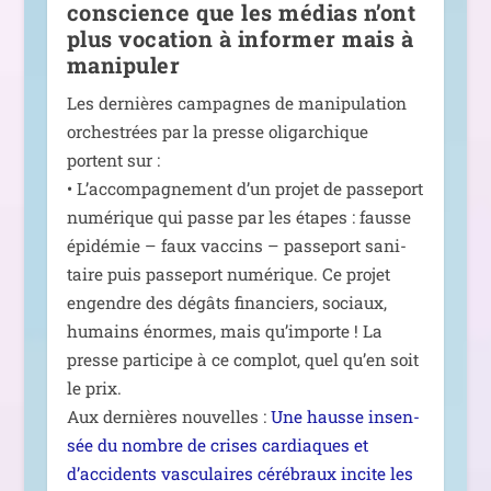
conscience que les médias n’ont
plus vocation à informer mais à
manipuler
Les der­nières cam­pagnes de mani­pu­la­tion
orches­trées par la presse oli­gar­chique
portent sur :
• L’accompagnement d’un pro­jet de pas­se­port
numé­rique qui passe par les étapes : fausse
épi­dé­mie – faux vac­cins – pas­se­port sani­
taire puis pas­se­port numé­rique. Ce pro­jet
engendre des dégâts finan­ciers, sociaux,
humains énormes, mais qu’im­porte ! La
presse par­ti­cipe à ce com­plot, quel qu’en soit
le prix.
Aux der­nières nou­velles :
Une hausse insen­
sée du nombre de crises car­diaques et
d’accidents vas­cu­laires céré­braux incite les