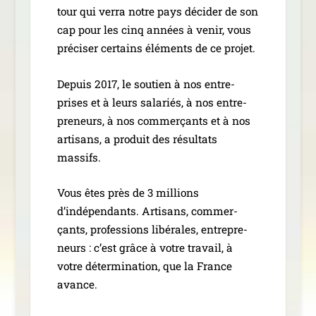
tour qui ver­ra notre pays déci­der de son
cap pour les cinq années à venir, vous
pré­ci­ser cer­tains élé­ments de ce projet.
Depuis 2017, le sou­tien à nos entre­
prises et à leurs sala­riés, à nos entre­
pre­neurs, à nos com­mer­çants et à nos
arti­sans, a pro­duit des résul­tats
massifs.
Vous êtes près de 3 mil­lions
d’indépendants. Artisans, com­mer­
çants, pro­fes­sions libé­rales, entre­pre­
neurs : c’est grâce à votre tra­vail, à
votre déter­mi­na­tion, que la France
avance.