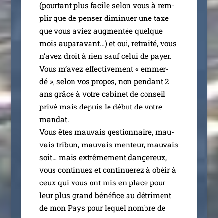
(pour­tant plus facile selon vous à rem­
plir que de pen­ser dimi­nuer une taxe
que vous aviez aug­men­tée quelque
mois aupa­ra­vant…) et oui, retrai­té, vous
n’avez droit à rien sauf celui de payer.
Vous m’avez effec­ti­ve­ment « emmer­
dé », selon vos pro­pos, non pen­dant 2
ans grâce à votre cabi­net de conseil
pri­vé mais depuis le début de votre
man­dat.
Vous êtes mau­vais ges­tion­naire, mau­
vais tri­bun, mau­vais men­teur, mau­vais
soit… mais extrê­me­ment dan­ge­reux,
vous conti­nuez et conti­nue­rez à obéir à
ceux qui vous ont mis en place pour
leur plus grand béné­fice au détri­ment
de mon Pays pour lequel nombre de