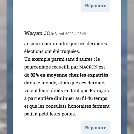
Répondre
Wayan
JC
le 3 mai 2022 à 05:49
Je peux com­prendre que ces der­nières
élec­tions ont été tru­quées.
Un exemple par­mi tant d’autres : le
pour­cen­tage recueilli par
est
MACRON
de
82% en moyenne chez les expa­triés
dans le monde, alors que ces der­niers
voient leurs droits en tant que Français
à part entière dimi­nuer au fil du temps
et que les consu­lats hono­raires ferment
petit à petit leurs portes.
Répondre