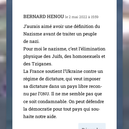
BERNARD
HENOU
le 2 mai 2022 à 15:59
J’aurais aimé avoir une défi­ni­tion du
Nazisme avant de trai­ter un peuple
de nazi.
Pour moi le nazisme, c’est l’é­li­mi­na­tion
phy­sique des Juifs, des homo­sexuels et
des Tziganes.
La France sou­tient l’Ukraine contre un
régime de dic­ta­ture, qui veut impo­ser
sa dic­ta­ture dans un pays libre recon­
nu par l’
. Il ne me semble pas que
ONU
ce soit condam­nable. On peut défendre
la démo­cra­tie pour tout pays qui sou­
haite notre aide.