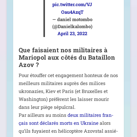
pic.twitter.com/VJ
Oau4AzqT
— daniel motom­bo
(@Danielkalombo)
April 23, 2022
Que faisaient nos militaires à
Mariopol aux côtés du Bataillon
Azov ?
Pour étouf­fer cet enga­ge­ment hon­teux de nos
meilleurs mili­taires auprès des milices
ukro­na­zies, Kiev et Paris (et Bruxelles et
Washington) pré­fèrent les lais­ser mou­rir
dans leur piège sépul­cral.
Par ailleurs au moins
deux mili­taires fran­
çais sont décla­rés morts en Ukraine
alors
qu’ils fuyaient en héli­co­ptère Azovstal assié­