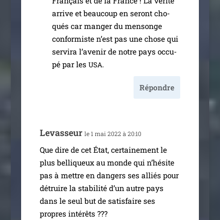
Français et de la France ! La véri­té
arrive et beau­coup en seront cho­
qués car man­ger du men­songe
confor­miste n’est pas une chose qui
ser­vi­ra l’a­ve­nir de notre pays occu­
pé par les
.
USA
Répondre
Levasseur
le 1 mai 2022 à 20:10
Que dire de cet État, cer­tai­ne­ment le
plus bel­li­queux au monde qui n’hé­site
pas à mettre en dan­gers ses alliés pour
détruire la sta­bi­li­té d’un autre pays
dans le seul but de satis­faire ses
propres inté­rêts ???