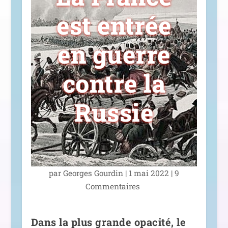
est entrée
en guerre
contre la
Russie
par
Georges Gourdin
|
1 mai 2022
|
9
Commentaires
Dans la plus grande opacité, le