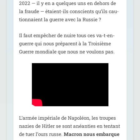
2022 — il y en a quelques uns en dehors de
la fraude — étaient-ils conscients qu’ils cau­
tion­naient la guerre avec la Russie ?
Il faut empê­cher de nuire tous ces va-t-en-
guerre qui nous pré­parent à la Troisième
Guerre mon­diale que nous ne vou­lons pas.
L’armée impé­riale de Napoléon, les troupes
nazies de Hitler se sont anéan­ties en ten­tant
de tuer l’ours russe.
Macron nous embarque