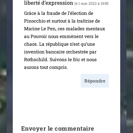
liber­té d’expression
le 1 mai 2022 à 19:55
Grâce à la fraude de l’é­lec­tion de
Pinocchio et sur­tout à la traî­trise de
Marine Le Pen, ces malades men­taux
au Pouvoir nous emmènent vers le
chaos. La répu­blique n’est qu’une
inven­tion ban­caire orches­trée par
Rothschild. Suivons le fric et nous
aurons tout compris.
Répondre
Envoyer le commentaire