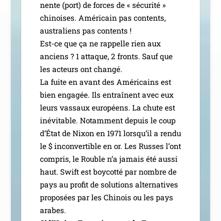
nente (port) de forces de « sécu­ri­té »
chi­noises. Américain pas contents,
aus­tra­liens pas contents !
Est-ce que ça ne rap­pelle rien aux
anciens ? 1 attaque, 2 fronts. Sauf que
les acteurs ont chan­gé.
La fuite en avant des Américains est
bien enga­gée. Ils entraînent avec eux
leurs vas­saux euro­péens. La chute est
inévi­table. Notamment depuis le coup
d’État de Nixon en 1971 lors­qu’il a ren­du
le $ incon­ver­tible en or. Les Russes l’ont
com­pris, le Rouble n’a jamais été aus­si
haut. Swift est boy­cot­té par nombre de
pays au pro­fit de solu­tions alter­na­tives
pro­po­sées par les Chinois ou les pays
arabes.