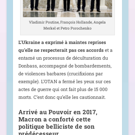
Vladimir Poutine, François Hollande, Angela
Merkel et Petro Porochenko
L’Ukraine a expri­mé à maintes reprises
qu’elle ne res­pec­te­rait pas ces accords
et a
enta­mé un pro­ces­sus de décul­tu­ra­tion du
Donbass, accom­pa­gné de bom­bar­de­ments,
de vio­lences bar­bares (cru­ci­fixions par
exemple). L’OTAN a fer­mé les yeux sur ces
actes de guerre qui ont fait plus de 15 000
morts. C’est donc qu’elle les cautionnait.
Arrivé au Pouvoir en 2017,
Macron a conforté cette
politique belliciste de son
prédécesseur