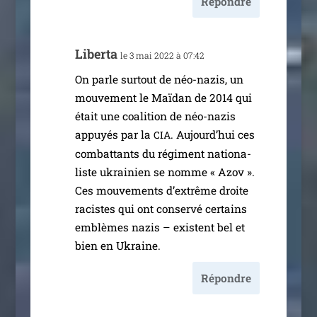
Répondre
Liberta
le 3 mai 2022 à 07:42
On parle sur­tout de néo-nazis, un
mou­ve­ment le Maïdan de 2014 qui
était une coa­li­tion de néo-nazis
appuyés par la
. Aujourd’hui ces
CIA
com­bat­tants du régi­ment natio­na­
liste ukrai­nien se nomme « Azov ».
Ces mou­ve­ments d’extrême droite
racistes qui ont conser­vé cer­tains
emblèmes nazis – existent bel et
bien en Ukraine.
Répondre