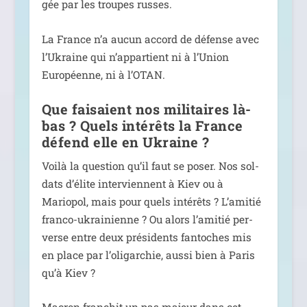
gée par les troupes russes.
La France n’a aucun accord de défense avec
l’Ukraine qui n’ap­par­tient ni à l’Union
Européenne, ni à l’OTAN.
Que faisaient nos militaires là-
bas ? Quels intérêts la France
défend elle en Ukraine ?
Voilà la ques­tion qu’il faut se poser. Nos sol­
dats d’é­lite inter­viennent à Kiev ou à
Mariopol, mais pour quels inté­rêts ? L’amitié
fran­co-ukrai­nienne ? Ou alors l’a­mi­tié per­
verse entre deux pré­si­dents fan­toches mis
en place par l’o­li­gar­chie, aus­si bien à Paris
qu’à Kiev ?