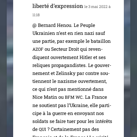
liber­té d’expression
le 3 mai 2022 à
11:18
@ Bernard Henou. Le Peuple
Ukrainien n’est en rien nazi sauf
une par­tie, par exemple le bataillon
ou Secteur Droit qui reven­
AZOF
diquent ouver­te­ment Hitler et ses
reliques pro­pa­gan­distes. Le gou­ver­
ne­ment et Zelinsky par contre sou­
tiennent le nazisme ouver­te­ment,
ce qui n’est pas men­tion­né dans
Nice Matin ou
. La France
BFM
WC
ne sou­tient pas l’Ukraine, elle par­ti­
cipe à la guerre en envoyant nos
sol­dats se faire tuer pour les inté­rêts
de
? Certainement pas des
QUI