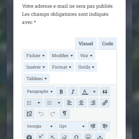
Votre adresse e‑mail ne sera pas publiée.
Les champs obli­ga­toires sont indi­qués
avec
*
Visuel
Code
Fichier
Modifier
Voir
Insérer
Format
Outils
Tableau
Paragraphe
Georgia
12pt