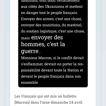
sas­si­nats, sont donc cer­tai­ne­ment
aux côtés des Ukrainiens et mettent
en dan­ger tout le peuple fran­çais.
Envoyer des armes, c’est une chose,
envoyer des muni­tions, du maté­riel,
du sou­tien logis­tique, c’est une chose,
envoyer des
mais
hommes, c’est la
guerre
…
Monsieur Macron, si le conflit devait
s’en­flam­mer, devrait en por­ter la res­
pon­sa­bi­li­té devant toute la Nation et
devant le peuple fran­çais dans son
ensemble.
Les Français qui ont mis un bul­le­tin
[Macron] dans l’urne dimanche 24 avril