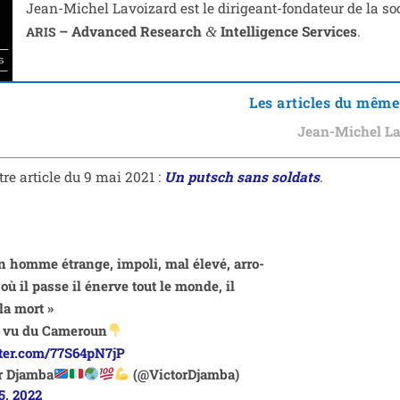
Jean-Michel Lavoizard est le diri­geant-fon­da­teur de la soc
– Advanced Research
Intelligence Services
.
ARIS
&
Les articles du même
Jean-Michel La
notre article du 9 mai 2021 :
Un putsch sans sol­dats
.
n homme étrange, impo­li, mal éle­vé, arro­
 où il passe il énerve tout le monde, il
la mort »
 vu du Cameroun
tter.com/77S64pN7jP
r Djamba
(@VictorDjamba)
5, 2022