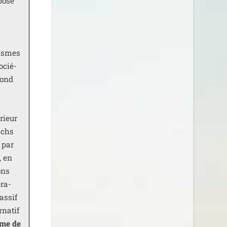
mpose
nismes
ocié­
épond
érieur
schs
t par
, en
ons
pra­
as­sif
na­tif
ime de