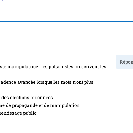
Répon
e mani­pu­la­trice : les put­schistes pros­crivent les
dence avan­cée lorsque les mots n’ont plus
 des élec­tions bidon­nées.
ne de pro­pa­gande et de mani­pu­la­tion.
en­tis­sage public.
.