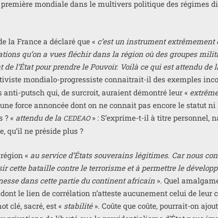
ne pre­mière mon­diale dans le mul­ti­vers poli­tique des régimes di
t de la France a décla­ré que «
c’est un ins­tru­ment extrê­me­ment e
­sa­tions qu’on a vues flé­chir dans la région où des groupes mili­t
nt de l’État pour prendre le Pouvoir. Voilà ce qui est atten­du de l
ti­viste mon­dia­lo-pro­gres­siste connai­trait-il des exemples inc
 anti-putsch qui, de sur­croit, auraient démon­tré leur «
extrême 
 d’une force annon­cée dont on ne connait pas encore le sta­tut ni 
s ? «
atten­du de la
» : S’exprime-t-il à titre per­son­nel, n
CEDEAO
 qu’il ne pré­side plus ?
 région «
au ser­vice d’États sou­ve­rains légi­times. Car nous con
ir cette bataille contre le ter­ro­risme et à per­mettre le déve­lop­
­nesse dans cette par­tie du conti­nent afri­cain
». Quel amal­gam
ont le lien de cor­ré­la­tion n’atteste aucu­ne­ment celui de leur 
ot clé, sacré, est «
sta­bi­li­té
». Coûte que coûte, pour­rait-on ajou­t