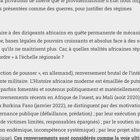
 pri­va­tions de liber­té que le pro­vi­den­tia­lisme d’État nous i
s pré­sen­tées comme des guerres, pour jus­ti­fier des régimes
laire à des diri­geants afri­cains en quête per­ma­nente de méca­
tée, bases légales de pou­voirs crois­sants et abso­lus face à des s
 qu’ils ne mai­trisent plus. Car, à quelles réa­li­tés afri­caines r
ordre » à l’échelle régionale ?
ction de pous­ser », en alle­mand), ren­ver­se­ment bru­tal de l’int
unte mili­taire. L’Histoire afri­caine moderne est émaillée de put
ar­fois fomen­tés et sou­te­nus poli­ti­que­ment et maté­riel­le­men
en­ver­se­ments récents en Afrique de l’ouest, au Mali (août 2020)
Burkina Faso (jan­vier 2022), se dis­tinguent par des moti­va­ti
­nance publique (défaillance, pré­da­tion) ; par leur exé­cu­tion 
de vic­times limi­tés, res­pon­sables épar­gnés) ; par le sou­tien m
ion endé­mique, incom­pé­tence sys­té­mique) ; par leur pro­jet alter­
­mique).
Ces ren­ver­se­ments sont consi­dé­rés comme la voie ult