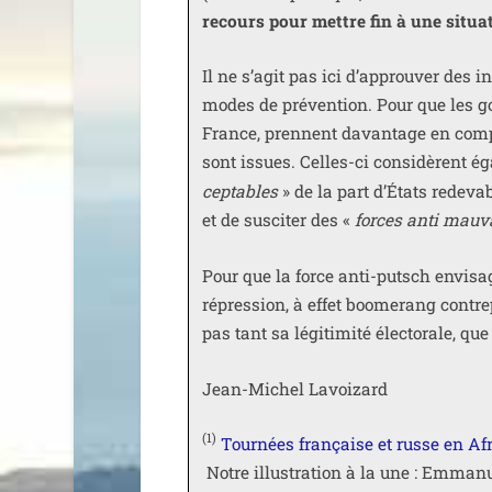
recours pour mettre fin à une situa­t
Il ne s’agit pas ici d’approuver des in
modes de pré­ven­tion. Pour que les gou
France, prennent davan­tage en compte
sont issues. Celles-ci consi­dèrent ég
cep­tables
» de la part d’États rede­va
et de sus­ci­ter des «
forces anti mau­v
Pour que la force anti-putsch envi­sa
répres­sion, à effet boo­me­rang contre­
pas tant sa légi­ti­mi­té élec­to­rale, qu
Jean-Michel Lavoizard
(1)
Tournées fran­çaise et russe en Afri
Notre illus­tra­tion à la une : Emm