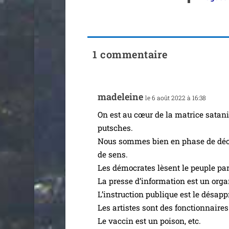
1 commentaire
made­leine
le 6 août 2022 à 16:38
On est au cœur de la matrice sata­nist
putsches.
Nous sommes bien en phase de déca­
de sens.
Les démo­crates lèsent le peuple par
La presse d’in­for­ma­tion est un orga
L’instruction publique est le désap­pr
Les artistes sont des fonc­tion­naires
Le vac­cin est un poi­son, etc.