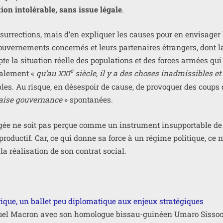
ion into­lé­rable, sans issue légale
.
sur­rec­tions, mais d’en expli­quer les causes pour en envi­sa­ger
­ver­ne­ments concer­nés et leurs par­te­naires étran­gers, dont l
 la situa­tion réelle des popu­la­tions et des forces armées qui
e
a­le­ment «
qu’au
siècle, il y a des choses inad­mis­sibles et
XXI
bles. Au risque, en déses­poir de cause, de pro­vo­quer des coups 
aise gou­ver­nance
» spontanées.
­gée ne soit pas per­çue comme un ins­tru­ment insup­por­table de
pro­duc­tif. Car, ce qui donne sa force à un régime poli­tique, ce n
e la réa­li­sa­tion de son contrat social.
que, un bal­let peu diplo­ma­tique aux enjeux stra­té­giques
anuel Macron avec son homo­logue bis­sau-gui­néen Umaro Sisso