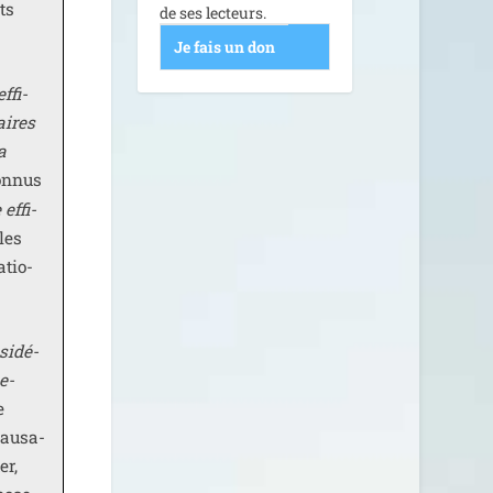
ts
de ses lecteurs.
Je fais un don
ffi­
aires
a
on­nus
effi­
les
atio­
si­dé­
pe­
e
cau­sa­
er,