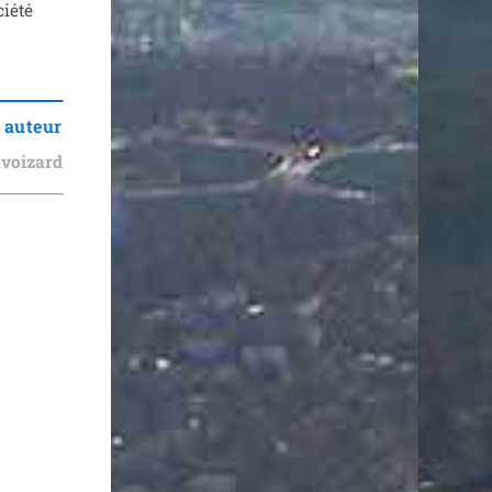
ié­té
 auteur
voizard