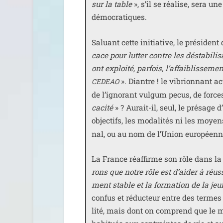
sur la table
», s’il se réa­lise, sera u
démocratiques.
Saluant cette ini­tia­tive, le pré­siden
cace pour lut­ter contre les désta­bi­li
ont exploi­té, par­fois, l’affaiblisseme
». Diantre ! le vibrion­nant ac
CEDEAO
de l’ignorant vul­gum pecus, de forces
ca­ci­té
» ? Aurait-il, seul, le pré­sage
objec­tifs, les moda­li­tés ni les moyen
nal, ou au nom de l’Union euro­péenne,
La France réaf­firme son rôle dans la
rons que notre rôle est d’aider à réus­s
ment stable et la for­ma­tion de la jeu
confus et réduc­teur entre des termes d
li­té, mais dont on com­prend que le m