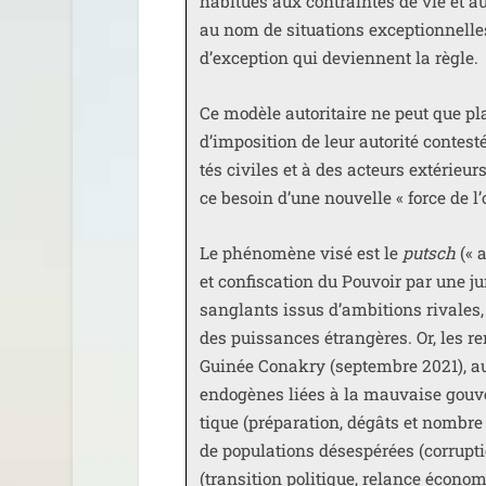
habi­tués aux contraintes de vie et aux
au nom de situa­tions excep­tion­nelle
d’exception qui deviennent la règle.
Ce modèle auto­ri­taire ne peut que p
d’imposition de leur auto­ri­té contes­
tés civiles et à des acteurs exté­rieurs
ce besoin d’une nou­velle « force de l’
Le phé­no­mène visé est le
putsch
(« a
et confis­ca­tion du Pouvoir par une j
san­glants issus d’ambitions rivales, p
des puis­sances étran­gères. Or, les r
Guinée Conakry (sep­tembre 2021), au 
endo­gènes liées à la mau­vaise gou­ver
tique (pré­pa­ra­tion, dégâts et nombre 
de popu­la­tions déses­pé­rées (cor­rup­t
(tran­si­tion poli­tique, relance éco­no