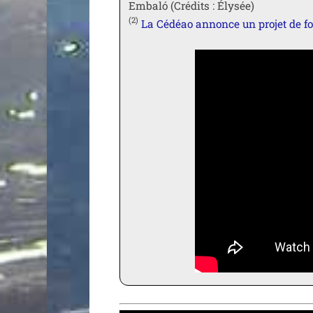
Embaló (Crédits : Élysée)
(2)
La Cédéao annonce un pro­jet de fo