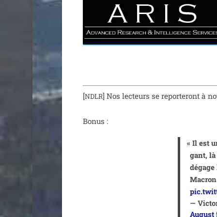
[
] Nos lec­teurs se repor­te­ront à 
NDLR
Bonus :
«
Il est u
gant, là
dégage 
Macron
pic.twi
— Victo
August 