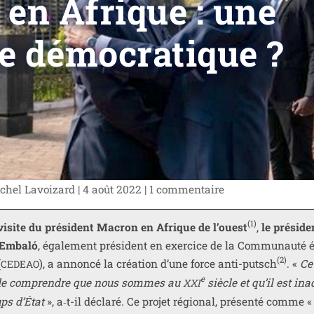
 en Afrique : une
e démocratique ?
chel Lavoizard
|
4 août 2022
|
1 com­men­taire
(1)
visite du pré­sident Macron en Afrique de l’ouest
,
le pré­side
 Embaló
, éga­le­ment pré­sident en exer­cice de la Communauté é
(2)
(
), a annon­cé la créa­tion d’une force anti-putsch
. «
Ce
CEDEAO
e
de de com­prendre que nous sommes au
siècle et qu’il est ina
XXI
ups d’État
», a‑t-il décla­ré. Ce pro­jet régio­nal, pré­sen­té comme 