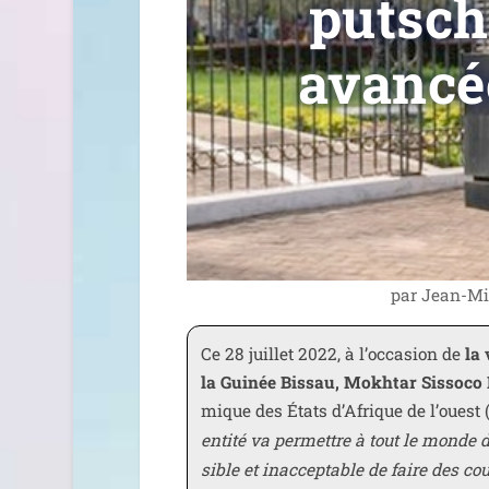
putsch
avancé
par
Jean-Mi
Ce 28 juillet 2022, à l’occasion de
la 
la Guinée Bissau, Mokhtar Sissoco
mique des États d’Afrique de l’ouest 
enti­té va per­mettre à tout le mon
sible et inac­cep­table de faire des co