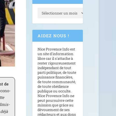
AIDEZ NOUS !
Nice Provence Info est
un site d'information
libre car il s'attache à
rester rigoureusement
indépendant de tout
parti politique, de toute
puissance financière,
de toute communauté,
nt de
de toute obédience
co­no­
publique ou occulte.
Nice Provence Info ne
tte
peut poursuivre cette
d­mis­
mission que grâce au
dévouement de ses
«
déjà
rédacteurs et aux dons