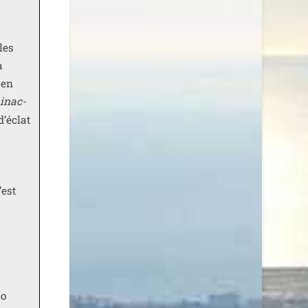
 les
a
 en
 inac­
d’éclat
’est
co