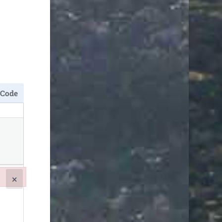
Code
×