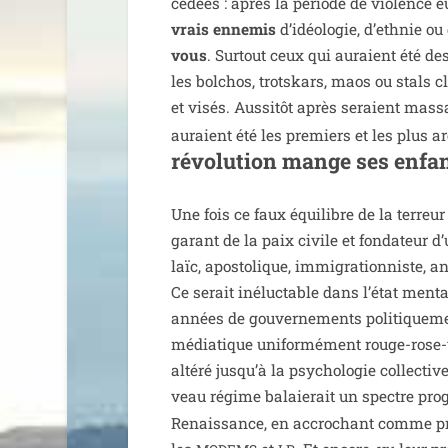
cé­dées : après la période de vio­lence e
vrais enne­mis
d’i­déo­lo­gie, d’ethnie o
vous
. Surtout ceux qui auraient été des
les bol­chos, trots­kars, maos ou stals c
et visés. Aussitôt après seraient mas­sa
auraient été les pre­miers et les plus ar
révo­lu­tion mange ses enfa
Une fois ce faux équi­libre de la ter­reur
garant de la paix civile et fon­da­teur d
laïc, apos­to­lique, immi­gra­tion­niste, an
Ce serait iné­luc­table dans l’état men­tal
années de gou­ver­ne­ments poli­ti­que­me
média­tique uni­for­mé­ment rouge-rose-v
alté­ré jusqu’à la psy­cho­lo­gie col­lec­t
veau régime balaie­rait un spectre pro­
Renaissance, en accro­chant comme prise