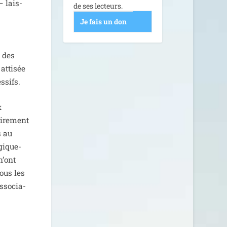
– lais­
de ses lecteurs.
Je fais un don
e des
atti­sée
ssifs.
x
i­re­ment
s au
gi­que­
n’ont
tous les
sso­cia­