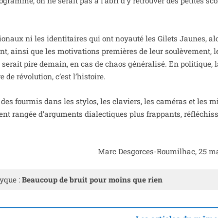
ro­gramme, on ne serait pas à l’abri d’y retrou­ver des petites sco­
io­naux ni les iden­ti­taires qui ont noyau­té les Gilets Jaunes, a
nt, ain­si que les moti­va­tions pre­mières de leur sou­lè­ve­ment, l
e serait pire demain, en cas de chaos géné­ra­li­sé. En poli­tique, 
 de révo­lu­tion, c’est l’histoire.
s four­mis dans les sty­los, les cla­viers, les camé­ras et les m
nt ran­gée d’arguments dia­lec­tiques plus frap­pants, réflé­chis­
Marc Desgorces-Roumilhac, 25 m
tyque :
Beaucoup de bruit pour moins que rien