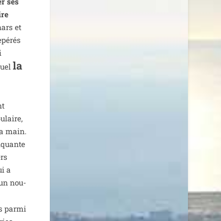
er ses
ire
nars et
epé­rés
i
la
quel
nt
­laire,
 la main.
n­quante
ers
ui a
d’un nou­
s par­mi