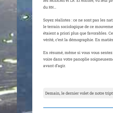
les
et
. Et encore, vu leur p
MODEMS
LR
du
…
RN
Soyez réa­listes : ce ne sont pas les nat
le ter­rain socio­lo­gique de ce mou­ve­me
étaient a prio­ri plus que favo­rables. C
véri­té, c’est la démo­gra­phie. En matière
En résu­mé, même si vous vous sen­tez de
voire dans votre pano­plie soi­gneu­se­me
avant d’agir.
Demain, le der­nier volet de notre trip­