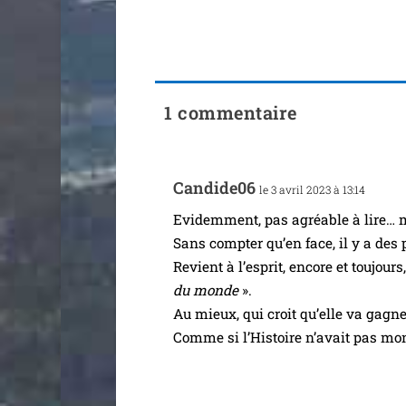
1 commentaire
Candide06
le 3 avril 2023 à 13:14
Evidemment, pas agréable à lire… ma
Sans comp­ter qu’en face, il y a des p
Revient à l’es­prit, encore et tou­jou
du monde
».
Au mieux, qui croit qu’elle va gagner
Comme si l’Histoire n’a­vait pas mon­