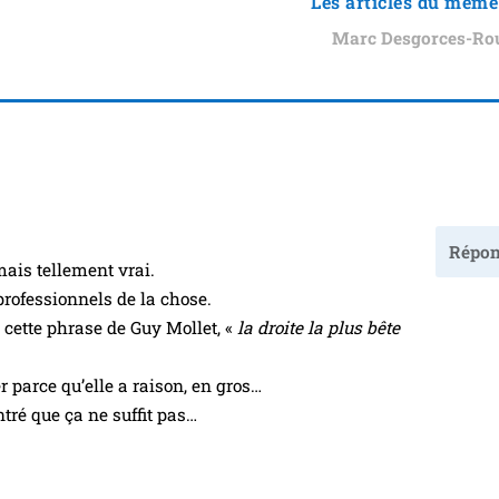
Les articles du même
Marc Desgorces-Ro
Répon
is tel­le­ment vrai.
ro­fes­sion­nels de la chose.
rs, cette phrase de Guy Mollet, «
la droite la plus bête
 parce qu’elle a rai­son, en gros…
tré que ça ne suf­fit pas…