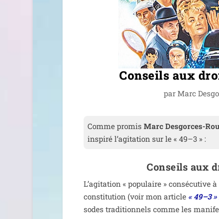
Conseils aux dro
par
Marc Desgo
Comme pro­mis
Marc Desgorces-Ro
ins­pi­ré l’a­gi­ta­tion sur le « 49–3 » :
Conseils aux d
L’agitation « popu­laire » consé­cu­tive à
consti­tu­tion (voir mon article
« 49–3 » 
sodes tra­di­tion­nels comme les mani­fe