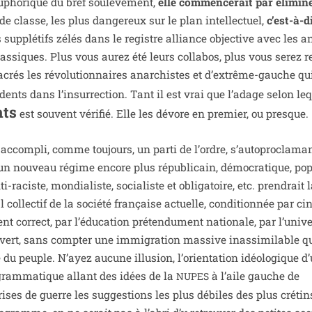
upho­rique du bref sou­lè­ve­ment,
elle com­men­ce­rait par éli­mi­n
u de classe, les plus dan­ge­reux sur le plan intel­lec­tuel,
c’est-à-d
 sup­plé­tifs zélés dans le registre alliance objec­tive avec les a
las­siques. Plus vous aurez été leurs col­la­bos, plus vous serez r
­crés les révo­lu­tion­naires anar­chistes et d’ex­trême-gauche qu
dents dans l’in­sur­rec­tion. Tant il est vrai que l’adage selon le
nts
est sou­vent véri­fié. Elle les dévore en pre­mier, ou presque.
 accom­pli, comme tou­jours, un par­ti de l’ordre, s’au­to­pro­cla­ma
’un nou­veau régime encore plus répu­bli­cain, démo­cra­tique, popu
ti-raciste, mon­dia­liste, socia­liste et obli­ga­toire, etc. pren­drait
 col­lec­tif de la socié­té fran­çaise actuelle, condi­tion­née par ci
nt cor­rect, par l’éducation pré­ten­du­ment natio­nale, par l’univ
ert, sans comp­ter une immi­gra­tion mas­sive inas­si­mi­lable q
ive du peuple. N’ayez aucune illu­sion, l’o­rien­ta­tion idéo­lo­gique 
gram­ma­tique allant des idées de la
à l’aile gauche de
NUPES
s de guerre les sug­ges­tions les plus débiles des plus cré­tin