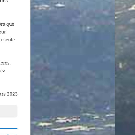
ries
lors que
eur
la seule
icros,
sez
ars 2023