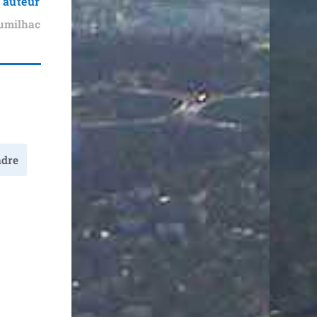
 auteur
umilhac
dre