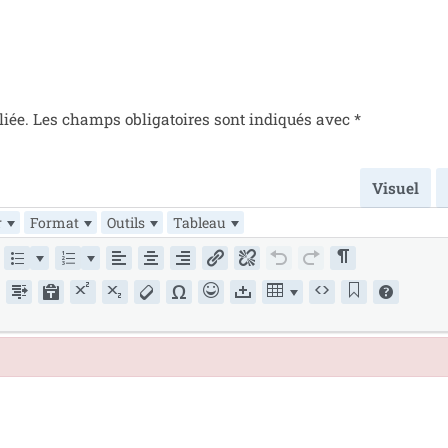
liée.
Les champs obli­ga­toires sont indi­qués avec
*
Visuel
r
Format
Outils
Tableau