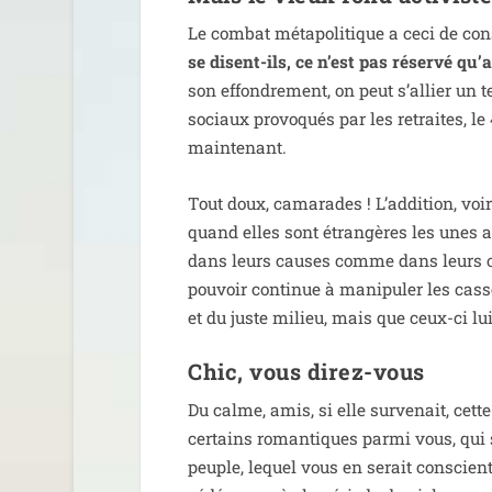
Le com­bat méta­po­li­tique a ceci de con
se disent-ils, ce n’est pas réser­vé qu’
son effon­dre­ment, on peut s’allier un 
sociaux pro­vo­qués par les retraites, le 
maintenant.
Tout doux, cama­rades ! L’addition, voire l
quand elles sont étran­gères les unes au
dans leurs causes comme dans leurs objec­
pou­voir conti­nue à mani­pu­ler les cas­
et du juste milieu, mais que ceux-ci lu
Chic, vous direz-vous
Du calme, amis, si elle sur­ve­nait, cett
cer­tains roman­tiques par­mi vous, qui s
peuple, lequel vous en serait conscient 