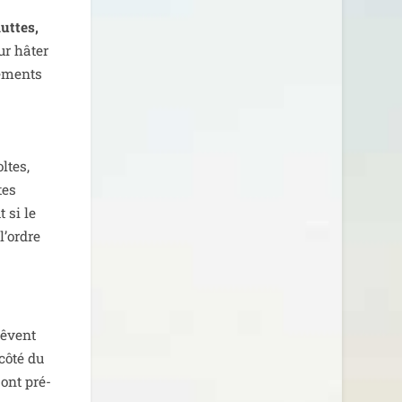
uttes,
our hâter
e­ments
oltes,
tes
 si le
l’ordre
 rêvent
 côté du
 ont pré­