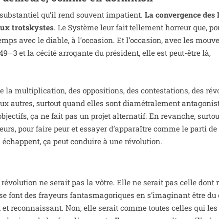
sub­stan­tiel qu’il rend sou­vent impa­tient.
La conver­gence des l
aux trots­kystes
. Le Système leur fait tel­le­ment hor­reur que, p
temps avec le diable, à l’occasion. Et l’occasion, avec les mou­v
49–3 et la céci­té arro­gante du pré­sident, elle est peut-être là,
a mul­ti­pli­ca­tion, des oppo­si­tions, des contes­ta­tions, des rév
x autres, sur­tout quand elles sont dia­mé­tra­le­ment anta­go­nis
tifs, ça ne fait pas un pro­jet alter­na­tif. En revanche, sur­tout
seurs, pour faire peur et essayer d’ap­pa­raître comme le par­ti de 
i échappent, ça peut conduire à une révolution.
e révo­lu­tion ne serait pas la vôtre. Elle ne serait pas celle dont
e font des frayeurs fan­tas­ma­go­riques en s’i­ma­gi­nant être du
et recon­nais­sant. Non, elle serait comme toutes celles qui les