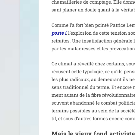
cha­maille­ries de comp­tage. Elle donn
sant pla­ner un doute quant à la véri­tabl
Comme l’a fort bien poin­té Patrice L
poste !
, l’explosion de cette ten­sion soc
retraites. Une insa­tis­fac­tion géné­rale 
par les mal­adresses et les pro­vo­ca­tio
Ce cli­mat a réveillé chez cer­tains, so
récusent cette typo­lo­gie, ce qu’ils pens
les plus radi­caux, au demeu­rant ils ne 
sens tra­di­tion­nel du terme. Et encore 
ment autant de la fibre révo­lu­tion­nai
sou­vent aban­don­né le com­bat poli­ti­
ter­rains pos­sibles au sein de la socié
tif, et sous d’autres formes encore com
Mais le vieux fond activis