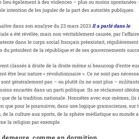
e lieu éga­le­ment à des vio­lences – plus ou moins spon­ta­nées 
e inten­tion de les jugu­ler de la part des auto­ri­tés publiques.
emaître dans son ana­lyse du 23 mars 2023
Il a par­lé dans le
iale a été révé­lée, mais non véri­ta­ble­ment cau­sée, par l’affair
latente dans le corps social fran­çais pré­exis­tait, régu­liè­re­ment 
ns du pré­sident de la répu­blique et de ses gou­ver­ne­ments succe
u­vent clas­sés à droite de la droite même si beau­coup d’entre eu
ent être leur nature « révo­lu­tion­naire ». Ce ne sont pas néces­sa
sont géné­ra­le­ment pas – ou plu­tôt ils ne sont plus – mili­tant
moins encar­tés dans un par­ti poli­tique. Ils se réclament idéo­lo­
re que de la tra­di­tion natio­nale. Honnêtes avec eux-mêmes, ils 
cien que pour le pour­suivre, dans une logique gram­scienne, sur 
­té, de la culture aux sports, de la sphère média­tique au monde a
me la reli­gion par exemple.
te demeure, comme en dormition