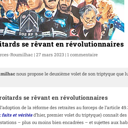
itards se rêvant en révolutionnaires
rces-Roumilhac
|
27 mars 2023
|
1 com­men­taire
umilhac
nous pro­pose le deuxième volet de son trip­tyque que l
roitards se rêvant en révolutionnaires
 l’adoption de la réforme des retraites au for­ceps de l’article 49.
: faits et véri­tés
d’hier, pre­mier volet du trip­tyque) connaît des
s­ta­tions – plus ou moins bien enca­drées – et sujettes aux habi