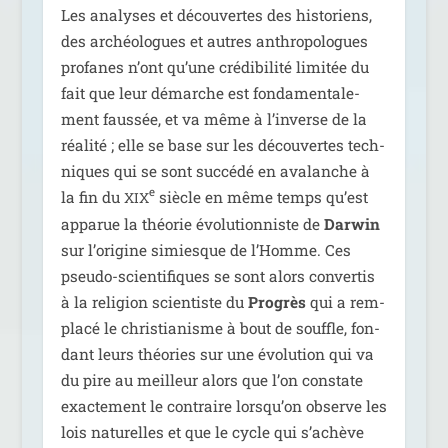
Les ana­lyses et décou­vertes des his­to­riens,
des archéo­logues et autres anthro­po­logues
pro­fanes n’ont qu’une cré­di­bi­li­té limi­tée du
fait que leur démarche est fon­da­men­ta­le­
ment faus­sée, et va même à l’inverse de la
réa­li­té ; elle se base sur les décou­vertes tech­
niques qui se sont suc­cé­dé en ava­lanche à
e
la fin du
siècle en même temps qu’est
XIX
appa­rue la théo­rie évo­lu­tion­niste de
Darwin
sur l’origine simiesque de l’Homme. Ces
pseu­do-scien­ti­fiques se sont alors conver­tis
à la reli­gion scien­tiste du
Progrès
qui a rem­
pla­cé le chris­tia­nisme à bout de souffle, fon­
dant leurs théo­ries sur une évo­lu­tion qui va
du pire au meilleur alors que l’on constate
exac­te­ment le contraire lorsqu’on observe les
lois natu­relles et que le cycle qui s’achève