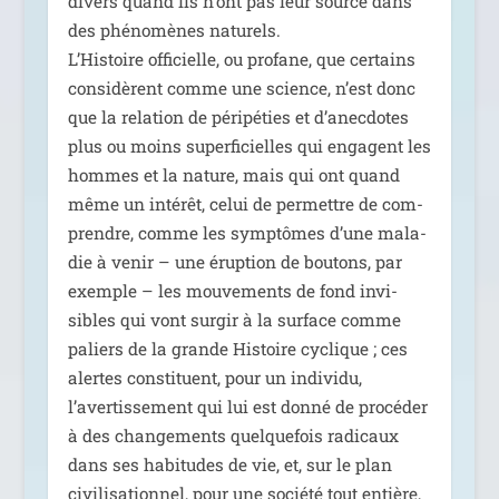
divers quand ils n’ont pas leur source dans
des phé­no­mènes natu­rels.
L’Histoire offi­cielle, ou pro­fane, que cer­tains
consi­dèrent comme une science, n’est donc
que la rela­tion de péri­pé­ties et d’anecdotes
plus ou moins super­fi­cielles qui engagent les
hommes et la nature, mais qui ont quand
même un inté­rêt, celui de per­mettre de com­
prendre, comme les symp­tômes d’une mala­
die à venir – une érup­tion de bou­tons, par
exemple – les mou­ve­ments de fond invi­
sibles qui vont sur­gir à la sur­face comme
paliers de la grande Histoire cyclique ; ces
alertes consti­tuent, pour un indi­vi­du,
l’avertissement qui lui est don­né de pro­cé­der
à des chan­ge­ments quel­que­fois radi­caux
dans ses habi­tudes de vie, et, sur le plan
civi­li­sa­tion­nel, pour une socié­té tout entière,