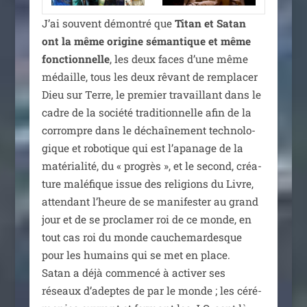
J’ai sou­vent démon­tré que
Titan et Satan
ont la même ori­gine séman­tique et même
fonc­tion­nelle
, les deux faces d’une même
médaille, tous les deux rêvant de rem­pla­cer
Dieu sur Terre, le pre­mier tra­vaillant dans le
cadre de la socié­té tra­di­tion­nelle afin de la
cor­rompre dans le déchaî­ne­ment tech­no­lo­
gique et robo­tique qui est l’apanage de la
maté­ria­li­té, du « pro­grès », et le second, créa­
ture malé­fique issue des reli­gions du Livre,
atten­dant l’heure de se mani­fes­ter au grand
jour et de se pro­cla­mer roi de ce monde, en
tout cas roi du monde cau­che­mar­desque
pour les humains qui se met en place.
Satan a déjà com­men­cé à acti­ver ses
réseaux d’adeptes de par le monde ; les céré­