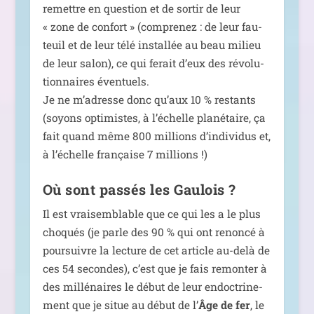
remettre en ques­tion et de sor­tir de leur
« zone de confort » (com­pre­nez : de leur fau­
teuil et de leur télé ins­tal­lée au beau milieu
de leur salon), ce qui ferait d’eux des révo­lu­
tion­naires éven­tuels.
Je ne m’adresse donc qu’aux 10 % res­tants
(soyons opti­mistes, à l’échelle pla­né­taire, ça
fait quand même 800 mil­lions d’individus et,
à l’échelle fran­çaise 7 millions !)
Où sont passés les Gaulois ?
Il est vrai­sem­blable que ce qui les a le plus
cho­qués (je parle des 90 % qui ont renon­cé à
pour­suivre la lec­ture de cet article au-delà de
ces 54 secondes), c’est que je fais remon­ter à
des mil­lé­naires le début de leur endoc­tri­ne­
ment que je situe au début de l’
Âge de fer
, le