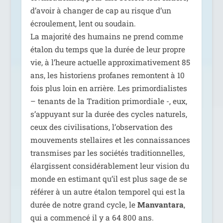
d’avoir à chan­ger de cap au risque d’un
écrou­le­ment, lent ou sou­dain.
La majo­ri­té des humains ne prend comme
éta­lon du temps que la durée de leur propre
vie, à l’heure actuelle approxi­ma­ti­ve­ment 85
ans, les his­to­riens pro­fanes remontent à 10
fois plus loin en arrière. Les pri­mor­dia­listes
– tenants de la Tradition pri­mor­diale -, eux,
s’appuyant sur la durée des cycles natu­rels,
ceux des civi­li­sa­tions, l’observation des
mou­ve­ments stel­laires et les connais­sances
trans­mises par les socié­tés tra­di­tion­nelles,
élar­gissent consi­dé­ra­ble­ment leur vision du
monde en esti­mant qu’il est plus sage de se
réfé­rer à un autre éta­lon tem­po­rel qui est la
durée de notre grand cycle, le
Manvantara
,
qui a com­men­cé il y a 64 800 ans.