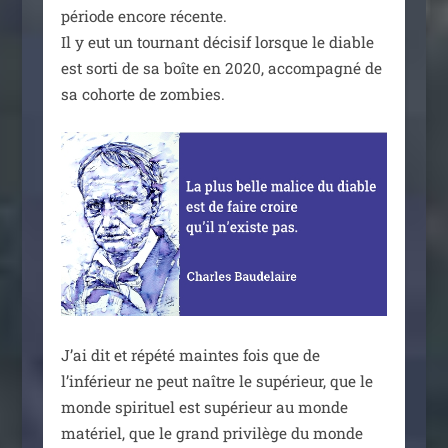
période encore récente.
Il y eut un tour­nant déci­sif lorsque le diable
est sor­ti de sa boîte en 2020, accom­pa­gné de
sa cohorte de zombies.
J’ai dit et répé­té maintes fois que de
l’inférieur ne peut naître le supé­rieur, que le
monde spi­ri­tuel est supé­rieur au monde
maté­riel, que le grand pri­vi­lège du monde