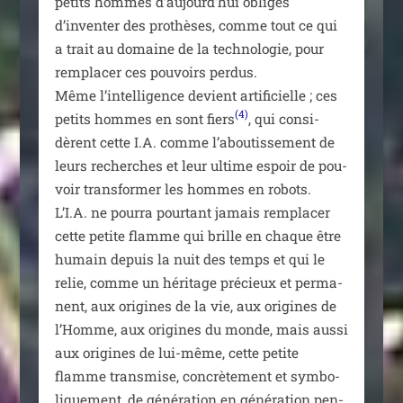
petits hommes d’aujourd’hui obli­gés
d’inventer des pro­thèses, comme tout ce qui
a trait au domaine de la tech­no­lo­gie, pour
rem­pla­cer ces pou­voirs per­dus.
Même l’intelligence devient arti­fi­cielle ; ces
(4)
petits hommes en sont fiers
, qui consi­
dèrent cette I.A. comme l’aboutissement de
leurs recherches et leur ultime espoir de pou­
voir trans­for­mer les hommes en robots.
L’I.A. ne pour­ra pour­tant jamais rem­pla­cer
cette petite flamme qui brille en chaque être
humain depuis la nuit des temps et qui le
relie, comme un héri­tage pré­cieux et per­ma­
nent, aux ori­gines de la vie, aux ori­gines de
l’Homme, aux ori­gines du monde, mais aus­si
aux ori­gines de lui-même, cette petite
flamme trans­mise, concrè­te­ment et sym­bo­
li­que­ment, de géné­ra­tion en géné­ra­tion pen­