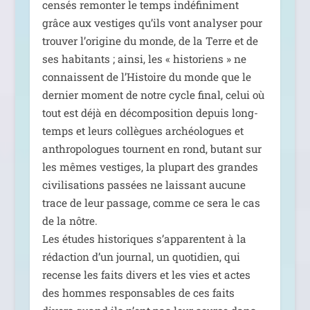
cen­sés remon­ter le temps indé­fi­ni­ment
grâce aux ves­tiges qu’ils vont ana­ly­ser pour
trou­ver l’origine du monde, de la Terre et de
ses habi­tants ; ain­si, les « his­to­riens » ne
connaissent de l’Histoire du monde que le
der­nier moment de notre cycle final, celui où
tout est déjà en décom­po­si­tion depuis long­
temps et leurs col­lègues archéo­logues et
anthro­po­logues tournent en rond, butant sur
les mêmes ves­tiges, la plu­part des grandes
civi­li­sa­tions pas­sées ne lais­sant aucune
trace de leur pas­sage, comme ce sera le cas
de la nôtre.
Les études his­to­riques s’apparentent à la
rédac­tion d’un jour­nal, un quo­ti­dien, qui
recense les faits divers et les vies et actes
des hommes res­pon­sables de ces faits