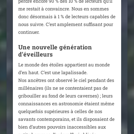
perdre encore 90 % des 10 % de lec­teurs qu’il
me res­tait à convaincre. Nous en sommes
donc désor­mais à 1 % de lec­teurs capables de
nous suivre. C’est ample­ment suf­fi­sant pour
continuer.
Une nouvelle génération
d’éveilleurs
Le monde des étoiles appar­tient au monde
d’en haut. C’est une lapa­lis­sade.
Nos ancêtres ont obser­vé le ciel pen­dant des
mil­lé­naires (ils ne se conten­taient pas de
gri­bouiller au fond de leurs cavernes) ; leurs
connais­sances en astro­no­mie étaient même
quel­que­fois supé­rieures à celles de nos
savants contem­po­rains, et ils dis­po­saient de
bien d’autres pou­voirs inac­ces­sibles aux