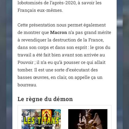
lobo­to­mi­sés de l’après-2020, à savoir les
Français eux-mêmes.
Cette pré­sen­ta­tion nous per­met éga­le­ment
de mon­trer que
Macron
n’a pas grand mérite
à reven­di­quer la des­truc­tion de la France,
dans son corps et dans son esprit : le gros du
tra­vail a été fait bien avant son arri­vée au
Pouvoir ; il n’a eu qu’à pous­ser ce qui allait
tom­ber. Il est une sorte d’exécutant des
basses œuvres, en clair, on appelle ça un
bourreau.
Le règne du démon