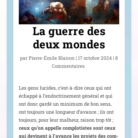
La guerre des
deux mondes
par
Pierre-Émile Blairon
|
17 octobre 2024
|
8
Commentaires
Les gens lucides, c’est-à-dire ceux qui ont
échap­pé à l’endoctrinement géné­ral et qui
ont donc gar­dé un mini­mum de bon sens,
ont tou­jours une lon­gueur d’avance ; ils ont
tou­jours, pour leur mal­heur, rai­son trop tôt ;
ceux qu’on appelle com­plo­tistes sont ceux
qui devinent à l’avance les pro­jets des com­