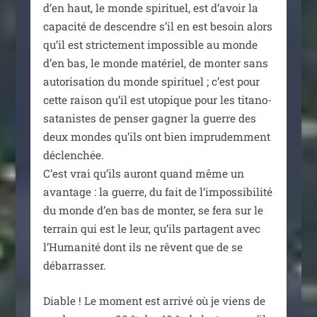
d’en haut, le monde spi­ri­tuel, est d’avoir la
capa­ci­té de des­cendre s’il en est besoin alors
qu’il est stric­te­ment impos­sible au monde
d’en bas, le monde maté­riel, de mon­ter sans
auto­ri­sa­tion du monde spi­ri­tuel ; c’est pour
cette rai­son qu’il est uto­pique pour les tita­no-
sata­nistes de pen­ser gagner la guerre des
deux mondes qu’ils ont bien impru­dem­ment
déclen­chée.
C’est vrai qu’ils auront quand même un
avan­tage : la guerre, du fait de l’impossibilité
du monde d’en bas de mon­ter, se fera sur le
ter­rain qui est le leur, qu’ils par­tagent avec
l’Humanité dont ils ne rêvent que de se
débarrasser.
Diable ! Le moment est arri­vé où je viens de