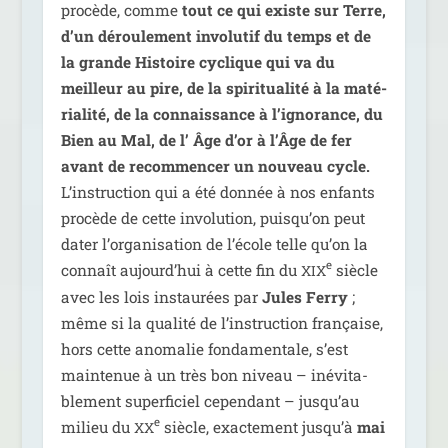
pro­cède, comme
tout ce qui existe sur Terre,
d’un dérou­le­ment invo­lu­tif du temps et de
la grande Histoire cyclique qui va du
meilleur au pire, de la spi­ri­tua­li­té à la maté­
ria­li­té, de la connais­sance à l’ignorance, du
Bien au Mal, de l’ Âge d’or à l’Âge de fer
avant de recom­men­cer un nou­veau cycle.
L’instruction qui a été don­née à nos enfants
pro­cède de cette invo­lu­tion, puisqu’on peut
dater l’organisation de l’école telle qu’on la
e
connaît aujourd’hui à cette fin du
siècle
XIX
avec les lois ins­tau­rées par
Jules Ferry
;
même si la qua­li­té de l’instruction fran­çaise,
hors cette ano­ma­lie fon­da­men­tale, s’est
main­te­nue à un très bon niveau – inévi­ta­
ble­ment super­fi­ciel cepen­dant – jusqu’au
e
milieu du
siècle, exac­te­ment jusqu’à
mai
XX