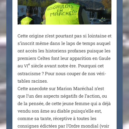
Cette ori­gine n’est pour­tant pas si loin­taine et
s’inscrit même dans le laps de temps auquel
ont accès les his­to­riens pro­fanes puisque les
pre­miers Celtes font leur appa­ri­tion en Gaule
e
au
siècle avant notre ère. Pourquoi cet
VI
ostra­cisme ? Pour nous cou­per de nos véri­
tables racines.
Cette anec­dote sur Marion Maréchal n’est
que l’un des aspects néga­tifs de l’action, ou
de la pen­sée, de cette jeune femme qui a déjà
ven­du son âme au diable puisqu’elle est,
comme sa tante, récep­tive à toutes les
consignes édic­tées par l’Ordre mon­dial (voir