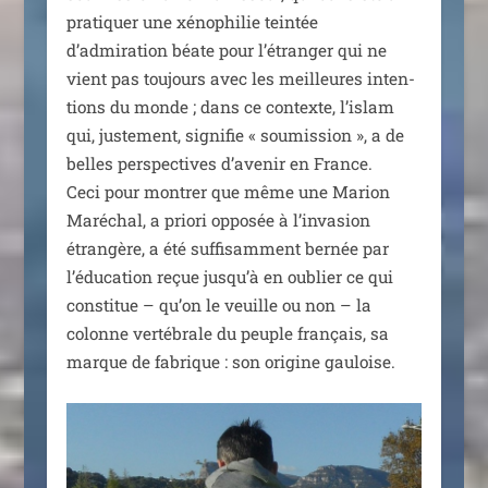
pra­ti­quer une xéno­phi­lie tein­tée
d’admiration béate pour l’étranger qui ne
vient pas tou­jours avec les meilleures inten­
tions du monde ; dans ce contexte, l’islam
qui, jus­te­ment, signi­fie « sou­mis­sion », a de
belles pers­pec­tives d’avenir en France.
Ceci pour mon­trer que même une Marion
Maréchal, a prio­ri oppo­sée à l’invasion
étran­gère, a été suf­fi­sam­ment ber­née par
l’éducation reçue jusqu’à en oublier ce qui
consti­tue – qu’on le veuille ou non – la
colonne ver­té­brale du peuple fran­çais, sa
marque de fabrique : son ori­gine gauloise.