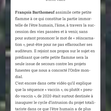
François Barthomeuf
assi­mile cette petite
flamme à ce qui consti­tue la par­tie immor­
telle de l’être humain, l’âme, à tra­vers la suc­
ces­sion des vies pas­sées et à venir, sans
pour autant pro­non­cer le mot de « réin­car­na­
tion », peut-être pour ne pas effa­rou­cher ses
audi­teurs. Il rejoint nos pro­pos sur le sujet en
pré­di­sant que cette petite flamme sera la
seule issue de secours contre les pro­jets
funestes que nous a concoc­té l’Ordre mon­
dial.
C’est encore dans cette vidéo qu’il explique
que la séquence « vac­cin », ou plu­tôt « pseu­
do-vac­cin », de 2020 était sur­tout des­ti­née à
inau­gu­rer le cycle d’intrusion du pro­jet tota­li­
ta­riste dans ce que l’être humain a de plus