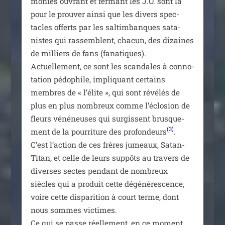
mo­nies ouvrant et fer­mant les J.O. sont là
pour le prou­ver ain­si que les divers spec­
tacles offerts par les sal­tim­banques sata­
nistes qui ras­semblent, cha­cun, des dizaines
de mil­liers de fans (fana­tiques).
Actuellement, ce sont les scan­dales à conno­
ta­tion pédo­phile, impli­quant cer­tains
membres de « l’élite », qui sont révé­lés de
plus en plus nom­breux comme l’éclosion de
fleurs véné­neuses qui sur­gissent brus­que­
(3)
ment de la pour­ri­ture des pro­fon­deurs
.
C’est l’action de ces frères jumeaux, Satan-
Titan, et celle de leurs sup­pôts au tra­vers de
diverses sectes pen­dant de nom­breux
siècles qui a pro­duit cette dégé­né­res­cence,
voire cette dis­pa­ri­tion à court terme, dont
nous sommes vic­times.
Ce qui se passe réel­le­ment, en ce moment