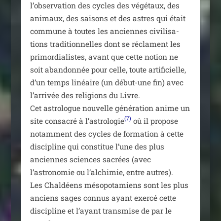
l’observation des cycles des végé­taux, des
ani­maux, des sai­sons et des astres qui était
com­mune à toutes les anciennes civi­li­sa­
tions tra­di­tion­nelles dont se réclament les
pri­mor­dia­listes, avant que cette notion ne
soit aban­don­née pour celle, toute arti­fi­cielle,
d’un temps linéaire (un début-une fin) avec
l’arrivée des reli­gions du Livre.
Cet astro­logue nou­velle géné­ra­tion anime un
(7)
site consa­cré à l’astrologie
où il pro­pose
notam­ment des cycles de for­ma­tion à cette
dis­ci­pline qui consti­tue l’une des plus
anciennes sciences sacrées (avec
l’astronomie ou l’alchimie, entre autres).
Les Chaldéens méso­po­ta­miens sont les plus
anciens sages connus ayant exer­cé cette
dis­ci­pline et l’ayant trans­mise de par le