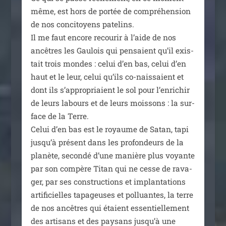
même, est hors de por­tée de com­pré­hen­sion
de nos conci­toyens pate­lins.
Il me faut encore recou­rir à l’aide de nos
ancêtres les Gaulois qui pen­saient qu’il exis­
tait trois mondes : celui d’en bas, celui d’en
haut et le leur, celui qu’ils co-nais­saient et
dont ils s’appropriaient le sol pour l’enrichir
de leurs labours et de leurs mois­sons : la sur­
face de la Terre.
Celui d’en bas est le royaume de Satan, tapi
jusqu’à pré­sent dans les pro­fon­deurs de la
pla­nète, secon­dé d’une manière plus voyante
par son com­père Titan qui ne cesse de rava­
ger, par ses construc­tions et implan­ta­tions
arti­fi­cielles tapa­geuses et pol­luantes, la terre
de nos ancêtres qui étaient essen­tiel­le­ment
des arti­sans et des pay­sans jusqu’à une