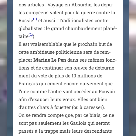
nos articles : Voyage en Absurdie, les dépu­
tés euro­péens votent pour la guerre contre la
(1)
Russie
et aus­si : Traditionalistes contre
glo­ba­listes : le grand cham­bar­de­ment pla­né­
(2)
taire
)
Il est vrai­sem­blable que le pro­chain but de
cette ambi­tieuse poli­ti­cienne sera de rem­
pla­cer
Marine Le Pen
dans ses mêmes fonc­
tions et de conti­nuer son œuvre de détour­ne­
ment du vote de plus de 10 mil­lions de
Français qui croient encore naï­ve­ment que
l’une comme l’autre vont accé­der au Pouvoir
afin d’exaucer leurs vœux. Elles ont bien
d’autres chats à fouet­ter (ou à cares­ser).
On se ren­dra compte que, par ce biais, ce ne
sont pas seule­ment les Gaulois qui seront
pas­sés à la trappe mais leurs des­cen­dants