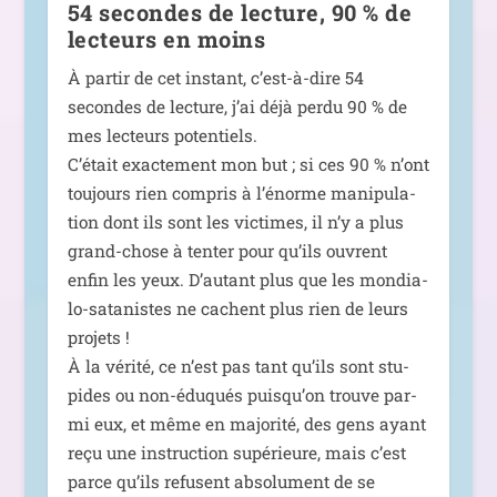
54 secondes de lecture, 90 % de
lecteurs en moins
À par­tir de cet ins­tant, c’est-à-dire 54
secondes de lec­ture, j’ai déjà per­du 90 % de
mes lec­teurs poten­tiels.
C’était exac­te­ment mon but ; si ces 90 % n’ont
tou­jours rien com­pris à l’énorme mani­pu­la­
tion dont ils sont les vic­times, il n’y a plus
grand-chose à ten­ter pour qu’ils ouvrent
enfin les yeux. D’autant plus que les mon­dia­
lo-sata­nistes ne cachent plus rien de leurs
pro­jets !
À la véri­té, ce n’est pas tant qu’ils sont stu­
pides ou non-édu­qués puisqu’on trouve par­
mi eux, et même en majo­ri­té, des gens ayant
reçu une ins­truc­tion supé­rieure, mais c’est
parce qu’ils refusent abso­lu­ment de se