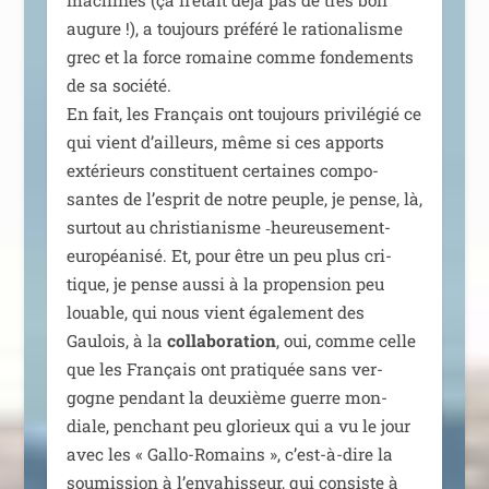
machines (ça n’était déjà pas de très bon
augure !), a tou­jours pré­fé­ré le ratio­na­lisme
grec et la force romaine comme fon­de­ments
de sa socié­té.
En fait, les Français ont tou­jours pri­vi­lé­gié ce
qui vient d’ailleurs, même si ces apports
exté­rieurs consti­tuent cer­taines com­po­
santes de l’esprit de notre peuple, je pense, là,
sur­tout au chris­tia­nisme ‑heu­reu­se­ment-
euro­péa­ni­sé. Et, pour être un peu plus cri­
tique, je pense aus­si à la pro­pen­sion peu
louable, qui nous vient éga­le­ment des
Gaulois, à la
col­la­bo­ra­tion
, oui, comme celle
que les Français ont pra­ti­quée sans ver­
gogne pen­dant la deuxième guerre mon­
diale, pen­chant peu glo­rieux qui a vu le jour
avec les « Gallo-Romains », c’est-à-dire la
sou­mis­sion à l’envahisseur, qui consiste à