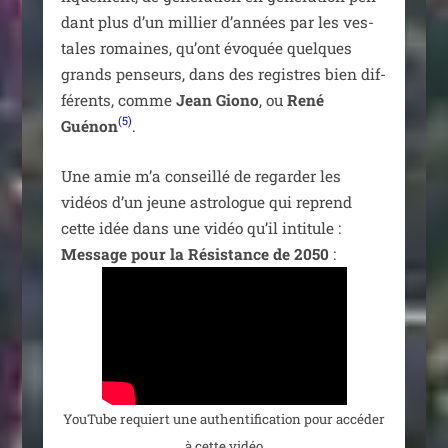
dant plus d’un mil­lier d’années par les ves­
tales romaines, qu’ont évo­quée quelques
grands pen­seurs, dans des registres bien dif­
fé­rents, comme
Jean Giono
, ou
René
(5)
Guénon
.
Une amie m’a conseillé de regar­der les
vidéos d’un jeune astro­logue qui reprend
cette idée dans une vidéo qu’il inti­tule :
Message pour la Résistance de 2050
:
YouTube requiert une authen­ti­fi­ca­tion pour accé­der
à cette vidéo