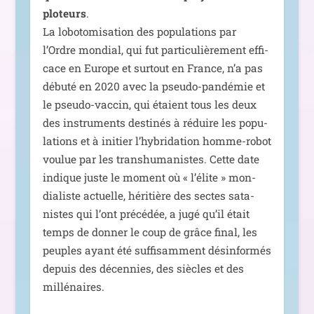
plo­teurs
.
La lobo­to­mi­sa­tion des popu­la­tions par
l’Ordre mon­dial, qui fut par­ti­cu­liè­re­ment effi­
cace en Europe et sur­tout en France, n’a pas
débu­té en 2020 avec la pseu­do-pan­dé­mie et
le pseu­do-vac­cin, qui étaient tous les deux
des ins­tru­ments des­ti­nés à réduire les popu­
la­tions et à ini­tier l’hybridation homme-robot
vou­lue par les trans­hu­ma­nistes. Cette date
indique juste le moment où « l’élite » mon­
dia­liste actuelle, héri­tière des sectes sata­
nistes qui l’ont pré­cé­dée, a jugé qu’il était
temps de don­ner le coup de grâce final, les
peuples ayant été suf­fi­sam­ment dés­in­for­més
depuis des décen­nies, des siècles et des
millénaires.