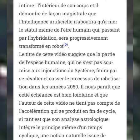
intime : l’intérieur de son corps et il
démontre de façon magis­trale que
l’Intelligence arti­fi­cielle n’aboutira qu’à nier
le sta­tut même de l’être humain qui, pas­sant
par l’hybridation, sera pro­gres­si­ve­ment
(6)
trans­for­mé en robot
.
Le titre de cette vidéo sug­gère que la par­tie
de l’espèce humaine, qui ne s’est pas sou­
mise aux injonc­tions du Système, fini­ra par
se révol­ter et cas­ser le pro­ces­sus de robo­ti­sa­
tion dans les années 2050. Il nous paraît que
cette échéance est bien loin­taine et que
l’auteur de cette vidéo ne tient pas compte de
l’accélération qui se pro­duit en fin de cycle,
si tant est que son ana­lyse astro­lo­gique
intègre le prin­cipe même d’un temps
cyclique, une notion natu­relle issue de