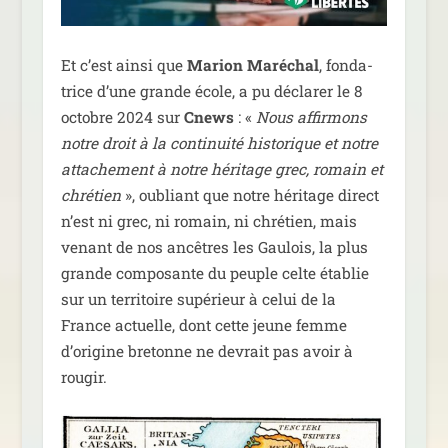
Et c’est ain­si que
Marion Maréchal
, fon­da­
trice d’une grande école, a pu décla­rer le 8
octobre 2024 sur
Cnews
: «
Nous affir­mons
notre droit à la conti­nui­té his­to­rique et notre
atta­che­ment à notre héri­tage grec, romain et
chré­tien
», oubliant que notre héri­tage direct
n’est ni grec, ni romain, ni chré­tien, mais
venant de nos ancêtres les Gaulois, la plus
grande com­po­sante du peuple celte éta­blie
sur un ter­ri­toire supé­rieur à celui de la
France actuelle, dont cette jeune femme
d’origine bre­tonne ne devrait pas avoir à
rougir.