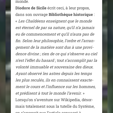
monde.
Diodore de Sicile
écrit ceci, à leur pro­pos,
dans son ouvrage
Bibliothèque his­to­rique
:
«
Les Chaldéens enseignent que le monde
est éter­nel de par sa nature, qu’il n’a jamais
eu de com­men­ce­ment et qu’il n’au­ra pas de
fin. Selon leur phi­lo­so­phie, l’ordre et l’ar­ran­
ge­ment de la matière sont dus à une pro­vi­
dence divine ; rien de ce qui s’ob­serve au ciel
n’est l’ef­fet du hasard ; tout s’ac­com­plit par la
volon­té immuable et sou­ve­raine des dieux.
Ayant obser­vé les astres depuis les temps
les plus recu­lés, ils en connaissent exac­te­
ment le cours et l’in­fluence sur les hommes,
et pré­disent à tout le monde l’a­ve­nir
. »
Lorsqu’on s’aventure sur Wikipedia, désor­
mais tota­le­ment sous la tutelle du Système,
on s’aperçoit que l’article consa­cré à