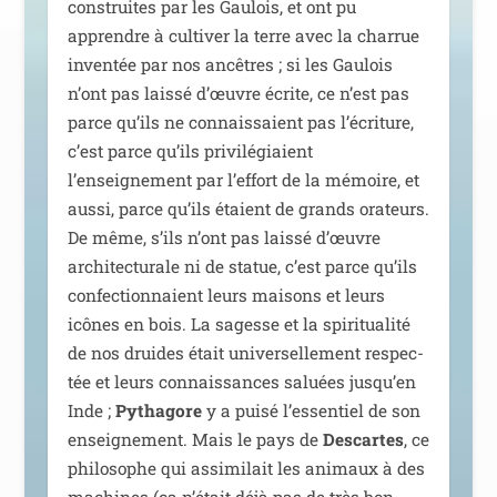
construites par les Gaulois, et ont pu
apprendre à culti­ver la terre avec la char­rue
inven­tée par nos ancêtres ; si les Gaulois
n’ont pas lais­sé d’œuvre écrite, ce n’est pas
parce qu’ils ne connais­saient pas l’écriture,
c’est parce qu’ils pri­vi­lé­giaient
l’enseignement par l’effort de la mémoire, et
aus­si, parce qu’ils étaient de grands ora­teurs.
De même, s’ils n’ont pas lais­sé d’œuvre
archi­tec­tu­rale ni de sta­tue, c’est parce qu’ils
confec­tion­naient leurs mai­sons et leurs
icônes en bois. La sagesse et la spi­ri­tua­li­té
de nos druides était uni­ver­sel­le­ment res­pec­
tée et leurs connais­sances saluées jusqu’en
Inde ;
Pythagore
y a pui­sé l’essentiel de son
ensei­gne­ment. Mais le pays de
Descartes
, ce
phi­lo­sophe qui assi­mi­lait les ani­maux à des