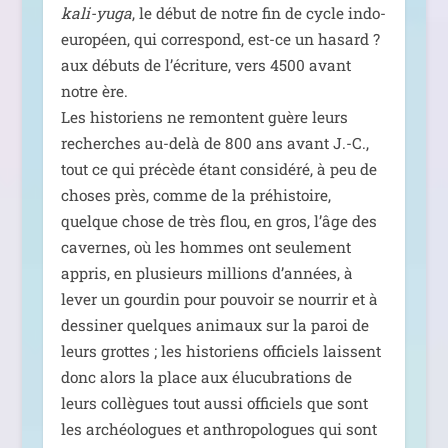
kali-yuga
, le début de notre fin de cycle indo-
euro­péen, qui cor­res­pond, est-ce un hasard ?
aux débuts de l’écriture, vers 4500 avant
notre ère.
Les his­to­riens ne remontent guère leurs
recherches au-delà de 800 ans avant J.-C.,
tout ce qui pré­cède étant consi­dé­ré, à peu de
choses près, comme de la pré­his­toire,
quelque chose de très flou, en gros, l’âge des
cavernes, où les hommes ont seule­ment
appris, en plu­sieurs mil­lions d’années, à
lever un gour­din pour pou­voir se nour­rir et à
des­si­ner quelques ani­maux sur la paroi de
leurs grottes ; les his­to­riens offi­ciels laissent
donc alors la place aux élu­cu­bra­tions de
leurs col­lègues tout aus­si offi­ciels que sont
les archéo­logues et anthro­po­logues qui sont