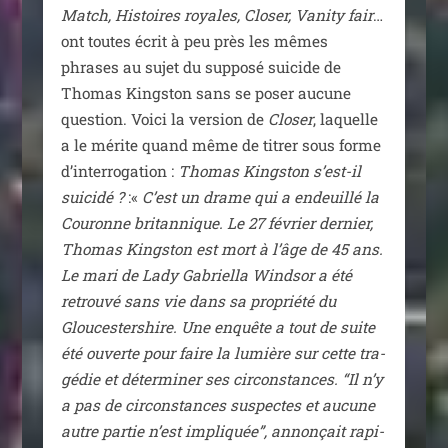
Match, Histoires royales, Closer, Vanity fair
…
ont toutes écrit à peu près les mêmes
phrases au sujet du sup­po­sé sui­cide de
Thomas Kingston sans se poser aucune
ques­tion. Voici la ver­sion de
Closer
, laquelle
a le mérite quand même de titrer sous forme
d’interrogation :
Thomas Kingston s’est-il
sui­ci­dé ?
:«
C’est un drame qui a endeuillé la
Couronne bri­tan­nique. Le 27 février der­nier,
Thomas Kingston est mort à l’âge de 45 ans.
Le mari de Lady Gabriella Windsor a été
retrou­vé sans vie dans sa pro­prié­té du
Gloucestershire. Une enquête a tout de suite
été ouverte pour faire la lumière sur cette tra­
gé­die et déter­mi­ner ses cir­cons­tances. “Il n’y
a pas de cir­cons­tances sus­pectes et aucune
autre par­tie n’est impli­quée”, annon­çait rapi­