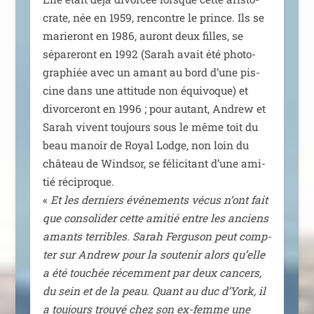
crate, née en 1959, ren­contre le prince. Ils se
marie­ront en 1986, auront deux filles, se
sépa­re­ront en 1992 (Sarah avait été pho­to­
gra­phiée avec un amant au bord d’une pis­
cine dans une atti­tude non équi­voque) et
divor­ce­ront en 1996 ; pour autant, Andrew et
Sarah vivent tou­jours sous le même toit du
beau manoir de Royal Lodge, non loin du
châ­teau de Windsor, se féli­ci­tant d’une ami­
tié réci­proque.
«
Et les der­niers évé­ne­ments vécus n’ont fait
que conso­li­der cette ami­tié entre les anciens
amants ter­ribles. Sarah Ferguson peut comp­
ter sur Andrew pour la sou­te­nir alors qu’elle
a été tou­chée récem­ment par deux can­cers,
du sein et de la peau. Quant au duc d’York, il
a tou­jours trou­vé chez son ex-femme une