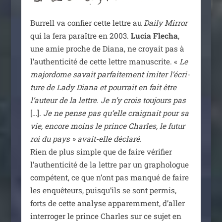
Burrell va confier cette lettre au
Daily Mirror
qui la fera paraître en 2003.
Lucia Flecha
,
une amie proche de Diana, ne croyait pas à
l’authenticité de cette lettre manus­crite. «
Le
major­dome savait par­fai­te­ment imi­ter l’é­cri­
ture de Lady Diana et pour­rait en fait être
l’au­teur de la lettre. Je n’y crois tou­jours pas
[…]
. Je ne pense pas qu’elle crai­gnait pour sa
vie, encore moins le prince Charles, le futur
roi du pays » avait-elle décla­ré.
Rien de plus simple que de faire véri­fier
l’authenticité de la lettre par un gra­pho­logue
com­pé­tent, ce que n’ont pas man­qué de faire
les enquê­teurs, puisqu’ils se sont per­mis,
forts de cette ana­lyse appa­rem­ment, d’aller
inter­ro­ger le prince Charles sur ce sujet en