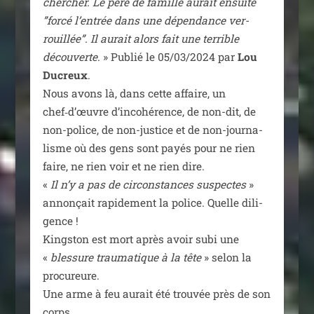
cher­cher. Le père de famille aurait ensuite
”for­cé l’entrée dans une dépen­dance ver­
rouillée”. Il aurait alors fait une ter­rible
décou­verte
. » Publié le 05/​03/​2024 par
Lou
Ducreux
.
Nous avons là, dans cette affaire, un
chef‑d’œuvre d’incohérence, de non-dit, de
non-police, de non-jus­tice et de non-jour­na­
lisme où des gens sont payés pour ne rien
faire, ne rien voir et ne rien dire.
«
Il n’y a pas de cir­cons­tances sus­pectes
»
annon­çait rapi­de­ment la police. Quelle dili­
gence !
Kingston est mort après avoir subi une
«
bles­sure trau­ma­tique à la tête
» selon la
pro­cu­reure.
Une arme à feu aurait été trou­vée près de son
corps.