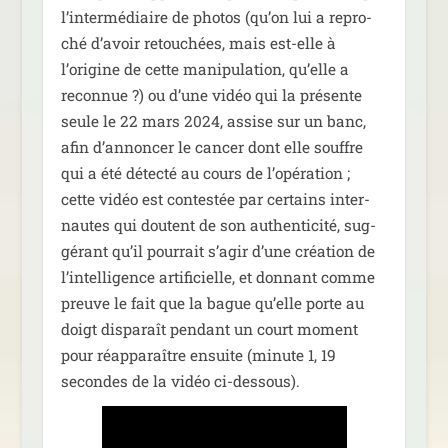
l’intermédiaire de pho­tos (qu’on lui a repro­
ché d’avoir retou­chées, mais est-elle à
l’origine de cette mani­pu­la­tion, qu’elle a
recon­nue ?) ou d’une vidéo qui la pré­sente
seule le 22 mars 2024, assise sur un banc,
afin d’annoncer le can­cer dont elle souffre
qui a été détec­té au cours de l’opération ;
cette vidéo est contes­tée par cer­tains inter­
nautes qui doutent de son authen­ti­ci­té, sug­
gé­rant qu’il pour­rait s’agir d’une créa­tion de
l’intelligence arti­fi­cielle, et don­nant comme
preuve le fait que la bague qu’elle porte au
doigt dis­pa­raît pen­dant un court moment
pour réap­pa­raître ensuite (minute 1, 19
secondes de la vidéo ci-dessous).