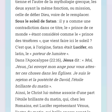
tienne et l’autre de la mytho­lo­gie grecque, les
deux ayant la même fonc­tion, ou mis­sion,
celle de défier Dieu, voire de le rem­pla­cer.
Sous le soleil de Satan
: il y a comme une
contra­dic­tion dans ce titre, le « prince de ce
monde » étant consi­dé­ré comme le « prince
des ténèbres », que vient faire ici le soleil ?
C’est que, à l’origine, Satan était
Lucifer
, en
latin, le «
por­teur de lumière
».
Dans l’Apocalypse (22:16),
Jésus
dit : «
Moi,
Jésus, j’ai envoyé mon ange pour vous attes­
ter ces choses dans les Églises. Je suis le
reje­ton et la pos­té­ri­té de David, l’étoile
brillante du matin
».
Ainsi, le Christ lui-même asso­cie d’une part
l’étoile brillante du matin, qui, chez les
Romains, est Lucifer repré­sen­tant Vénus,