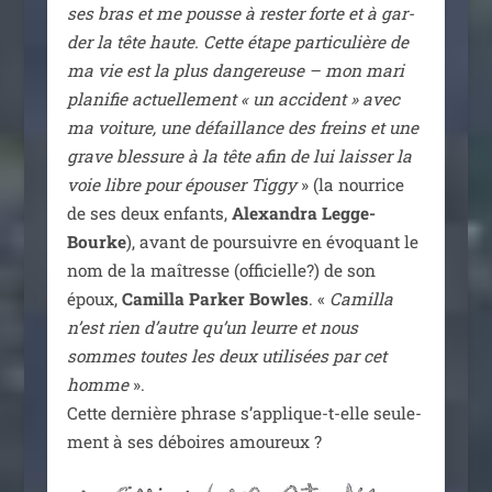
ses bras et me pousse à res­ter forte et à gar­
der la tête haute. Cette étape par­ti­cu­lière de
ma vie est la plus dan­ge­reuse – mon mari
pla­ni­fie actuel­le­ment « un acci­dent » avec
ma voi­ture, une défaillance des freins et une
grave bles­sure à la tête afin de lui lais­ser la
voie libre pour épou­ser Tiggy
» (la nour­rice
de ses deux enfants,
Alexandra Legge-
Bourke
), avant de pour­suivre en évo­quant le
nom de la maî­tresse (offi­cielle?) de son
époux,
Camilla Parker Bowles
. «
Camilla
n’est rien d’autre qu’un leurre et nous
sommes toutes les deux uti­li­sées par cet
homme
».
Cette der­nière phrase s’applique-t-elle seule­
ment à ses déboires amoureux ?