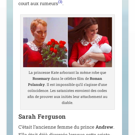
(3)
court aux rumeurs
.
La prin­cesse Kate arbo­rant la même robe que
Rosemary
dans le célèbre film de
Roman
Polansky
. Il est impos­sible qu’il s’a­gisse d’une
coïn­ci­dence. Les sata­nistes envoient des codes
afin de prou­ver aux ini­tiés leur atta­che­ment au
diable.
Sarah Ferguson
C’était l’ancienne femme du prince
Andrew
.
Elle était déjà divor­cée lorsque cette aris­to­