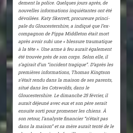
de­ment la police. Quelques jours après, de
nou­velles infor­ma­tions inquié­tantes ont été
dévoi­lées. Katy Skerrett, pro­cu­reure prin­ci­
pale du Gloucestershire, a indi­qué que l’ex-
compagnon de Pippa Middleton était mort
après avoir subi une « bles­sure trau­ma­tique
à la tête ». Une arme à feu aurait éga­le­ment
été trou­vée près de son corps. Selon elle, il
s’a­gi­rait d’un “inci­dent tra­gique”. D’après les
pre­mières infor­ma­tions, Thomas Kingtson
s’était ren­du dans la mai­son de ses parents,
situé dans les Cotswolds, dans le
Gloucestershire. Le dimanche 25 février, il
aurait déjeu­né avec eux et son père serait
ensuite sor­ti pour pro­me­ner les chiens. À
son retour, l’analyste finan­cier “n’était pas
dans la mai­son” et sa mère aurait ten­té de le