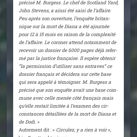
pré­ci­sé M. Burgess. Le chef de Scotland Yard,
John Stevens, a ain­si été sai­si de l’af­faire.
Peu après son ouver­ture, l’en­quête bri­tan­
nique sur la mort de Diana a été ajour­née
pour 12 à 15 mois en rai­son de la com­plexi­té
de l’af­faire. Le coro­ner attend notam­ment de
rece­voir un dos­sier de 6000 pages déjà refer­
mé par la jus­tice fran­çaise. Il espère obte­nir
“la per­mis­sion d’u­ti­li­ser sans entraves” ce
dos­sier fran­çais et déci­de­ra sur cette base
qui sera appe­lé à témoi­gner. M. Burgess a
pré­ci­sé que son enquête avait une base com­
mune avec celle menée côté fran­çais mais
qu’elle res­tait limi­tée à l’exa­men des cir­
cons­tances détaillées de la mort de Diana et
de Dodi
. »
Autrement dit : «
Circulez, y a rien à voir
»,