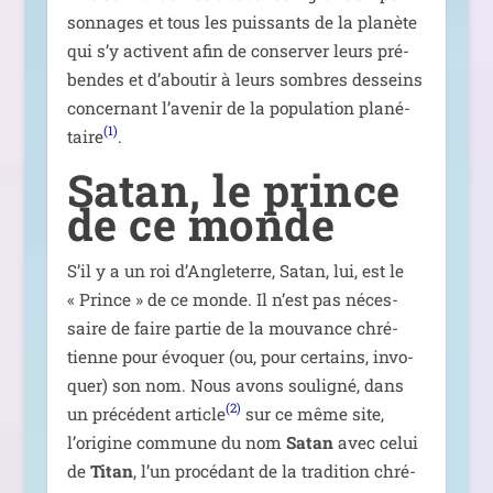
son­nages et tous les puis­sants de la pla­nète
qui s’y activent afin de conser­ver leurs pré­
bendes et d’aboutir à leurs sombres des­seins
concer­nant l’avenir de la popu­la­tion pla­né­
(1)
taire
.
Satan, le prince
de ce monde
S’il y a un roi d’Angleterre, Satan, lui, est le
« Prince » de ce monde. Il n’est pas néces­
saire de faire par­tie de la mou­vance chré­
tienne pour évo­quer (ou, pour cer­tains, invo­
quer) son nom. Nous avons sou­li­gné, dans
(2)
un pré­cé­dent article
sur ce même site,
l’origine com­mune du nom
Satan
avec celui
de
Titan
, l’un pro­cé­dant de la tra­di­tion chré­