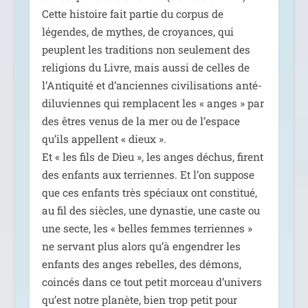
Cette his­toire fait par­tie du cor­pus de
légendes, de mythes, de croyances, qui
peuplent les tra­di­tions non seule­ment des
reli­gions du Livre, mais aus­si de celles de
l’Antiquité et d’anciennes civi­li­sa­tions anté­
di­lu­viennes qui rem­placent les « anges » par
des êtres venus de la mer ou de l’espace
qu’ils appellent « dieux ».
Et « les fils de Dieu », les anges déchus, firent
des enfants aux ter­riennes. Et l’on sup­pose
que ces enfants très spé­ciaux ont consti­tué,
au fil des siècles, une dynas­tie, une caste ou
une secte, les « belles femmes ter­riennes »
ne ser­vant plus alors qu’à engen­drer les
enfants des anges rebelles, des démons,
coin­cés dans ce tout petit mor­ceau d’univers
qu’est notre pla­nète, bien trop petit pour