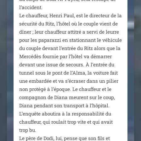
l’accident.
Le chauf­feur, Henri Paul, est le direc­teur de la
sécu­ri­té du Ritz, l’hôtel où le couple vient de
dîner ; leur chauf­feur atti­tré a ser­vi de leurre
pour les papa­raz­zi en sta­tion­nant le véhi­cule
du couple devant l’entrée du Ritz alors que la
Mercédès four­nie par l’hôtel va démar­rer
devant une issue de secours. À l’entrée du
tun­nel sous le pont de l’Alma, la voi­ture fait
une embar­dée et va s’écraser dans un pilier
non pro­té­gé à l’époque. Le chauf­feur et le
com­pa­gnon de Diana meurent sur le coup,
Diana pen­dant son trans­port à l’hôpital.
L’enquête abou­ti­ra à la res­pon­sa­bi­li­té du
chauf­feur, qui rou­lait trop vite et qui avait
trop bu.
Le père de Dodi, lui, pense que son fils et