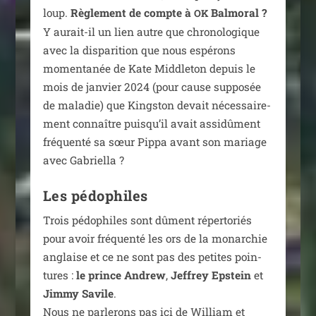
loup.
Règlement de compte à
Balmoral ?
OK
Y aurait-il un lien autre que chro­no­lo­gique
avec la dis­pa­ri­tion que nous espé­rons
momen­ta­née de Kate Middleton depuis le
mois de jan­vier 2024 (pour cause sup­po­sée
de mala­die) que Kingston devait néces­sai­re­
ment connaître puisqu’il avait assi­dû­ment
fré­quen­té sa sœur Pippa avant son mariage
avec Gabriella ?
Les pédophiles
Trois pédo­philes sont dûment réper­to­riés
pour avoir fré­quen­té les ors de la monar­chie
anglaise et ce ne sont pas des petites poin­
tures :
le prince Andrew
,
Jeffrey Epstein
et
Jimmy Savile
.
Nous ne par­le­rons pas ici de William et