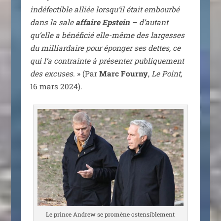
indé­fec­tible alliée lors­qu’il était embour­bé
dans la sale
affaire Epstein
– d’au­tant
qu’elle a béné­fi­cié elle-même des lar­gesses
du mil­liar­daire pour épon­ger ses dettes, ce
qui l’a contrainte à pré­sen­ter publi­que­ment
des excuses
. » (Par
Marc Fourny
,
Le Point
,
16 mars 2024).
Le prince Andrew se pro­mène osten­si­ble­ment