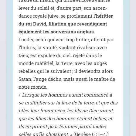
l’astre du matin, qui brille encore avant le
lever du soleil et, d’autre part, son ascen­
dance royale juive, se pro­cla­mant l’
héri­tier
du roi David, filia­tion que reven­diquent
éga­le­ment les sou­ve­rains anglais
.
Lucifer, celui qui veut trop briller, atteint par
l’hubris, la vani­té, vou­lant riva­li­ser avec
Dieu, est expul­sé du ciel, reje­té dans le
monde maté­riel, la Terre, avec les anges
rebelles qui le sui­vaient ; il devien­dra alors
Satan, l’ange déchu, mais aus­si le maître de
notre monde.
«
Lorsque les hommes eurent com­men­cé à
se mul­ti­plier sur la face de la terre, et que des
filles leur furent nées, les fils de Dieu virent
que les filles des hommes étaient belles, et
ils en prirent pour femmes par­mi toutes
celles qu’ils choi­sirent
. » (Genèse 6 : 1–4.)