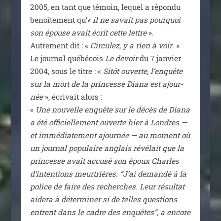
2005, en tant que témoin, lequel a répon­du
benoî­te­ment qu’
« il ne savait pas pour­quoi
son épouse avait écrit cette lettre
».
Autrement dit : «
Circulez, y a rien à voir
. »
Le jour­nal qué­bé­cois
Le devoir
du 7 jan­vier
2004, sous le titre : «
Sitôt ouverte, l’en­quête
sur la mort de la prin­cesse Diana est ajour­
née
», écri­vait alors :
«
Une nou­velle enquête sur le décès de Diana
a été offi­ciel­le­ment ouverte hier à Londres —
et immé­dia­te­ment ajour­née — au moment où
un jour­nal popu­laire anglais révé­lait que la
prin­cesse avait accu­sé son époux Charles
d’in­ten­tions meur­trières. “J’ai deman­dé à la
police de faire des recherches. Leur résul­tat
aide­ra à déter­mi­ner si de telles ques­tions
entrent dans le cadre des enquêtes”, a encore