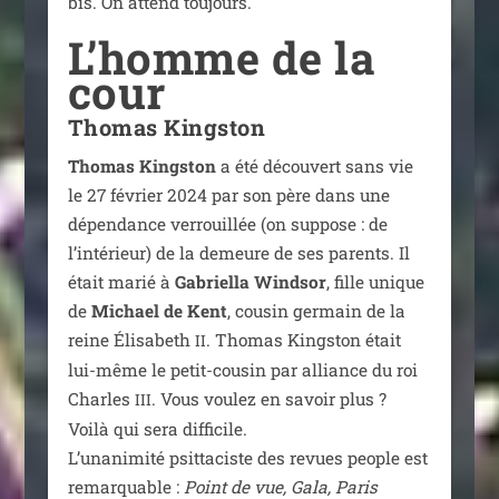
bis. On attend toujours.
L’homme de la
cour
Thomas Kingston
Thomas Kingston
a été décou­vert sans vie
le 27 février 2024 par son père dans une
dépen­dance ver­rouillée (on sup­pose : de
l’intérieur) de la demeure de ses parents. Il
était marié à
Gabriella Windsor
, fille unique
de
Michael de Kent
, cou­sin ger­main de la
reine Élisabeth
. Thomas Kingston était
II
lui-même le petit-cou­sin par alliance du roi
Charles
. Vous vou­lez en savoir plus ?
III
Voilà qui sera dif­fi­cile.
L’unanimité psit­ta­ciste des revues people est
remar­quable :
Point de vue, Gala, Paris