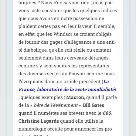
ori­gines ? Nous n’en savons rien ; nous pou­
vons juste consta­ter que les quelques indices
que nous avons en notre pos­ses­sion ne
plaident certes pas en leur faveur. Il semble,
en effet, que les Windsor se croient obli­gés
de four­nir des gages d’allégeance à une enti­
té dia­bo­lique, qu’elle soit réelle ou exis­tant
seule­ment dans leurs cer­veaux déran­gés,
comme s’y sont sou­mis les repré­sen­tants
des diverses sectes au Pouvoir comme nous
l’évoquions dans un article pré­cé­dent (
La
France, labo­ra­toire de la secte mon­dia­liste
)
; quelques exemples :
Macron
, quand il parle
de la «
bête de l’événement
»,
Bill Gates
quand il numé­rote ses bre­vets avec le
666
,
Christine Lagarde
quand elle uti­lise la
numé­ro­lo­gie occulte pour annon­cer les pro­