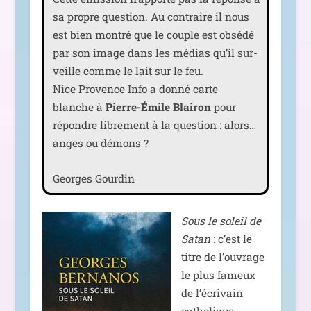
sa propre ques­tion. Au contraire il nous
est bien mon­tré que le couple est obsé­dé
par son image dans les médias qu’il sur­
veille comme le lait sur le feu.
Nice Provence Info a don­né carte
blanche à
Pierre-Émile Blairon
pour
répondre libre­ment à la ques­tion : alors…
anges ou démons ?
Georges Gourdin
Sous le soleil de
Satan
: c’est le
titre de l’ouvrage
le plus fameux
de l’écrivain
catho­lique