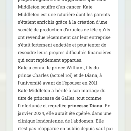
Middleton souffre d’un can­cer. Kate
Middleton est une rotu­rière dont les parents
s’étaient enri­chis grâce à la créa­tion d’une
socié­té de pro­duc­tion d’articles de fête qu’ils
ont reven­due récem­ment car leur entre­prise
s’était for­te­ment endet­tée et pour ten­ter de
résoudre leurs propres dif­fi­cul­tés finan­cières
qui sont rapi­de­ment appa­rues.
Kate a connu le prince William, fils du
prince Charles (actuel roi) et de Diana, à
l’université avant de l’épouser en 2011.
Kate Middleton a héri­té à son mariage du
titre de prin­cesse de Galles, tout comme
l’infortunée et regret­tée
prin­cesse Diana
. En
jan­vier 2024, elle aurait été opé­rée, dans une
cli­nique lon­do­nienne, de l’abdomen. Elle
n’est pas réap­pa­rue en public depuis sauf par