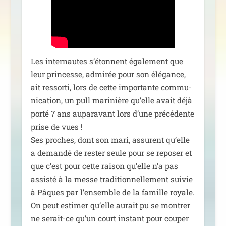
Les inter­nautes s’étonnent éga­le­ment que
leur prin­cesse, admi­rée pour son élé­gance,
ait res­sor­ti, lors de cette impor­tante com­mu­
ni­ca­tion, un pull mari­nière qu’elle avait déjà
por­té 7 ans aupa­ra­vant lors d’une pré­cé­dente
prise de vues !
Ses proches, dont son mari, assurent qu’elle
a deman­dé de res­ter seule pour se repo­ser et
que c’est pour cette rai­son qu’elle n’a pas
assis­té à la messe tra­di­tion­nel­le­ment sui­vie
à Pâques par l’ensemble de la famille royale.
On peut esti­mer qu’elle aurait pu se mon­trer
ne serait-ce qu’un court ins­tant pour cou­per