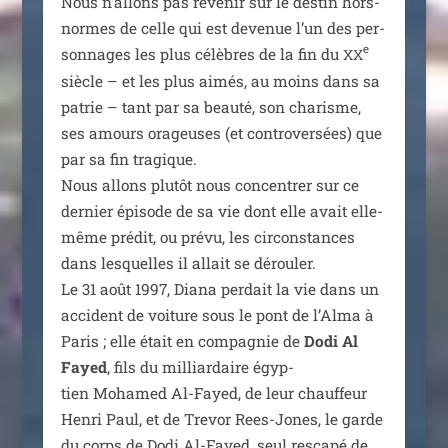
Nous n’allons pas reve­nir sur le des­tin hors-
normes de celle qui est deve­nue l’un des per­
e
son­nages les plus célèbres de la fin du
XX
siècle – et les plus aimés, au moins dans sa
patrie – tant par sa beau­té, son cha­risme,
ses amours ora­geuses (et contro­ver­sées) que
par sa fin tra­gique.
Nous allons plu­tôt nous concen­trer sur ce
der­nier épi­sode de sa vie dont elle avait elle-
même pré­dit, ou pré­vu, les cir­cons­tances
dans les­quelles il allait se dérou­ler.
Le 31 août 1997, Diana per­dait la vie dans un
acci­dent de voi­ture sous le pont de l’Alma à
Paris ; elle était en com­pa­gnie de
Dodi Al
Fayed
, fils du mil­liar­daire égyp­
tien Mohamed Al-Fayed, de leur chauf­feur
Henri Paul, et de Trevor Rees-Jones, le garde
du corps de Dodi Al-Fayed, seul res­ca­pé de