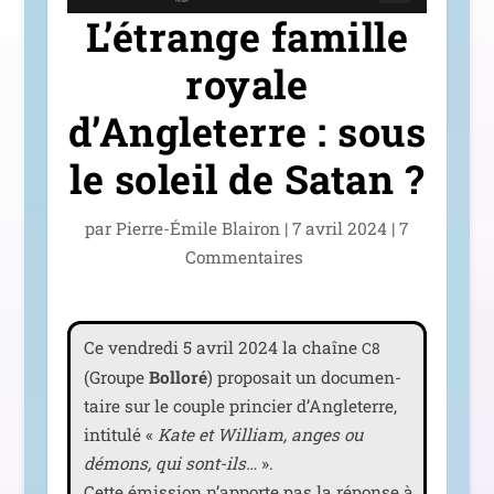
L’étrange famille
royale
d’Angleterre : sous
le soleil de Satan ?
par
Pierre-Émile Blairon
|
7 avril 2024
|
7
Commentaires
Ce ven­dre­di 5 avril 2024 la chaîne
C8
(Groupe
Bolloré
) pro­po­sait un docu­men­
taire sur le couple prin­cier d’Angleterre,
inti­tu­lé «
Kate et William, anges ou
démons, qui sont-ils…
».
Cette émis­sion n’ap­porte pas la réponse à