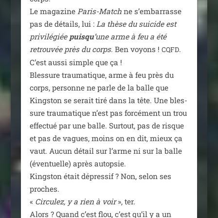
Le maga­zine
Paris-Match
ne s’embarrasse
pas de détails, lui :
La thèse du sui­cide est
pri­vi­lé­giée
puis­qu
’une arme à feu a été
retrou­vée près du corps
. Ben voyons !
.
CQFD
C’est aus­si simple que ça !
Blessure trau­ma­tique, arme à feu près du
corps, per­sonne ne parle de la balle que
Kingston se serait tiré dans la tête. Une bles­
sure trau­ma­tique n’est pas for­cé­ment un trou
effec­tué par une balle. Surtout, pas de risque
et pas de vagues, moins on en dit, mieux ça
vaut. Aucun détail sur l’arme ni sur la balle
(éven­tuelle) après autop­sie.
Kingston était dépres­sif ? Non, selon ses
proches.
«
Circulez, y a rien à voir
», ter.
Alors ? Quand c’est flou, c’est qu’il y a un