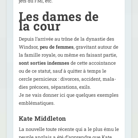
jets du
, etc.
FMI
Les dames de
la cour
Depuis l’arrivée au trône de la dynas­tie des
Windsor,
peu de femmes
, gra­vi­tant autour de
la famille royale, ou même en fai­sant par­tie,
sont sor­ties indemnes
de cette accoin­tance
ou de ce sta­tut, sauf à quit­ter à temps le
cercle per­ni­cieux : divorces, acci­dent, mala­
dies pré­coces, sépa­ra­tions, exils.
Je ne vais don­ner ici que quelques exemples
emblématiques.
Kate Middleton
La nou­velle toute récente qui a le plus ému le
peuple anglais a été d’apprendre que Kate