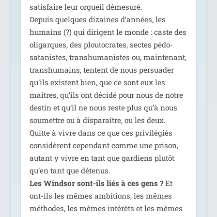
satis­faire leur orgueil déme­su­ré.
Depuis quelques dizaines d’années, les
humains (?) qui dirigent le monde : caste des
oli­garques, des plou­to­crates, sectes pédo-
sata­nistes, trans­hu­ma­nistes ou, main­te­nant,
trans­hu­mains, tentent de nous per­sua­der
qu’ils existent bien, que ce sont eux les
maîtres, qu’ils ont déci­dé pour nous de notre
des­tin et qu’il ne nous reste plus qu’à nous
sou­mettre ou à dis­pa­raître, ou les deux.
Quitte à vivre dans ce que ces pri­vi­lé­giés
consi­dèrent cepen­dant comme une pri­son,
autant y vivre en tant que gar­diens plu­tôt
qu’en tant que déte­nus.
Les Windsor sont-ils liés à ces gens ?
Et
ont-ils les mêmes ambi­tions, les mêmes
méthodes, les mêmes inté­rêts et les mêmes