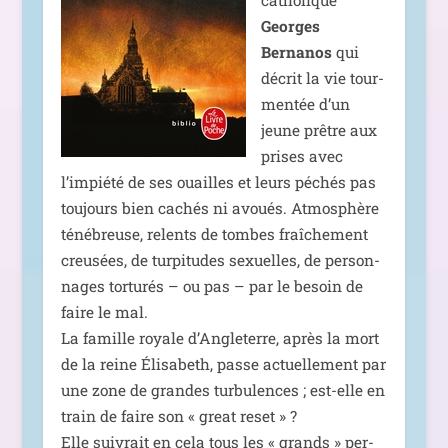
Georges
Bernanos
qui
décrit la vie tour­
men­tée d’un
jeune prêtre aux
prises avec
l’impiété de ses ouailles et leurs péchés pas
tou­jours bien cachés ni avoués. Atmosphère
téné­breuse, relents de tombes fraî­che­ment
creu­sées, de tur­pi­tudes sexuelles, de per­son­
nages tor­tu­rés – ou pas – par le besoin de
faire le mal.
La famille royale d’Angleterre, après la mort
de la reine Élisabeth, passe actuel­le­ment par
une zone de grandes tur­bu­lences ; est-elle en
train de faire son « great reset » ?
Elle sui­vrait en cela tous les « grands » per­