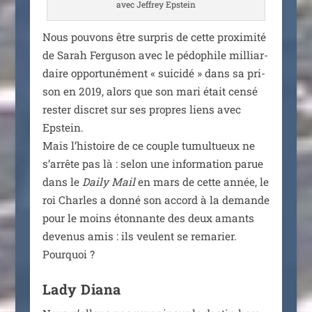
avec Jeffrey Epstein
Nous pou­vons être sur­pris de cette proxi­mi­té
de Sarah Ferguson avec le pédo­phile mil­liar­
daire oppor­tu­né­ment « sui­ci­dé » dans sa pri­
son en 2019, alors que son mari était cen­sé
res­ter dis­cret sur ses propres liens avec
Epstein.
Mais l’histoire de ce couple tumul­tueux ne
s’arrête pas là : selon une infor­ma­tion parue
dans le
Daily Mail
en mars de cette année, le
roi Charles a don­né son accord à la demande
pour le moins éton­nante des deux amants
deve­nus amis : ils veulent se rema­rier.
Pourquoi ?
Lady Diana