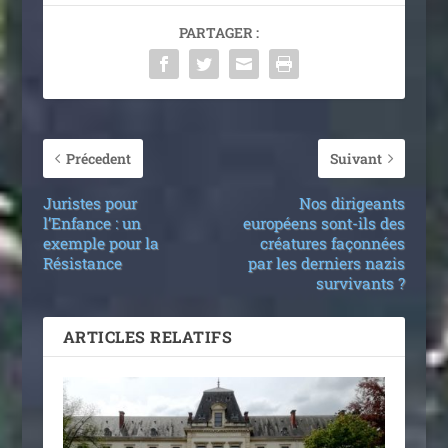
PARTAGER :
Précedent
Suivant
Juristes pour
Nos dirigeants
l’Enfance : un
européens sont-ils des
exemple pour la
créatures façonnées
Résistance
par les derniers nazis
survivants ?
ARTICLES RELATIFS