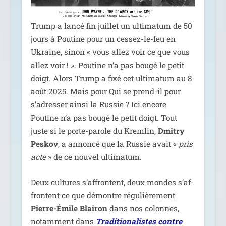
Trump a lan­cé fin juillet un ulti­ma­tum de 50
jours à Poutine pour un ces­sez-le-feu en
Ukraine, sinon « vous allez voir ce que vous
allez voir ! ». Poutine n’a pas bou­gé le petit
doigt. Alors Trump a fixé cet ulti­ma­tum au 8
août 2025. Mais pour Qui se prend-il pour
s’a­dres­ser ain­si la Russie ? Ici encore
Poutine n’a pas bou­gé le petit doigt. Tout
juste si le porte-parole du Kremlin,
Dmitry
Peskov
, a annon­cé que la Russie avait «
pris
acte
» de ce nou­vel ultimatum.
Deux cultures s’af­frontent, deux mondes s’af­
frontent ce que démontre régu­liè­re­ment
Pierre-Émile Blairon
dans nos colonnes,
notam­ment dans
Traditionalistes contre