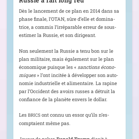
Dès le lan­ce­ment de ce plan en 2014 dans sa
phase finale, l’OTAN, sûre d’elle et domi­na­
trice, a com­mis l’ir­ré­pa­rable erreur de sous-
esti­mer la Russie, et son dirigeant.
Non seule­ment la Russie a tenu bon sur le
plan mili­taire, mais éga­le­ment sur le plan
éco­no­mique puisque les «
sanc­tions éco­no­
miques
» l’ont inci­tée à déve­lop­per son auto­
no­mie indus­trielle et ali­men­taire. La rapine
par l’Occident des avoirs russes a détruit la
confiance de la pla­nète envers le dollar.
Les
ont connu un essor qu’ils n’es­
BRICS
comp­taient même pas.
Joueur de poker,
Donald Trump
disait à