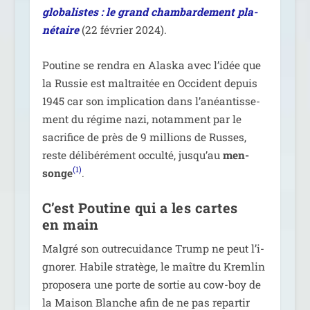
glo­ba­listes : le grand cham­bar­de­ment pla­
né­taire
(22 février 2024).
Poutine se ren­dra en Alaska avec l’i­dée que
la Russie est mal­trai­tée en Occident depuis
1945 car son impli­ca­tion dans l’a­néan­tis­se­
ment du régime nazi, notam­ment par le
sacri­fice de près de 9 mil­lions de Russes,
reste déli­bé­ré­ment occul­té, jus­qu’au
men­
(1)
songe
.
C’est Poutine qui a les cartes
en main
Malgré son outre­cui­dance Trump ne peut l’i­
gno­rer. Habile stra­tège, le maître du Kremlin
pro­po­se­ra une porte de sor­tie au cow-boy de
la Maison Blanche afin de ne pas repar­tir