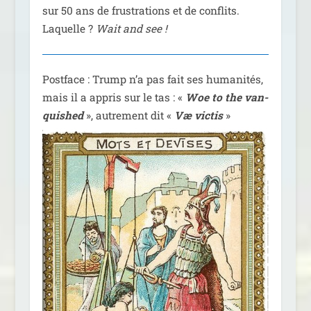
sur 50 ans de frus­tra­tions et de conflits.
Laquelle ?
Wait and see !
Postface : Trump n’a pas fait ses huma­ni­tés,
mais il a appris sur le tas : «
Woe to the van­
qui­shed
», autre­ment dit «
Væ vic­tis
»