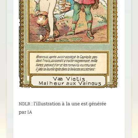
: l’illus­tra­tion à la une est géné­rée
NDLR
par
IA