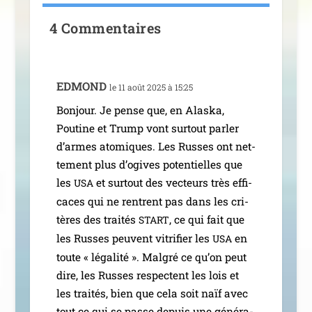
4 Commentaires
EDMOND
le 11 août 2025 à 15:25
Bonjour. Je pense que, en Alaska,
Poutine et Trump vont sur­tout par­ler
d’armes ato­miques. Les Russes ont net­
te­ment plus d’o­gives poten­tielles que
les
et sur­tout des vec­teurs très effi­
USA
caces qui ne rentrent pas dans les cri­
tères des trai­tés
, ce qui fait que
START
les Russes peuvent vitri­fier les
en
USA
toute « léga­li­té ». Malgré ce qu’on peut
dire, les Russes res­pectent les lois et
les trai­tés, bien que cela soit naïf avec
tout ce qui se passe depuis une géné­ra­