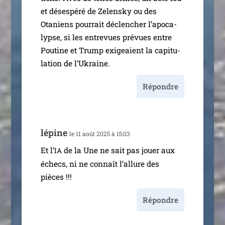
et déses­pé­ré de Zelensky ou des
Otaniens pour­rait déclen­cher l’a­po­ca­
lypse, si les entre­vues pré­vues entre
Poutine et Trump exi­geaient la capi­tu­
la­tion de l’Ukraine.
Répondre
lépine
le 11 août 2025 à 15:03
Et l’
de la Une ne sait pas jouer aux
IA
échecs, ni ne connaît l’al­lure des
pièces !!!
Répondre