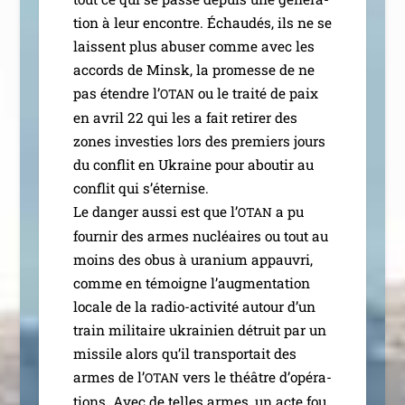
tion à leur encontre. Échaudés, ils ne se
laissent plus abu­ser comme avec les
accords de Minsk, la pro­messe de ne
pas étendre l’
ou le trai­té de paix
OTAN
en avril 22 qui les a fait reti­rer des
zones inves­ties lors des pre­miers jours
du conflit en Ukraine pour abou­tir au
conflit qui s’éternise.
Le dan­ger aus­si est que l’
a pu
OTAN
four­nir des armes nucléaires ou tout au
moins des obus à ura­nium appau­vri,
comme en témoigne l’aug­men­ta­tion
locale de la radio-acti­­vi­­té autour d’un
train mili­taire ukrai­nien détruit par un
mis­sile alors qu’il trans­por­tait des
armes de l’
vers le théâtre d’o­pé­ra­
OTAN
tions. Avec de telles armes, un acte fou