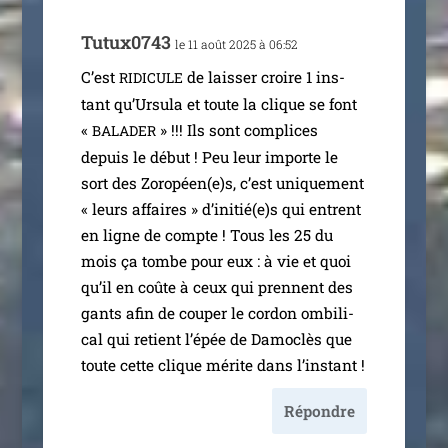
Tutux0743
le 11 août 2025 à 06:52
C’est
de lais­ser croire 1 ins­
RIDICULE
tant qu’Ursula et toute la clique se font
«
» !!! Ils sont com­plices
BALADER
depuis le début ! Peu leur importe le
sort des Zoropéen(e)s, c’est uni­que­ment
« leurs affaires » d’initié(e)s qui entrent
en ligne de compte ! Tous les 25 du
mois ça tombe pour eux : à vie et quoi
qu’il en coûte à ceux qui prennent des
gants afin de cou­per le cor­don ombi­li­
cal qui retient l’é­pée de Damoclès que
toute cette clique mérite dans l’instant !
Répondre