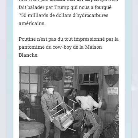
fait bala­der par Trump qui nous a four­gué
750 mil­liards de dol­lars d’hy­dro­car­bures
américains.
Poutine n’est pas du tout impres­sion­né par la
pan­to­mime du cow-boy de la Maison
Blanche.