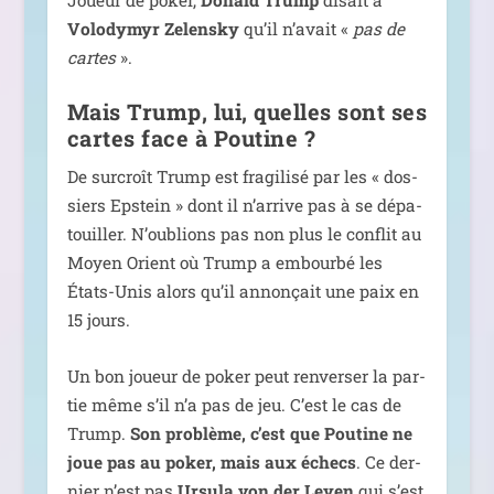
Volodymyr Zelensky
qu’il n’a­vait «
pas de
cartes
».
Mais Trump, lui, quelles sont ses
cartes face à Poutine ?
De sur­croît Trump est fra­gi­li­sé par les « dos­
siers Epstein » dont il n’ar­rive pas à se dépa­
touiller. N’oublions pas non plus le conflit au
Moyen Orient où Trump a embour­bé les
États-Unis alors qu’il annon­çait une paix en
15 jours.
Un bon joueur de poker peut ren­ver­ser la par­
tie même s’il n’a pas de jeu. C’est le cas de
Trump.
Son pro­blème, c’est que Poutine ne
joue pas au poker, mais aux échecs
. Ce der­
nier n’est pas
Ursula von der Leyen
qui s’est