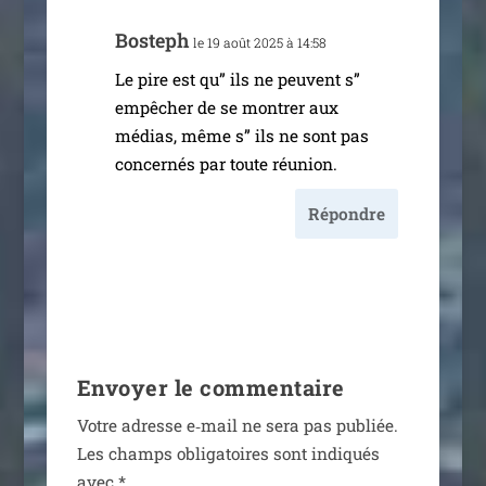
Bosteph
le 19 août 2025 à 14:58
Le pire est qu” ils ne peuvent s”
empê­cher de se mon­trer aux
médias, même s” ils ne sont pas
concer­nés par toute réunion.
Répondre
Envoyer le commentaire
Votre adresse e‑mail ne sera pas publiée.
Les champs obli­ga­toires sont indi­qués
avec
*