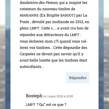
fon­da­trice des Femen
, qui a ins­pi­ré les
créa­teurs du nou­veau timbre de
(Ex Brigitte
) par La
MARIANNE
BARDOT
Poste , dévoi­lé par mol­lande en 2013, en
plein
. Cette c.….e avait cru bon de
LMPT
répondre aux détrac­teurs du
:
LMPT
vous léche­rez mon c?l quand vous col­
le­rez vos timbres… Cette dégour­die des
Carpates ne devait pas savoir qu’il y
avait belle lurette que les timbres était
autocollants…
Répondre
Bosteph
le 1 mars 2026 à 01:05
? Qu” est ce que ?
LMPT