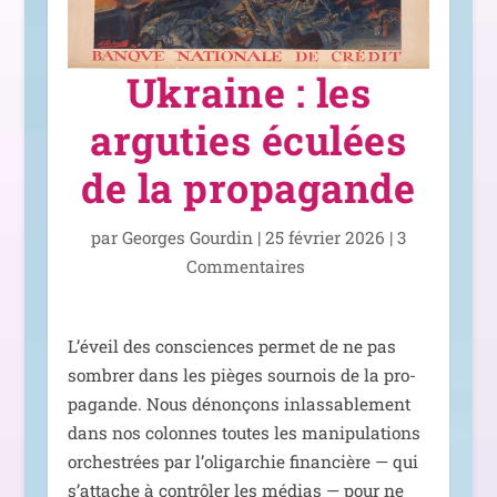
Ukraine : les
arguties éculées
de la propagande
par
Georges Gourdin
|
25 février 2026
|
3
Commentaires
L’éveil des consciences per­met de ne pas
som­brer dans les pièges sour­nois de la pro­
pa­gande. Nous dénon­çons inlas­sa­ble­ment
dans nos colonnes toutes les mani­pu­la­tions
orches­trées par l’o­li­gar­chie finan­cière — qui
s’at­tache à contrô­ler les médias — pour ne