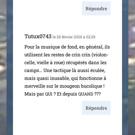
Répondre
Tutux0743
le 26 février 2026 à 02:29
Pour la musique de fond, en géné­ral, ils
uti­lisent les restes de crin crin (vio­lon­
celle, vielle à roue) récu­pé­rés dans les
camps… Une tac­tique là aus­si écu­lée,
mais qua­si inusable, qui fonc­tionne à
mer­veille sur le mou­geon buco­lique !
Mais par
? Et depuis
???
QUI
QUAND
Répondre