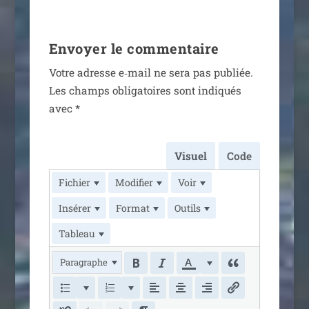
Envoyer le commentaire
Votre adresse e‑mail ne sera pas publiée.
Les champs obli­ga­toires sont indi­qués
avec
*
Visuel
Code
Fichier
Modifier
Voir
Insérer
Format
Outils
Tableau
Paragraphe