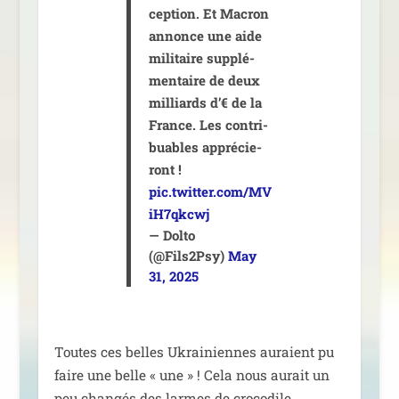
cep­tion. Et Macron
annonce une aide
mili­taire sup­plé­
men­taire de deux
mil­liards d’€ de la
France. Les contri­
buables appré­cie­
ront !
pic.twitter.com/MV
iH7qkcwj
— Dolto
(@Fils2Psy)
May
31, 2025
Toutes ces belles Ukrainiennes auraient pu
faire une belle « une » ! Cela nous aurait un
peu chan­gés des larmes de crocodile.