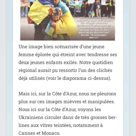
Une image bien scé­na­ri­sée d’une jeune
femme éplo­rée qui étreint avec ten­dresse ses
deux jeunes enfants exi­lés. Notre quo­ti­dien
régio­nal aurait pu res­sor­tir l’un des cli­chés
déjà uti­li­sés (voir le dia­po­ra­ma ci-dessus).
Mais ici, sur la Côte d’Azur, nous ne pleu­rons
plus sur ces images mièvres et mani­pu­lées.
Nous ici sur la Côte d’Azur, voyons les
Ukrainiens cir­cu­ler dans de très grosses ber­
lines aux vitres tein­tées, notam­ment à
Cannes et Monaco.