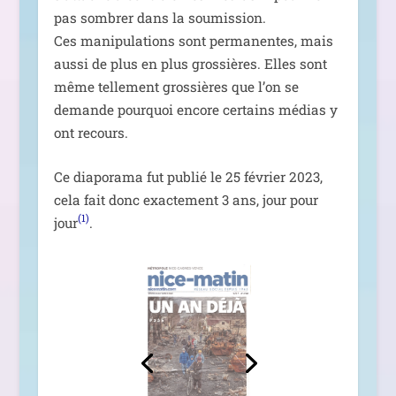
pas som­brer dans la sou­mis­sion.
Ces mani­pu­la­tions sont per­ma­nentes, mais
aus­si de plus en plus gros­sières. Elles sont
même tel­le­ment gros­sières que l’on se
demande pour­quoi encore cer­tains médias y
ont recours.
Ce dia­po­ra­ma fut publié le 25 février 2023,
cela fait donc exac­te­ment 3 ans, jour pour
(1)
jour
.