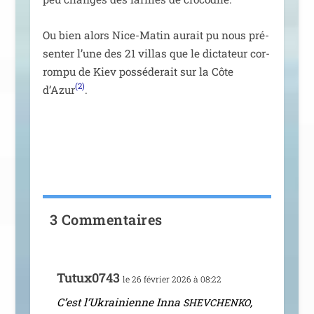
Ou bien alors Nice-Matin aurait pu nous pré­
sen­ter l’une des 21 vil­las que le dic­ta­teur cor­
rom­pu de Kiev pos­sé­de­rait sur la Côte
(2)
d’Azur
.
3 Commentaires
Tutux0743
le 26 février 2026 à 08:22
C’est l’Ukrainienne Inna
,
SHEVCHENKO