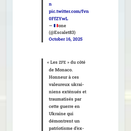
n
pic.twitter.com/fvn
0FfZYwL
—
one
(@Escalet83)
October 16, 2025
«
Les
» du côté
ZFE
de Monaco.
Honneur à ces
valeu­reux ukrai­
niens exté­nués et
trau­ma­ti­sés par
cette guerre en
Ukraine qui
démontrent un
patrio­tisme d’ex­