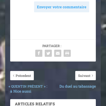
Envoyer votre commentaire
PARTAGER :
Précedent
Suivant
«
» :
Du duel au tabassage
QUENTIN
PRÉSENT
à Nice aussi
ARTICLES RELATIFS