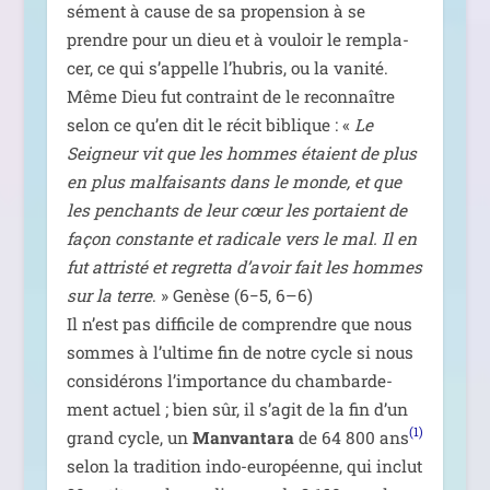
sé­ment à cause de sa pro­pen­sion à se
prendre pour un dieu et à vou­loir le rem­pla­
cer, ce qui s’appelle l’hubris, ou la vani­té.
Même Dieu fut contraint de le recon­naître
selon ce qu’en dit le récit biblique : «
Le
Seigneur vit que les hommes étaient de plus
en plus mal­fai­sants dans le monde, et que
les pen­chants de leur cœur les por­taient de
façon constante et radi­cale vers le mal. Il en
fut attris­té et regret­ta d’a­voir fait les hommes
sur la terre
. » Genèse (6−5, 6–6)
Il n’est pas dif­fi­cile de com­prendre que nous
sommes à l’ultime fin de notre cycle si nous
consi­dé­rons l’importance du cham­bar­de­
ment actuel ; bien sûr, il s’agit de la fin d’un
(1)
grand cycle, un
Manvantara
de 64 800 ans
selon la tra­di­tion indo-euro­péenne, qui inclut