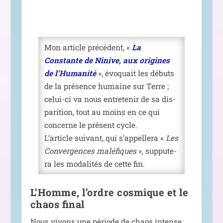
Mon article pré­cé­dent, «
La
Constante de Ninive, aux ori­gines
de l’Humanité
», évo­quait les débuts
de la pré­sence humaine sur Terre ;
celui-ci va nous entre­te­nir de sa dis­
pa­ri­tion, tout au moins en ce qui
concerne le pré­sent cycle.
L’article sui­vant, qui s’appellera «
Les
Convergences malé­fiques
», sup­pu­te­
ra les moda­li­tés de cette fin.
L’Homme, l’ordre cosmique et le
chaos final
Nous vivons une période de chaos intense.