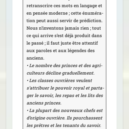
retrans­crire ces mots en lan­gage et
en pen­sée moderne ; cette énu­mé­ra­
tion peut aus­si ser­vir de pré­dic­tion.
Nous n’inventons jamais rien ; tout
ce qui arrive s’est déjà pro­duit dans
le pas­sé ; il faut juste être atten­tif
aux paroles et aux légendes des
anciens.
• Le nombre des princes et des agri­
cul­teurs décline gra­duel­le­ment.
• Les classes ouvrières veulent
s’attribuer le pou­voir royal et par­ta­
ger le savoir, les repas et les lits des
anciens princes.
• La plu­part des nou­veaux chefs est
d’origine ouvrière. Ils pour­chassent
les prêtres et les tenants du savoir.