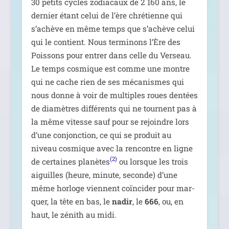
30 petits cycles zodia­caux de 2 160 ans, le
der­nier étant celui de l’ère chré­tienne qui
s’achève en même temps que s’achève celui
qui le contient. Nous ter­mi­nons l’Ère des
Poissons pour entrer dans celle du Verseau.
Le temps cos­mique est comme une montre
qui ne cache rien de ses méca­nismes qui
nous donne à voir de mul­tiples roues den­tées
de dia­mètres dif­fé­rents qui ne tournent pas à
la même vitesse sauf pour se rejoindre lors
d’une conjonc­tion, ce qui se pro­duit au
niveau cos­mique avec la ren­contre en ligne
(2)
de cer­taines pla­nètes
ou lorsque les trois
aiguilles (heure, minute, seconde) d’une
même hor­loge viennent coïn­ci­der pour mar­
quer, la tête en bas, le
nadir
, le
666
, ou, en
haut, le zénith au midi.