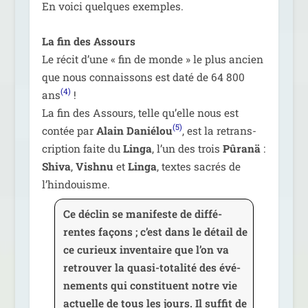
En voi­ci quelques exemples.
La fin des Assours
Le récit d’une « fin de monde » le plus ancien
que nous connais­sons est daté de 64 800
(4)
ans
!
La fin des Assours, telle qu’elle nous est
(5)
contée par
Alain Daniélou
, est la retrans­
crip­tion faite du
Linga
, l’un des trois
Pûranä
:
Shiva
,
Vishnu
et
Linga
, textes sacrés de
l’hindouisme.
Ce déclin se mani­feste de dif­fé­
rentes façons ; c’est dans le détail de
ce curieux inven­taire que l’on va
retrou­ver la qua­si-tota­li­té des évé­
ne­ments qui consti­tuent notre vie
actuelle de tous les jours. Il suf­fit de