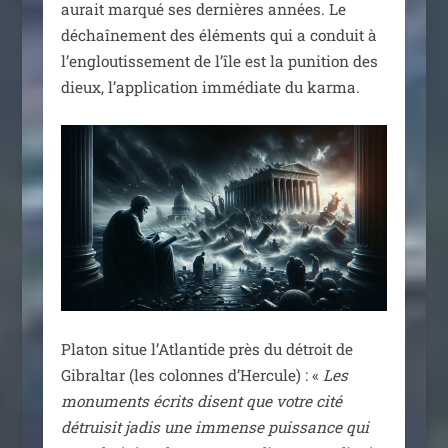
aurait mar­qué ses der­nières années. Le
déchaî­ne­ment des élé­ments qui a conduit à
l’engloutissement de l’île est la puni­tion des
dieux, l’application immé­diate du karma.
Platon situe l’Atlantide près du détroit de
Gibraltar (les colonnes d’Hercule) : «
Les
monu­ments écrits disent que votre cité
détrui­sit jadis une immense puis­sance qui