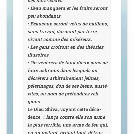
des hors-castes.
• L’eau man­que­ra et les fruits seront
peu abon­dants.
• Beaucoup seront vêtus de haillons,
sans tra­vail, dor­mant par terre,
vivant comme des misé­reux.
• Les gens croi­ront en des théo­ries
illu­soires.
• On vénè­re­ra de faux dieux dans de
faux ash­rams dans les­quels on
décrè­te­ra arbi­trai­re­ment jeûnes,
pèle­ri­nages, don de ses biens, aus­té­
ri­tés, au nom de pré­ten­dues reli­
gions.
Le Dieu
Shiva
, voyant cette déca­
dence, «
lan­ça contre elle son arme
la plus ter­rible, une arme de feu qui,
en un ins­tant, brû­lait tout, détrui­