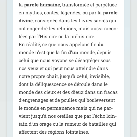
la
parole humaine
, trans­for­mée et per­pé­tuée
en mythes, contes, légendes, ou par la
parole
divine
, consi­gnée dans les Livres sacrés qui
ont engen­dré les reli­gions, mais aus­si racon­
tées par l’Histoire ou la pré­his­toire.
En réa­li­té, ce que nous appe­lons fin
du
monde n’est que la fin
d’un
monde, depuis
celui que nous voyons se désa­gré­ger sous
nos yeux et qui peut nous atteindre dans
notre propre chair, jusqu’à celui, invi­sible,
dont la déli­ques­cence se déroule dans le
monde des cieux et des dieux dans un fra­cas
d’engrenages et de pou­lies qui bou­le­versent
le monde en per­ma­nence mais qui ne par­
vient jusqu’à nos oreilles que par l’écho loin­
tain d’un orage ou la rumeur de batailles qui
affectent des régions loin­taines.