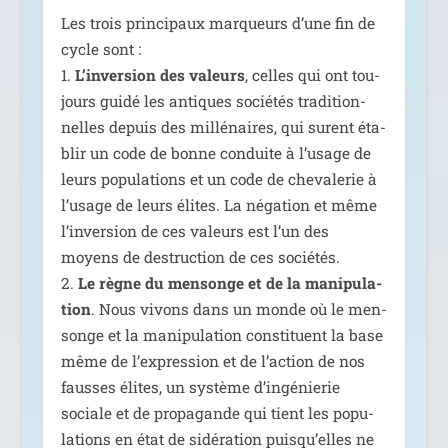
Les trois prin­ci­paux mar­queurs d’une fin de
cycle sont :
1.
L’inversion des valeurs
, celles qui ont tou­
jours gui­dé les antiques socié­tés tra­di­tion­
nelles depuis des mil­lé­naires, qui sur­ent éta­
blir un code de bonne conduite à l’usage de
leurs popu­la­tions et un code de che­va­le­rie à
l’usage de leurs élites. La néga­tion et même
l’inversion de ces valeurs est l’un des
moyens de des­truc­tion de ces socié­tés.
2.
Le règne du men­songe et de la mani­pu­la­
tion
. Nous vivons dans un monde où le men­
songe et la mani­pu­la­tion consti­tuent la base
même de l’expression et de l’action de nos
fausses élites, un sys­tème d’ingénierie
sociale et de pro­pa­gande qui tient les popu­
la­tions en état de sidé­ra­tion puisqu’elles ne