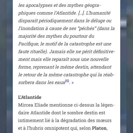
les apo­ca­lypses et des mythes géo­gra­
phiques comme l’Atlantide. […]. L’humanité
dis­pa­raît pério­di­que­ment dans le déluge ou
l’inondation à cause de ses “péchés” (dans la
majo­ri­té des mythes du pour­tour du
Pacifique, le motif de la catas­trophe est une
faute rituelle). Jamais elle ne périt défi­ni­ti­ve­
ment mais elle repa­raît sous une nou­velle
forme, repre­nant le même des­tin, atten­dant
le retour de la même catas­trophe qui la réab­
(6)
sor­be­ra dans les eaux
. »
L’Atlantide
Mircea Eliade men­tionne ci-des­sus la légen­
daire Atlantide dont le sombre des­tin est
inti­me­ment lié à la dégra­da­tion des mœurs
et à l’hubris omni­po­tent qui, selon
Platon
,