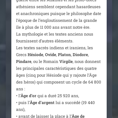
athé­niens semblent cepen­dant hasar­deuses
et ana­chro­niques puisque le phi­lo­sophe date
l’époque de l’engloutissement de la grande
île à plus de 11 000 ans avant notre ère.
La mytho­lo­gie et les textes anciens nous
four­nissent d’autres élé­ments.
Les textes sacrés indiens et ira­niens, les
Grecs
Hésiode
,
Ovide
,
Platon
,
Diodore
,
Pindare
, ou le Romain
Virgile
, nous donnent
les prin­ci­pales carac­té­ris­tiques des quatre
âges (cinq pour Hésiode qui y rajoute l’Âge
des héros) qui com­posent un cycle de 64 800
ans :
• l’
Âge d’or
qui a duré 25 920 ans,
• puis l’
Âge d’argent
lui a suc­cé­dé (19 440
ans),
• avant de lais­ser la place à l’
Âge de