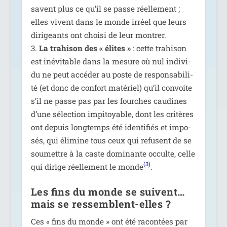
savent plus ce qu’il se passe réel­le­ment ;
elles vivent dans le monde irréel que leurs
diri­geants ont choi­si de leur mon­trer.
3.
La tra­hi­son des « élites »
: cette tra­hi­son
est inévi­table dans la mesure où nul indi­vi­
du ne peut accé­der au poste de res­pon­sa­bi­li­
té (et donc de confort maté­riel) qu’il convoite
s’il ne passe pas par les fourches cau­dines
d’une sélec­tion impi­toyable, dont les cri­tères
ont depuis long­temps été iden­ti­fiés et impo­
sés, qui éli­mine tous ceux qui refusent de se
sou­mettre à la caste domi­nante occulte, celle
(3)
qui dirige réel­le­ment le monde
.
Les fins du monde se suivent…
mais se ressemblent-elles ?
Ces « fins du monde » ont été racon­tées par