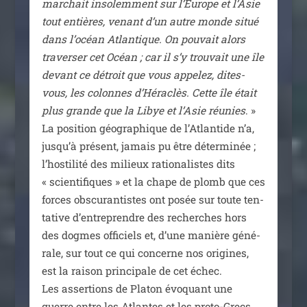
mar­chait inso­lem­ment sur l’Europe et l’Asie
tout entières, venant d’un autre monde situé
dans l’océan Atlantique. On pou­vait alors
tra­ver­ser cet Océan ; car il s’y trou­vait une île
devant ce détroit que vous appe­lez, dites-
vous, les colonnes d’Héraclès. Cette île était
plus grande que la Libye et l’Asie réunies
. »
La posi­tion géo­gra­phique de l’Atlantide n’a,
jusqu’à pré­sent, jamais pu être déter­mi­née ;
l’hostilité des milieux ratio­na­listes dits
« scien­ti­fiques » et la chape de plomb que ces
forces obs­cu­ran­tistes ont posée sur toute ten­
ta­tive d’entreprendre des recherches hors
des dogmes offi­ciels et, d’une manière géné­
rale, sur tout ce qui concerne nos ori­gines,
est la rai­son prin­ci­pale de cet échec.
Les asser­tions de Platon évo­quant une
guerre entre les Atlantes et les pro­to-Grecs