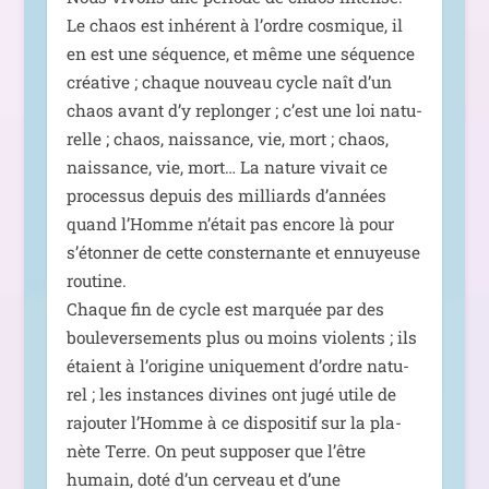
Le chaos est inhé­rent à l’ordre cos­mique, il
en est une séquence, et même une séquence
créa­tive ; chaque nou­veau cycle naît d’un
chaos avant d’y replon­ger ; c’est une loi natu­
relle ; chaos, nais­sance, vie, mort ; chaos,
nais­sance, vie, mort… La nature vivait ce
pro­ces­sus depuis des mil­liards d’années
quand l’Homme n’était pas encore là pour
s’étonner de cette conster­nante et ennuyeuse
rou­tine.
Chaque fin de cycle est mar­quée par des
bou­le­ver­se­ments plus ou moins vio­lents ; ils
étaient à l’origine uni­que­ment d’ordre natu­
rel ; les ins­tances divines ont jugé utile de
rajou­ter l’Homme à ce dis­po­si­tif sur la pla­
nète Terre. On peut sup­po­ser que l’être
humain, doté d’un cer­veau et d’une