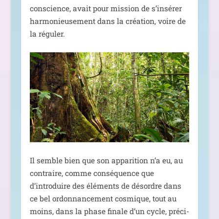
conscience, avait pour mis­sion de s’insérer
har­mo­nieu­se­ment dans la créa­tion, voire de
la réguler.
Il semble bien que son appa­ri­tion n’a eu, au
contraire, comme consé­quence que
d’introduire des élé­ments de désordre dans
ce bel ordon­nan­ce­ment cos­mique, tout au
moins, dans la phase finale d’un cycle, pré­ci­