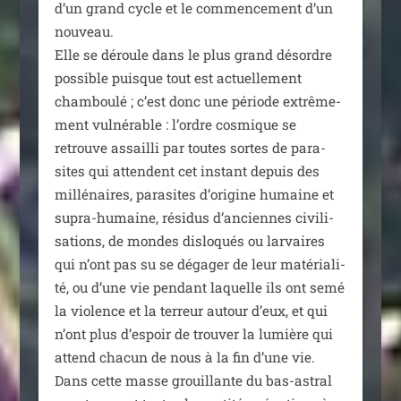
d’un grand cycle et le com­men­ce­ment d’un
nou­veau.
Elle se déroule dans le plus grand désordre
pos­sible puisque tout est actuel­le­ment
cham­bou­lé ; c’est donc une période extrê­me­
ment vul­né­rable : l’ordre cos­mique se
retrouve assailli par toutes sortes de para­
sites qui attendent cet ins­tant depuis des
mil­lé­naires, para­sites d’origine humaine et
supra-humaine, rési­dus d’anciennes civi­li­
sa­tions, de mondes dis­lo­qués ou lar­vaires
qui n’ont pas su se déga­ger de leur maté­ria­li­
té, ou d’une vie pen­dant laquelle ils ont semé
la vio­lence et la ter­reur autour d’eux, et qui
n’ont plus d’espoir de trou­ver la lumière qui
attend cha­cun de nous à la fin d’une vie.
Dans cette masse grouillante du bas-astral