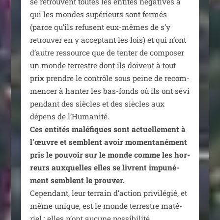
se retrouvent toutes les enti­tés néga­tives à
qui les mondes supé­rieurs sont fer­més
(parce qu’ils refusent eux-mêmes de s’y
retrou­ver en y accep­tant les lois) et qui n’ont
d’autre res­source que de ten­ter de com­po­ser
un monde ter­restre dont ils doivent à tout
prix prendre le contrôle sous peine de recom­
men­cer à han­ter les bas-fonds où ils ont sévi
pen­dant des siècles et des siècles aux
dépens de l’Humanité.
Ces enti­tés malé­fiques sont actuel­le­ment à
l’œuvre et semblent avoir momen­ta­né­ment
pris le pou­voir sur le monde comme les hor­
reurs aux­quelles elles se livrent impu­né­
ment semblent le prou­ver.
Cependant, leur ter­rain d’action pri­vi­lé­gié, et
même unique, est le monde ter­restre maté­
riel ; elles n’ont aucune pos­si­bi­li­té