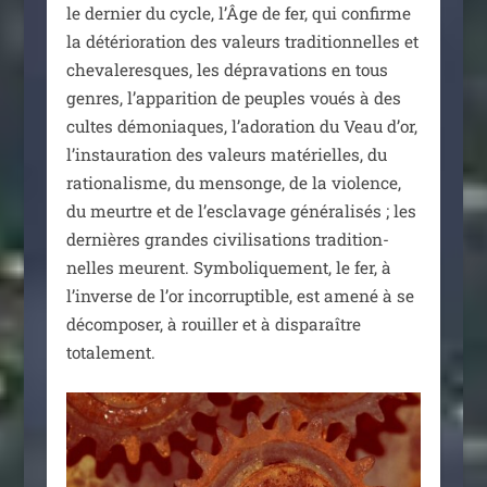
le der­nier du cycle, l’Âge de fer, qui confirme
la dété­rio­ra­tion des valeurs tra­di­tion­nelles et
che­va­le­resques, les dépra­va­tions en tous
genres, l’apparition de peuples voués à des
cultes démo­niaques, l’adoration du Veau d’or,
l’instauration des valeurs maté­rielles, du
ratio­na­lisme, du men­songe, de la vio­lence,
du meurtre et de l’esclavage géné­ra­li­sés ; les
der­nières grandes civi­li­sa­tions tra­di­tion­
nelles meurent. Symboliquement, le fer, à
l’inverse de l’or incor­rup­tible, est ame­né à se
décom­po­ser, à rouiller et à dis­pa­raître
totalement.