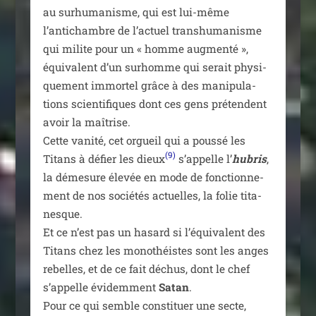
au sur­hu­ma­nisme, qui est lui-même
l’antichambre de l’actuel trans­hu­ma­nisme
qui milite pour un « homme aug­men­té »,
équi­valent d’un sur­homme qui serait phy­si­
que­ment immor­tel grâce à des mani­pu­la­
tions scien­ti­fiques dont ces gens pré­tendent
avoir la maî­trise.
Cette vani­té, cet orgueil qui a pous­sé les
(9)
Titans à défier les dieux
s’appelle l’
hubris
,
la déme­sure éle­vée en mode de fonc­tion­ne­
ment de nos socié­tés actuelles, la folie tita­
nesque.
Et ce n’est pas un hasard si l’équivalent des
Titans chez les mono­théistes sont les anges
rebelles, et de ce fait déchus, dont le chef
s’appelle évi­dem­ment
Satan
.
Pour ce qui semble consti­tuer une secte,