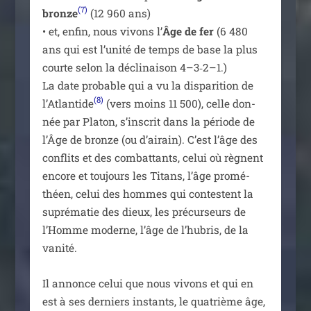
(7)
bronze
(12 960 ans)
• et, enfin, nous vivons l’
Âge de fer
(6 480
ans qui est l’unité de temps de base la plus
courte selon la décli­nai­son 4–3‑2–1.)
La date pro­bable qui a vu la dis­pa­ri­tion de
(8)
l’Atlantide
(vers moins 11 500), celle don­
née par Platon, s’inscrit dans la période de
l’Âge de bronze (ou d’airain). C’est l’âge des
conflits et des com­bat­tants, celui où règnent
encore et tou­jours les Titans, l’âge pro­mé­
théen, celui des hommes qui contestent la
supré­ma­tie des dieux, les pré­cur­seurs de
l’Homme moderne, l’âge de l’hubris, de la
vanité.
Il annonce celui que nous vivons et qui en
est à ses der­niers ins­tants, le qua­trième âge,