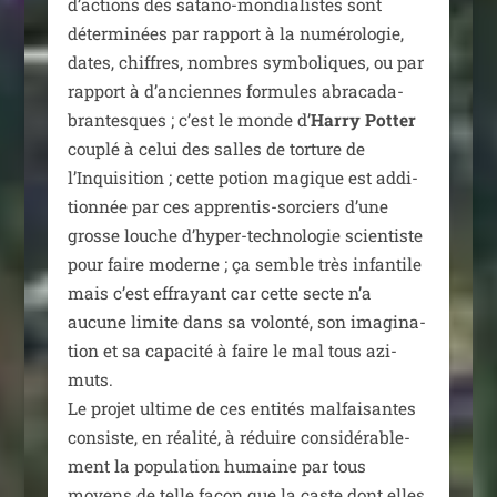
d’actions des sata­no-mon­dia­listes sont
déter­mi­nées par rap­port à la numé­ro­lo­gie,
dates, chiffres, nombres sym­bo­liques, ou par
rap­port à d’anciennes for­mules abra­ca­da­
bran­tesques ; c’est le monde d’
Harry Potter
cou­plé à celui des salles de tor­ture de
l’Inquisition ; cette potion magique est addi­
tion­née par ces appren­tis-sor­ciers d’une
grosse louche d’hyper-technologie scien­tiste
pour faire moderne ; ça semble très infan­tile
mais c’est effrayant car cette secte n’a
aucune limite dans sa volon­té, son ima­gi­na­
tion et sa capa­ci­té à faire le mal tous azi­
muts.
Le pro­jet ultime de ces enti­tés mal­fai­santes
consiste, en réa­li­té, à réduire consi­dé­ra­ble­
ment la popu­la­tion humaine par tous
moyens de telle façon que la caste dont elles