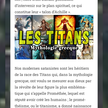
d’intervenir sur le plan spi­ri­tuel, ce qui
consti­tue leur « talon d’Achille ».
Nos modernes sata­nistes sont les héri­tiers
de la race des Titans qui, dans la mytho­lo­gie
grecque, ont vou­lu se mesu­rer aux dieux par
la révolte de leur figure la plus emblé­ma­
tique qui s’appelle Prométhée, lequel est
répu­té avoir créé les humains ; le pro­mé­
théisme, ou le tita­nisme, a don­né nais­sance