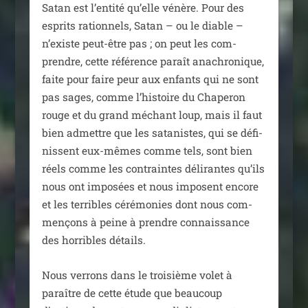
Satan est l’entité qu’elle vénère. Pour des
esprits ration­nels, Satan – ou le diable –
n’existe peut-être pas ; on peut les com­
prendre, cette réfé­rence paraît ana­chro­nique,
faite pour faire peur aux enfants qui ne sont
pas sages, comme l’histoire du Chaperon
rouge et du grand méchant loup, mais il faut
bien admettre que les sata­nistes, qui se défi­
nissent eux-mêmes comme tels, sont bien
réels comme les contraintes déli­rantes qu’ils
nous ont impo­sées et nous imposent encore
et les ter­ribles céré­mo­nies dont nous com­
men­çons à peine à prendre connais­sance
des hor­ribles détails.
Nous ver­rons dans le troi­sième volet à
paraître de cette étude que beau­coup