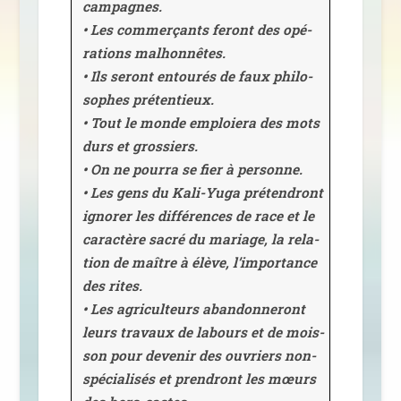
cam­pagnes.
• Les com­mer­çants feront des opé­
ra­tions mal­hon­nêtes.
• Ils seront entou­rés de faux phi­lo­
sophes pré­ten­tieux.
• Tout le monde emploie­ra des mots
durs et gros­siers.
• On ne pour­ra se fier à per­sonne.
• Les gens du Kali-Yuga pré­ten­dront
igno­rer les dif­fé­rences de race et le
carac­tère sacré du mariage, la rela­
tion de maître à élève, l’importance
des rites.
• Les agri­cul­teurs aban­don­ne­ront
leurs tra­vaux de labours et de mois­
son pour deve­nir des ouvriers non-
spé­cia­li­sés et pren­dront les mœurs