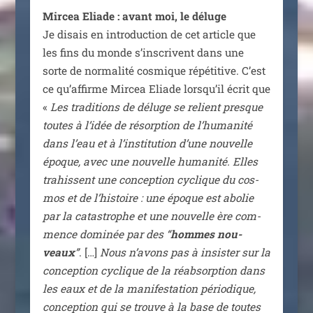
Mircea Eliade : avant moi, le déluge
Je disais en intro­duc­tion de cet article que
les fins du monde s’inscrivent dans une
sorte de nor­ma­li­té cos­mique répé­ti­tive. C’est
ce qu’affirme Mircea Eliade lorsqu’il écrit que
«
Les tra­di­tions de déluge se relient presque
toutes à l’idée de résorp­tion de l’humanité
dans l’eau et à l’institution d’une nou­velle
époque, avec une nou­velle huma­ni­té. Elles
tra­hissent une concep­tion cyclique du cos­
mos et de l’histoire : une époque est abo­lie
par la catas­trophe et une nou­velle ère com­
mence domi­née par des “
hommes nou­
veaux
”
. […]
Nous n’avons pas à insis­ter sur la
concep­tion cyclique de la réab­sorp­tion dans
les eaux et de la mani­fes­ta­tion pério­dique,
concep­tion qui se trouve à la base de toutes