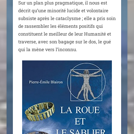
Sur un plan plus prag­ma­tique, il nous est
décrit qu’une mino­ri­té lucide et volon­taire
sub­siste après le cata­clysme ; elle a pris soin
de ras­sem­bler les élé­ments posi­tifs qui
consti­tuent le meilleur de leur Humanité et
tra­verse, avec son bagage sur le dos, le gué
qui la mène vers l’inconnu.