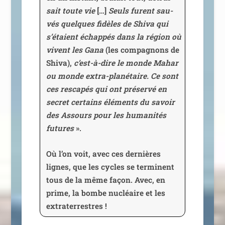
sait toute vie
[…]
Seuls furent sau­
vés quelques fidèles de Shiva qui
s’étaient échap­pés dans la région où
vivent les Gana
(les com­pa­gnons de
Shiva),
c’est-à-dire le monde Mahar
ou monde extra-pla­né­taire. Ce sont
ces res­ca­pés qui ont pré­ser­vé en
secret cer­tains élé­ments du savoir
des Assours pour les huma­ni­tés
futures
».
Où l’on voit, avec ces der­nières
lignes, que les cycles se ter­minent
tous de la même façon. Avec, en
prime, la bombe nucléaire et les
extraterrestres !