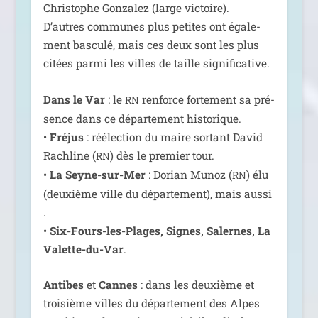
Christophe Gonzalez (large vic­toire).
D’autres com­munes plus petites ont éga­le­
ment bas­cu­lé, mais ces deux sont les plus
citées par­mi les villes de taille significative.
Dans le Var
: le
ren­force for­te­ment sa pré­
RN
sence dans ce dépar­te­ment his­to­rique.
•
Fréjus
: réélec­tion du maire sor­tant David
Rachline (
) dès le pre­mier tour.
RN
•
La Seyne-sur-Mer
: Dorian Munoz (
) élu
RN
(deuxième ville du dépar­te­ment), mais aus­si
.
•
Six-Fours-les-Plages, Signes, Salernes, La
Valette-du-Var
.
Antibes
et
Cannes
: dans les deuxième et
troi­sième villes du dépar­te­ment des Alpes