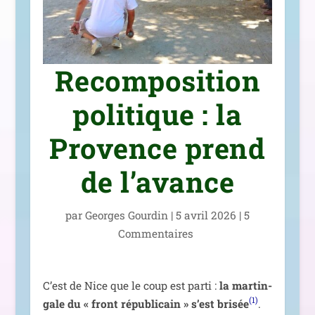
Recomposition
politique : la
Provence prend
de l’avance
par
Georges Gourdin
|
5 avril 2026
|
5
Commentaires
C’est de Nice que le coup est par­ti :
la mar­tin­
(1)
gale du « front répu­bli­cain » s’est bri­sée
.