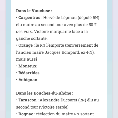
Dans le Vaucluse :
•
Carpentras
: Hervé de Lépinau (dépu­té
)
RN
élu maire au second tour avec plus de 50 %
des voix. Victoire mar­quante face à la
gauche sor­tante.
•
Orange
: le
l’emporte (ren­ver­se­ment de
RN
l’ancien maire Jacques Bompard, ex-FN),
mais aus­si
•
Monteux
•
Bédarrides
•
Aubignan
Dans les Bouches-du-Rhône
:
•
Tarascon
: Alexandre Ducouret (
) élu au
RN
second tour (vic­toire ser­rée).
•
Rognac
: réélec­tion du maire
sor­tant
RN