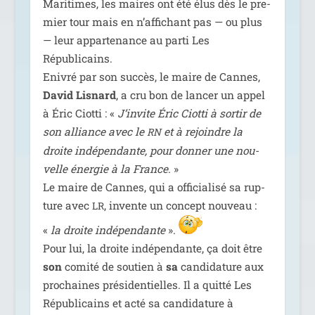
Maritimes, les maires ont été élus dès le pre­
mier tour mais en n’af­fi­chant pas — ou plus
— leur appar­te­nance au par­ti Les
Républicains.
Enivré par son suc­cès, le maire de Cannes,
David Lisnard
, a cru bon de lan­cer un appel
à Éric Ciotti : «
J’invite Éric Ciotti à sor­tir de
son alliance avec le
et à rejoindre la
RN
droite indé­pen­dante, pour don­ner une nou­
velle éner­gie à la France
. »
Le maire de Cannes, qui a offi­cia­li­sé sa rup­
ture avec
, invente un concept nou­veau :
LR
«
la droite indé­pen­dante
».
Pour lui, la droite indé­pen­dante, ça doit être
son
comi­té de sou­tien à
sa
can­di­da­ture aux
pro­chaines pré­si­den­tielles. Il a quit­té Les
Républicains et acté sa can­di­da­ture à