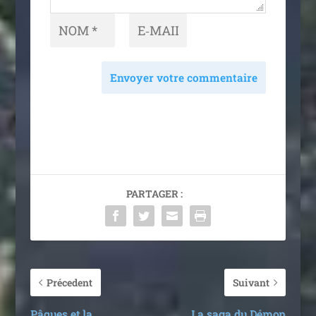
Envoyer votre commentaire
PARTAGER :
Précedent
Suivant
Pâques et la
La saga du Démon