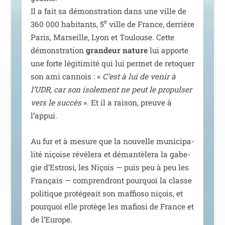
Il a fait sa démons­tra­tion dans une ville de
e
360 000 habi­tants, 5
ville de France, der­rière
Paris, Marseille, Lyon et Toulouse. Cette
démons­tra­tion
gran­deur nature
lui apporte
une forte légi­ti­mi­té qui lui per­met de reto­quer
son ami can­nois : «
C’est à lui de venir à
l’UDR, car son iso­le­ment ne peut le pro­pul­ser
vers le suc­cès
». Et il a rai­son, preuve à
l’appui.
Au fur et à mesure que la nou­velle muni­ci­pa­
li­té niçoise révé­le­ra et déman­tè­le­ra la gabe­
gie d’Estrosi, les Niçois — puis peu à peu les
Français — com­pren­dront pour­quoi la classe
poli­tique pro­té­geait son maf­fio­so niçois, et
pour­quoi elle pro­tège les mafio­si de France et
de l’Europe.