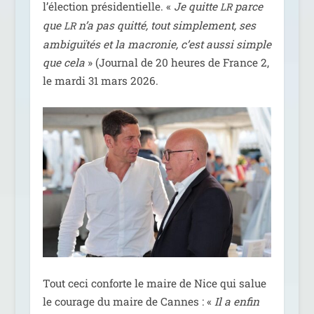
l’élection pré­si­den­tielle. «
Je quitte
parce
LR
que
n’a pas quit­té, tout sim­ple­ment, ses
LR
ambi­guï­tés et la macro­nie, c’est aus­si simple
que cela
» (Journal de 20 heures de France 2,
le mar­di 31 mars 2026.
Tout ceci conforte le maire de Nice qui salue
le cou­rage du maire de Cannes : «
Il a enfin