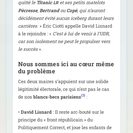
quit­té le
Titanic
et ses petits mate­lots
LR
Pécresse
,
Bertrand
ou
Copé
, qui n’au­ront
déci­dé­ment évi­té aucun ice­berg durant leurs
car­rières
. » Éric Ciotti appelle David Lisnard
à le rejoindre : «
C’est à lui de venir à l’UDR,
car son iso­le­ment ne peut le pro­pul­ser vers
le suc­cès
».
Nous sommes ici au cœur même
du problème
Ces deux maires s’ap­puient sur une solide
légi­ti­mi­té élec­to­rale, ce qui n’est pas le cas
(3)
de nos
blancs-becs pari­siens
:
•
David Lisnard
: Il reste arc-bou­té sur le
prin­cipe du « front répu­bli­cain » du
Politiquement Correct, et joue les enfants de