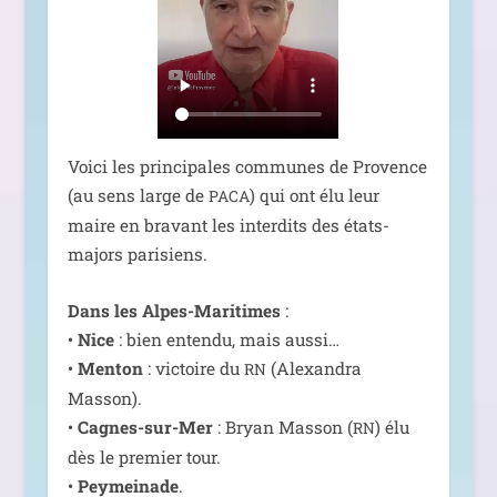
Voici les prin­ci­pales com­munes de Provence
(au sens large de
) qui ont élu leur
PACA
maire en bra­vant les inter­dits des états-
majors parisiens.
Dans les Alpes-Maritimes
:
•
Nice
: bien enten­du, mais aus­si…
•
Menton
: vic­toire du
(Alexandra
RN
Masson).
•
Cagnes-sur-Mer
: Bryan Masson (
) élu
RN
dès le pre­mier tour.
•
Peymeinade
.