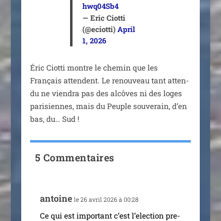
hwq04Sb4
— Eric Ciotti
(@eciotti)
April
1, 2026
Éric Ciotti montre le che­min que les
Français attendent. Le renou­veau tant atten­
du ne vien­dra pas des alcôves ni des loges
pari­siennes, mais du Peuple sou­ve­rain, d’en
bas, du… Sud !
5 Commentaires
antoine
le 26 avril 2026 à 00:28
Ce qui est impor­tant c’est l’e­lec­tion pre­