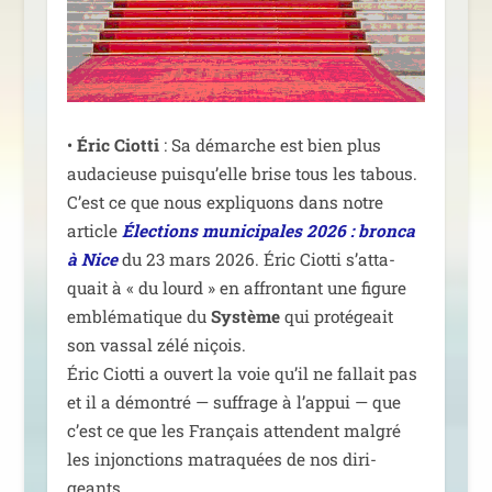
•
Éric Ciotti
: Sa démarche est bien plus
auda­cieuse puis­qu’elle brise tous les tabous.
C’est ce que nous expli­quons dans notre
article
Élections muni­ci­pales 2026 : bron­ca
à Nice
du 23 mars 2026. Éric Ciotti s’at­ta­
quait à « du lourd » en affron­tant une figure
emblé­ma­tique du
Système
qui pro­té­geait
son vas­sal zélé niçois.
Éric Ciotti a ouvert la voie qu’il ne fal­lait pas
et il a démon­tré — suf­frage à l’ap­pui — que
c’est ce que les Français attendent mal­gré
les injonc­tions matra­quées de nos diri­
geants.