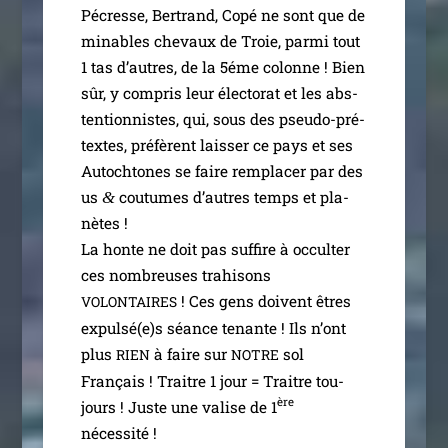
Pécresse, Bertrand, Copé ne sont que de
minables che­vaux de Troie, par­mi tout
1 tas d’autres, de la 5éme colonne ! Bien
sûr, y com­pris leur élec­to­rat et les abs­
ten­tion­nistes, qui, sous des pseu­­do-pré­­
textes, pré­fèrent lais­ser ce pays et ses
Autochtones se faire rem­pla­cer par des
us
cou­tumes d’autres temps et pla­
&
nètes !
La honte ne doit pas suf­fire à occul­ter
ces nom­breuses tra­hi­sons
! Ces gens doivent êtres
VOLONTAIRES
expulsé(e)s séance tenante ! Ils n’ont
plus
à faire sur
sol
RIEN
NOTRE
Français ! Traitre 1 jour = Traitre tou­
ère
jours ! Juste une valise de 1
nécessité !