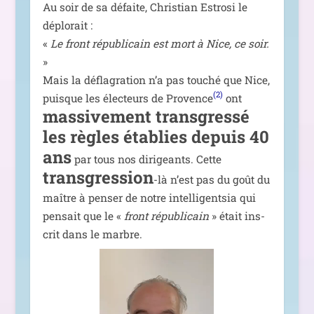
Au soir de sa défaite, Christian Estrosi le
déplo­rait :
«
Le front répu­bli­cain est mort à Nice, ce soir.
»
Mais la défla­gra­tion n’a pas tou­ché que Nice,
(2)
puisque les élec­teurs de Provence
ont
mas­si­ve­ment trans­gres­sé
les règles éta­blies depuis 40
ans
par tous nos diri­geants. Cette
trans­gres­sion
-là n’est pas du goût du
maître à pen­ser de notre intel­li­gent­sia qui
pen­sait que le «
front répu­bli­cain
» était ins­
crit dans le marbre.