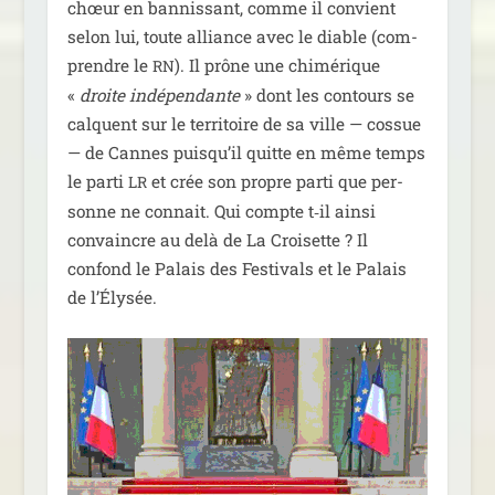
chœur en ban­nis­sant, comme il convient
selon lui, toute alliance avec le diable (com­
prendre le
). Il prône une chi­mé­rique
RN
«
droite indé­pen­dante
» dont les contours se
calquent sur le ter­ri­toire de sa ville — cos­sue
— de Cannes puis­qu’il quitte en même temps
le par­ti
et crée son propre par­ti que per­
LR
sonne ne connait. Qui compte t‑il ain­si
convaincre au delà de La Croisette ? Il
confond le Palais des Festivals et le Palais
de l’Élysée.