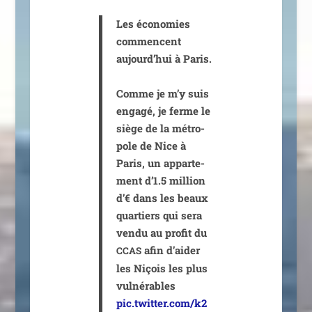
Les éco­no­mies
com­mencent
aujourd’hui à Paris.
Comme je m’y suis
enga­gé, je ferme le
siège de la métro­
pole de Nice à
Paris, un appar­te­
ment d’1.5 mil­lion
d’€ dans les beaux
quar­tiers qui sera
ven­du au pro­fit du
afin d’aider
CCAS
les Niçois les plus
vul­né­rables
pic.twitter.com/k2